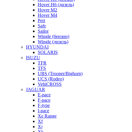
Hover H6 (дизель)
Hover M2
Hover M4
Peri
Safe
Sailor
Wingle (бензин)
Wingle (дизель)
HYUNDAI
SOLARIS
ISUZU
TFR
TFS
UBS (Trooper/Bighorn)
UCS (Rodeo)
VehiCROSS
JAGUAR
E-pace
F-pace
F-type
I-pace
Xe Range
Xf
Xj
Xk