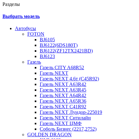
Разделы
Выбрать модель
Автобусы
FOTON
BJ6105
BJ6122(6DS180T)
BJ6122(ZF12TX2421BD)
BJ6123
Газель
Газель CITY A68R52
Газель NEXT
Газель NEXT 4.6т (C45R92)
Газель NEXT A63R42
Газель NEXT A63R45
Газель NEXT A64R42
Газель NEXT A65R36
Газель NEXT C41R92
Газель NEXT Луидор-225019
Газель NEXT Ситилайн
Газель NEXT ЦМФ
Соболь Бизнес (2217,2752)
GOLDEN DRAGON