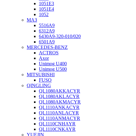
1051Е3
1051Е4
1052
МАЗ
5516А9
6312А9
6430А9-320-010/020
6501А9
MERCEDES-BENZ
ACTROS
Axor
Unimog U400
Unimog U500
MITSUBISHI
FUSO
QINGLING
QL1080AKKACYR
QL1080AKLACYR
QL1080AKMACYR
QL1110ANKACYR
QL1110ANLACYR
QL1110ANMACYR
QL1110CNHAYR
QL1110CNKAYR
YUEJIN