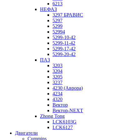
6213
НЕФАЗ
3297 БРАВИС
5297
5299
52994
5299-10-42
5299-11-42
5299-17-42
5299-20-42
ПАЗ
3203
3204
3205
3237
4230 (Аврора)
4234
4320
Вектор
Вектор-NEXT
Zhong Tong
LCK6103G
LCK6127
Двигатели
Cummins