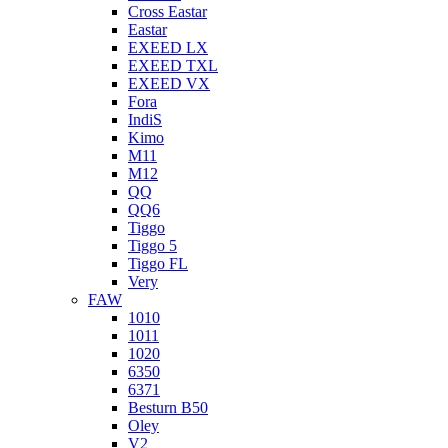
Cross Eastar
Eastar
EXEED LX
EXEED TXL
EXEED VX
Fora
IndiS
Kimo
M11
M12
QQ
QQ6
Tiggo
Tiggo 5
Tiggo FL
Very
FAW
1010
1011
1020
6350
6371
Besturn B50
Oley
V2