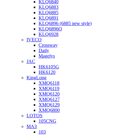
KLQ6840
KLQ6883
KLQ6885
KLQ6891
KLQ6896 (6885 new style)
KLQ6896Q
KLQ6928
IVECO
Crossway
Daily
Magelys
JAC
HK6105G
HK6120
KingLong
XMQ6118
XMQ6119
XMQ6120
XMQ6127
XMQ6129
XMQ6800
LOTOS
105CNG
МАЗ
103