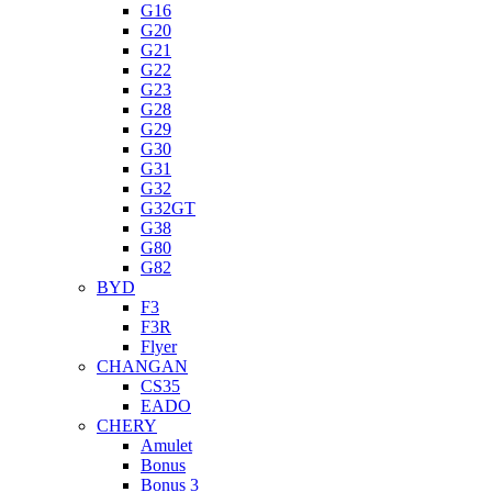
G16
G20
G21
G22
G23
G28
G29
G30
G31
G32
G32GT
G38
G80
G82
BYD
F3
F3R
Flyer
CHANGAN
CS35
EADO
CHERY
Amulet
Bonus
Bonus 3