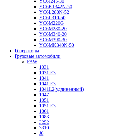
YC6J245-30
YC6K1342N-50
YC6L280N-52
YC6L310-50
YC6M220G
YC6M280-20
YC6M340-20
YC6M390-30
YC6MK340N-50
Генераторы
Грузовые автомобили
FAW
1031
1031 E3
1041
1041 E3
1041L2(удлиненный)
1047
1051
1051 E3
1061
1083
3252
3310
J6