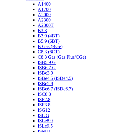
A1400
A1700
A2000
A2300
A2300T
B3.3
B3.9 (4BT)
B5.9 (6BT)
B Gas (BGe)
C8.3 (6CT)
C8.3 Gas (Gas Plus/CGe)
ISB5.9 G
ISB6.7 G
ISBe3.9
ISBe4.5 (ISDe4.5)
ISBe5.9
ISBe6.7 (ISDe6.7)
ISC8.3
ISF2.8
ISF3.8
ISG12
ISL G
ISLe8.9
ISLe9.5
ISM11