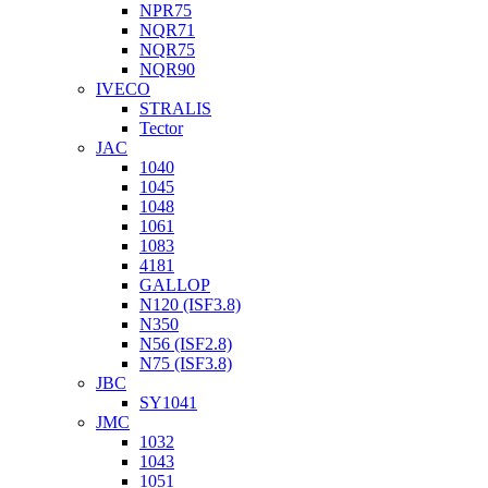
NPR75
NQR71
NQR75
NQR90
IVECO
STRALIS
Tector
JAC
1040
1045
1048
1061
1083
4181
GALLOP
N120 (ISF3.8)
N350
N56 (ISF2.8)
N75 (ISF3.8)
JBC
SY1041
JMC
1032
1043
1051