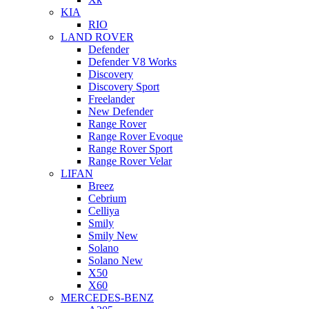
KIA
RIO
LAND ROVER
Defender
Defender V8 Works
Discovery
Discovery Sport
Freelander
New Defender
Range Rover
Range Rover Evoque
Range Rover Sport
Range Rover Velar
LIFAN
Breez
Cebrium
Celliya
Smily
Smily New
Solano
Solano New
X50
X60
MERCEDES-BENZ