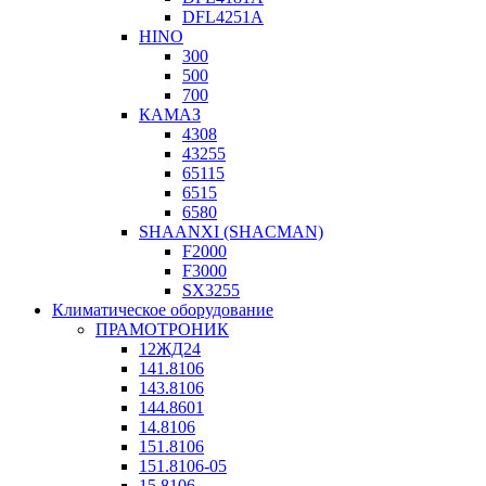
DFL4251A
HINO
300
500
700
КАМАЗ
4308
43255
65115
6515
6580
SHAANXI (SHACMAN)
F2000
F3000
SX3255
Климатическое оборудование
ПРАМОТРОНИК
12ЖД24
141.8106
143.8106
144.8601
14.8106
151.8106
151.8106-05
15.8106