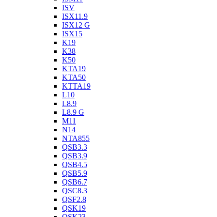
ISV
ISX11.9
ISX12 G
ISX15
K19
K38
K50
KTA19
KTA50
KTTA19
L10
L8.9
L8.9 G
M11
N14
NTA855
QSB3.3
QSB3.9
QSB4.5
QSB5.9
QSB6.7
QSC8.3
QSF2.8
QSK19
QSK23