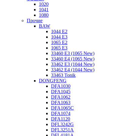
1020
1041
1080
Прочие
BAW
1044 E2
1044 E3
1065 E2
1065 E3
33460 E3 (1065 New)
33460 E4 (1065 New)
33462 E3 (1044 New)
33462 E4 (1044 New)
33463 Tonik
DONGFENG
DFA1030
DFA1045
DFA1062
DFA1063
DFA1065C
DFA1074
DFA1120
DFL3242G
DFL3251A
DFL4181A