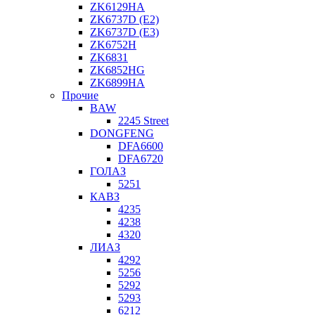
ZK6129HA
ZK6737D (E2)
ZK6737D (E3)
ZK6752H
ZK6831
ZK6852HG
ZK6899HA
Прочие
BAW
2245 Street
DONGFENG
DFA6600
DFA6720
ГОЛАЗ
5251
КАВЗ
4235
4238
4320
ЛИАЗ
4292
5256
5292
5293
6212