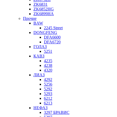
ZK6831
ZK6852HG
ZK6899HA
Прочие
BAW
2245 Street
DONGFENG
DFA6600
DFA6720
ГОЛАЗ
5251
КАВЗ
4235
4238
4320
ЛИАЗ
4292
5256
5292
5293
6212
6213
НЕФАЗ
3297 БРАВИС