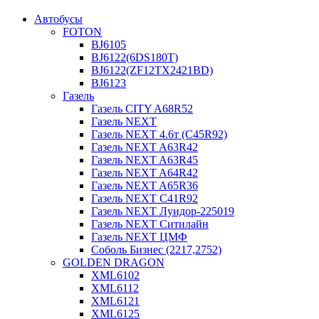
Автобусы
FOTON
BJ6105
BJ6122(6DS180T)
BJ6122(ZF12TX2421BD)
BJ6123
Газель
Газель CITY A68R52
Газель NEXT
Газель NEXT 4.6т (C45R92)
Газель NEXT A63R42
Газель NEXT A63R45
Газель NEXT A64R42
Газель NEXT A65R36
Газель NEXT C41R92
Газель NEXT Луидор-225019
Газель NEXT Ситилайн
Газель NEXT ЦМФ
Соболь Бизнес (2217,2752)
GOLDEN DRAGON
XML6102
XML6112
XML6121
XML6125