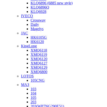
KLQ6896 (6885 new style)
KLQ6896Q
KLQ6928
IVECO
Crossway
Daily
Magelys
JAC
HK6105G
HK6120
KingLong
XMQ6118
XMQ6119
XMQ6120
XMQ6127
XMQ6129
XMQ6800
LOTOS
105CNG
МАЗ
103
104
105
203
203(WP7NG290E51)