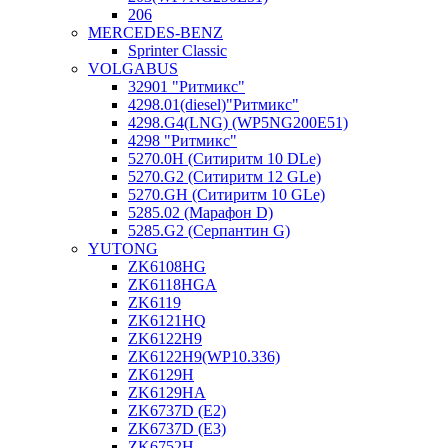
206
MERCEDES-BENZ
Sprinter Classic
VOLGABUS
32901 "Ритмикc"
4298.01(diesel)"Ритмикс"
4298.G4(LNG) (WP5NG200E51)
4298 "Ритмикс"
5270.0H (Ситиритм 10 DLe)
5270.G2 (Ситиритм 12 GLe)
5270.GH (Ситиритм 10 GLe)
5285.02 (Марафон D)
5285.G2 (Серпантин G)
YUTONG
ZK6108HG
ZK6118HGA
ZK6119
ZK6121HQ
ZK6122H9
ZK6122H9(WP10.336)
ZK6129H
ZK6129HA
ZK6737D (E2)
ZK6737D (E3)
ZK6752H