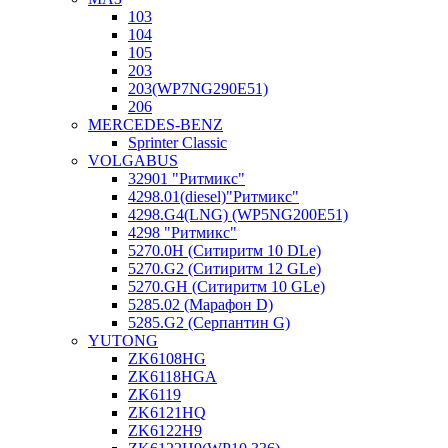
103
104
105
203
203(WP7NG290E51)
206
MERCEDES-BENZ
Sprinter Classic
VOLGABUS
32901 "Ритмикc"
4298.01(diesel)"Ритмикс"
4298.G4(LNG) (WP5NG200E51)
4298 "Ритмикс"
5270.0H (Ситиритм 10 DLe)
5270.G2 (Ситиритм 12 GLe)
5270.GH (Ситиритм 10 GLe)
5285.02 (Марафон D)
5285.G2 (Серпантин G)
YUTONG
ZK6108HG
ZK6118HGA
ZK6119
ZK6121HQ
ZK6122H9