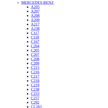
MERCEDES-BENZ
A205
A207
A208
A209
A217
A238
C117
C118
C167
C204
C205
C207
C208
C209
C215
C216
C217
C218
C219
C238
C253
C257
C292
CL203