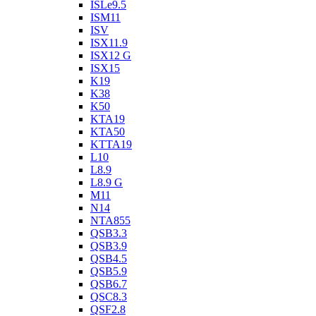
ISLe9.5
ISM11
ISV
ISX11.9
ISX12 G
ISX15
K19
K38
K50
KTA19
KTA50
KTTA19
L10
L8.9
L8.9 G
M11
N14
NTA855
QSB3.3
QSB3.9
QSB4.5
QSB5.9
QSB6.7
QSC8.3
QSF2.8