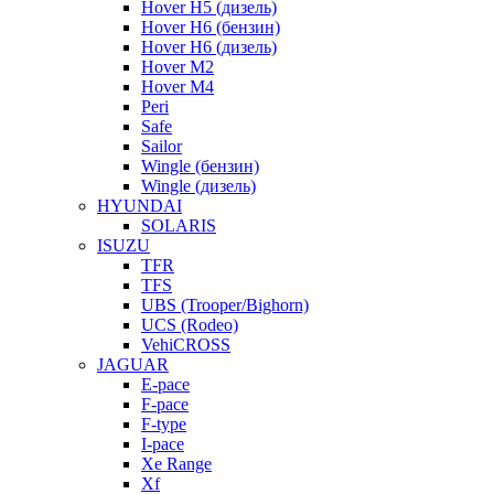
Hover H5 (дизель)
Hover H6 (бензин)
Hover H6 (дизель)
Hover M2
Hover M4
Peri
Safe
Sailor
Wingle (бензин)
Wingle (дизель)
HYUNDAI
SOLARIS
ISUZU
TFR
TFS
UBS (Trooper/Bighorn)
UCS (Rodeo)
VehiCROSS
JAGUAR
E-pace
F-pace
F-type
I-pace
Xe Range
Xf