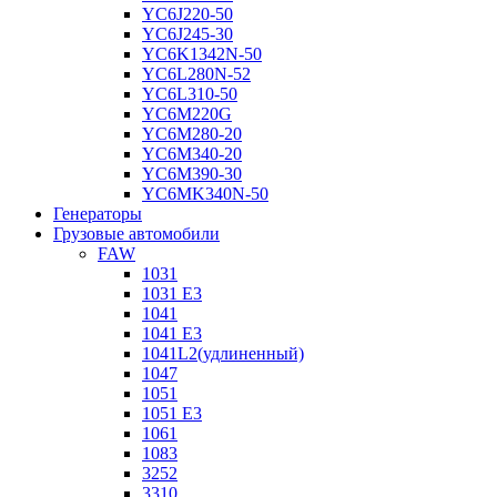
YC6J220-50
YC6J245-30
YC6K1342N-50
YC6L280N-52
YC6L310-50
YC6M220G
YC6M280-20
YC6M340-20
YC6M390-30
YC6MK340N-50
Генераторы
Грузовые автомобили
FAW
1031
1031 E3
1041
1041 E3
1041L2(удлиненный)
1047
1051
1051 E3
1061
1083
3252
3310