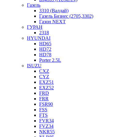
Газель
3310 (Валдай)
Газель Бизнес (2705,3302)
Газон NEXT
ГУРАН
2318
HYUNDAI
HD65
HD72
HD78
Porter 2.5L
ISUZU
CXZ
CYZ
EXZ51
EXZ52
FRD
FRR
FSR90
FSS
FTS
FVR34
FVZ34
NKR55