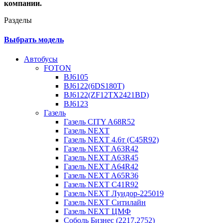
компании.
Разделы
Выбрать модель
Автобусы
FOTON
BJ6105
BJ6122(6DS180T)
BJ6122(ZF12TX2421BD)
BJ6123
Газель
Газель CITY A68R52
Газель NEXT
Газель NEXT 4.6т (C45R92)
Газель NEXT A63R42
Газель NEXT A63R45
Газель NEXT A64R42
Газель NEXT A65R36
Газель NEXT C41R92
Газель NEXT Луидор-225019
Газель NEXT Ситилайн
Газель NEXT ЦМФ
Соболь Бизнес (2217,2752)