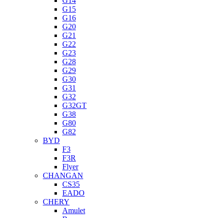
G14
G15
G16
G20
G21
G22
G23
G28
G29
G30
G31
G32
G32GT
G38
G80
G82
BYD
F3
F3R
Flyer
CHANGAN
CS35
EADO
CHERY
Amulet