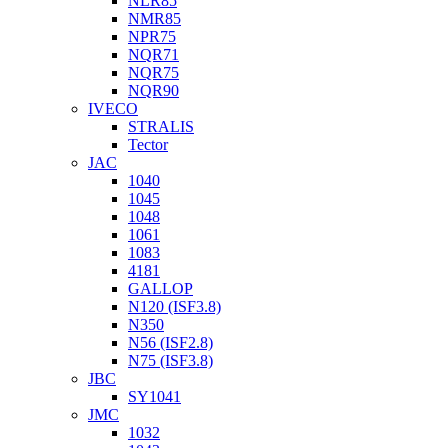
NLR85
NMR85
NPR75
NQR71
NQR75
NQR90
IVECO
STRALIS
Tector
JAC
1040
1045
1048
1061
1083
4181
GALLOP
N120 (ISF3.8)
N350
N56 (ISF2.8)
N75 (ISF3.8)
JBC
SY1041
JMC
1032