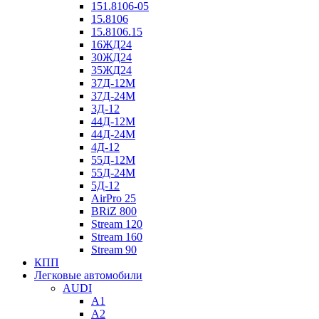
151.8106-05
15.8106
15.8106.15
16ЖД24
30ЖД24
35ЖД24
37Д-12М
37Д-24М
3Д-12
44Д-12М
44Д-24М
4Д-12
55Д-12М
55Д-24М
5Д-12
AirPro 25
BRiZ 800
Stream 120
Stream 160
Stream 90
КПП
Легковые автомобили
AUDI
A1
A2