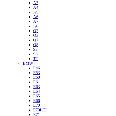
A3
A4
A5
A6
A7
A8
Q2
Q3
Q7
Q8
S3
S6
TT
BMW
E46
E53
E60
E61
E63
E64
E65
E66
E70
E70LCI
E71