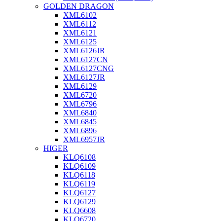
GOLDEN DRAGON
XML6102
XML6112
XML6121
XML6125
XML6126JR
XML6127CN
XML6127CNG
XML6127JR
XML6129
XML6720
XML6796
XML6840
XML6845
XML6896
XML6957JR
HIGER
KLQ6108
KLQ6109
KLQ6118
KLQ6119
KLQ6127
KLQ6129
KLQ6608
KLQ6720