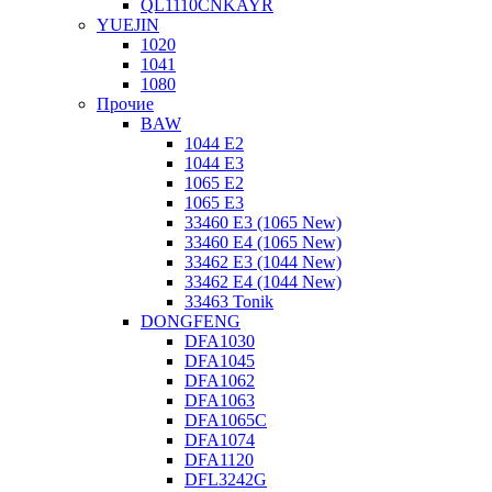
QL1110CNKAYR
YUEJIN
1020
1041
1080
Прочие
BAW
1044 E2
1044 E3
1065 E2
1065 E3
33460 E3 (1065 New)
33460 E4 (1065 New)
33462 E3 (1044 New)
33462 E4 (1044 New)
33463 Tonik
DONGFENG
DFA1030
DFA1045
DFA1062
DFA1063
DFA1065C
DFA1074
DFA1120
DFL3242G