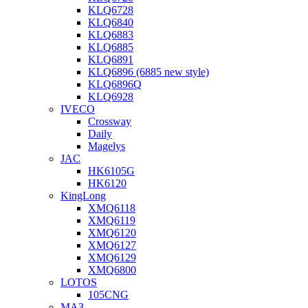
KLQ6728
KLQ6840
KLQ6883
KLQ6885
KLQ6891
KLQ6896 (6885 new style)
KLQ6896Q
KLQ6928
IVECO
Crossway
Daily
Magelys
JAC
HK6105G
HK6120
KingLong
XMQ6118
XMQ6119
XMQ6120
XMQ6127
XMQ6129
XMQ6800
LOTOS
105CNG
МАЗ