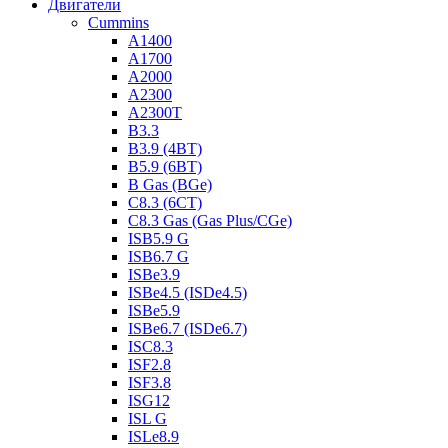
Двигатели
Cummins
A1400
A1700
A2000
A2300
A2300T
B3.3
B3.9 (4BT)
B5.9 (6BT)
B Gas (BGe)
C8.3 (6CT)
C8.3 Gas (Gas Plus/CGe)
ISB5.9 G
ISB6.7 G
ISBe3.9
ISBe4.5 (ISDe4.5)
ISBe5.9
ISBe6.7 (ISDe6.7)
ISC8.3
ISF2.8
ISF3.8
ISG12
ISL G
ISLe8.9