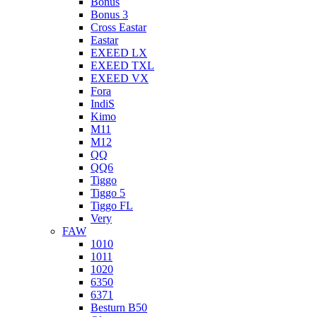
Bonus
Bonus 3
Cross Eastar
Eastar
EXEED LX
EXEED TXL
EXEED VX
Fora
IndiS
Kimo
M11
M12
QQ
QQ6
Tiggo
Tiggo 5
Tiggo FL
Very
FAW
1010
1011
1020
6350
6371
Besturn B50