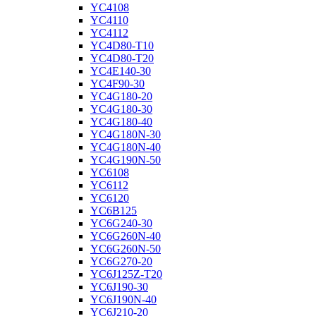
YC4108
YC4110
YC4112
YC4D80-T10
YC4D80-T20
YC4E140-30
YC4F90-30
YC4G180-20
YC4G180-30
YC4G180-40
YC4G180N-30
YC4G180N-40
YC4G190N-50
YC6108
YC6112
YC6120
YC6B125
YC6G240-30
YC6G260N-40
YC6G260N-50
YC6G270-20
YC6J125Z-T20
YC6J190-30
YC6J190N-40
YC6J210-20