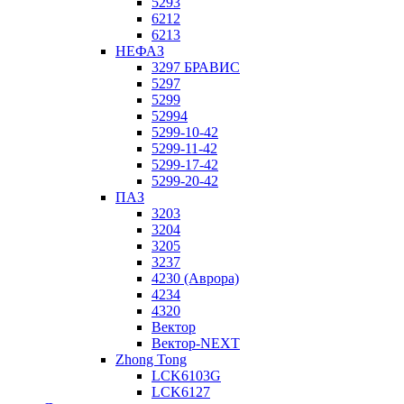
5293
6212
6213
НЕФАЗ
3297 БРАВИС
5297
5299
52994
5299-10-42
5299-11-42
5299-17-42
5299-20-42
ПАЗ
3203
3204
3205
3237
4230 (Аврора)
4234
4320
Вектор
Вектор-NEXT
Zhong Tong
LCK6103G
LCK6127