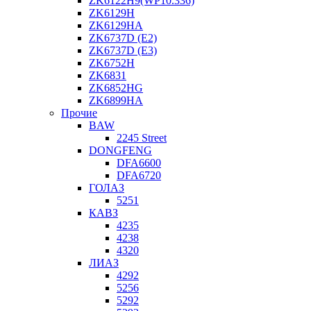
ZK6122H9(WP10.336)
ZK6129H
ZK6129HA
ZK6737D (E2)
ZK6737D (E3)
ZK6752H
ZK6831
ZK6852HG
ZK6899HA
Прочие
BAW
2245 Street
DONGFENG
DFA6600
DFA6720
ГОЛАЗ
5251
КАВЗ
4235
4238
4320
ЛИАЗ
4292
5256
5292