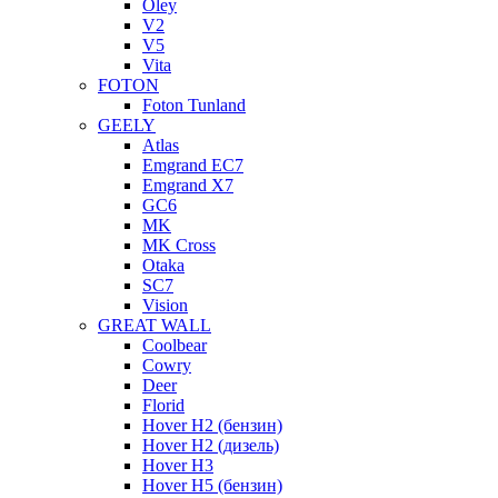
Oley
V2
V5
Vita
FOTON
Foton Tunland
GEELY
Atlas
Emgrand EC7
Emgrand X7
GC6
MK
MK Cross
Otaka
SC7
Vision
GREAT WALL
Coolbear
Cowry
Deer
Florid
Hover H2 (бензин)
Hover H2 (дизель)
Hover H3
Hover H5 (бензин)