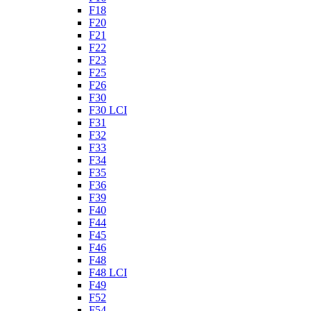
F18
F20
F21
F22
F23
F25
F26
F30
F30 LCI
F31
F32
F33
F34
F35
F36
F39
F40
F44
F45
F46
F48
F48 LCI
F49
F52
F54