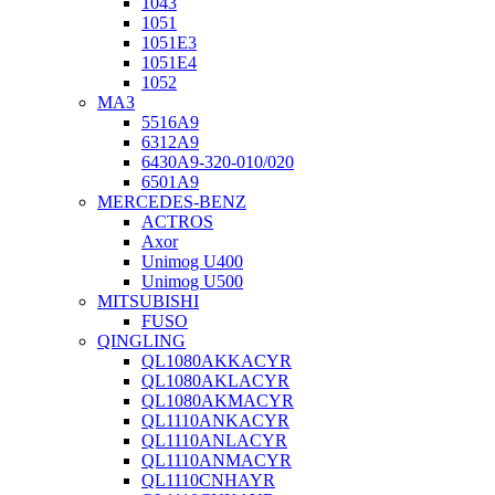
1043
1051
1051Е3
1051Е4
1052
МАЗ
5516А9
6312А9
6430А9-320-010/020
6501А9
MERCEDES-BENZ
ACTROS
Axor
Unimog U400
Unimog U500
MITSUBISHI
FUSO
QINGLING
QL1080AKKACYR
QL1080AKLACYR
QL1080AKMACYR
QL1110ANKACYR
QL1110ANLACYR
QL1110ANMACYR
QL1110CNHAYR