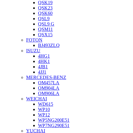
QSK19
QSK23
QSK60
QSL9
QSL9 G
QSM11
QSX15
FOTON
BJ493ZLQ
ISUZU
4HG1
4HK1
4JB1
4JJ1
MERCEDES-BENZ
OM457LA
OM904LA
OM906LA
WEICHAI
WD615
WP10
WP12
WP5NG200E51
WP7NG290E51
YUCHAI