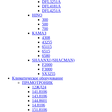
DFL3251A
DFL4181A
DFL4251A
HINO
300
500
700
КАМАЗ
4308
43255
65115
6515
6580
SHAANXI (SHACMAN)
F2000
F3000
SX3255
Климатическое оборудование
ПРАМОТРОНИК
12ЖД24
141.8106
143.8106
144.8601
14.8106
151.8106