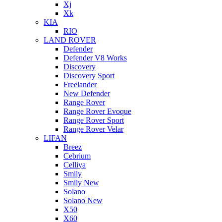
Xj
Xk
KIA
RIO
LAND ROVER
Defender
Defender V8 Works
Discovery
Discovery Sport
Freelander
New Defender
Range Rover
Range Rover Evoque
Range Rover Sport
Range Rover Velar
LIFAN
Breez
Cebrium
Celliya
Smily
Smily New
Solano
Solano New
X50
X60