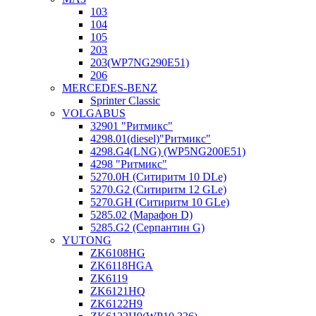
103
104
105
203
203(WP7NG290E51)
206
MERCEDES-BENZ
Sprinter Classic
VOLGABUS
32901 "Ритмикc"
4298.01(diesel)"Ритмикс"
4298.G4(LNG) (WP5NG200E51)
4298 "Ритмикс"
5270.0H (Ситиритм 10 DLe)
5270.G2 (Ситиритм 12 GLe)
5270.GH (Ситиритм 10 GLe)
5285.02 (Марафон D)
5285.G2 (Серпантин G)
YUTONG
ZK6108HG
ZK6118HGA
ZK6119
ZK6121HQ
ZK6122H9