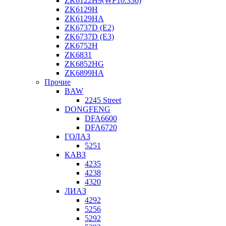
ZK6122H9(WP10.336)
ZK6129H
ZK6129HA
ZK6737D (E2)
ZK6737D (E3)
ZK6752H
ZK6831
ZK6852HG
ZK6899HA
Прочие
BAW
2245 Street
DONGFENG
DFA6600
DFA6720
ГОЛАЗ
5251
КАВЗ
4235
4238
4320
ЛИАЗ
4292
5256
5292