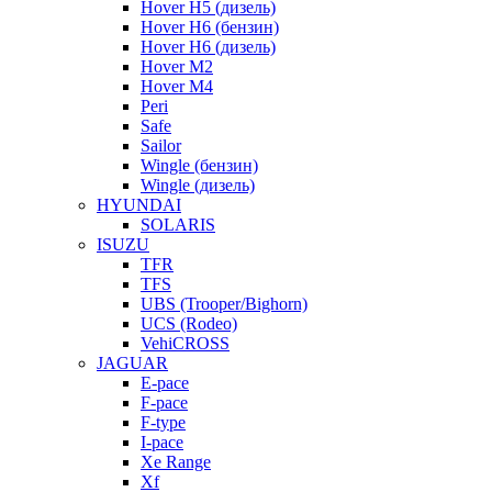
Hover H5 (дизель)
Hover H6 (бензин)
Hover H6 (дизель)
Hover M2
Hover M4
Peri
Safe
Sailor
Wingle (бензин)
Wingle (дизель)
HYUNDAI
SOLARIS
ISUZU
TFR
TFS
UBS (Trooper/Bighorn)
UCS (Rodeo)
VehiCROSS
JAGUAR
E-pace
F-pace
F-type
I-pace
Xe Range
Xf