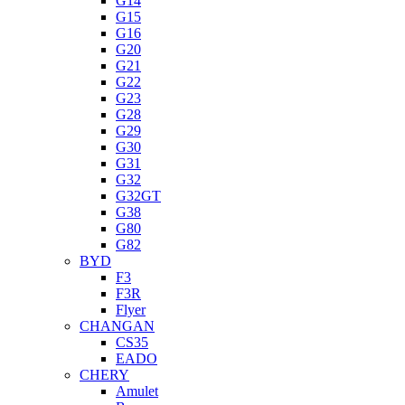
G14
G15
G16
G20
G21
G22
G23
G28
G29
G30
G31
G32
G32GT
G38
G80
G82
BYD
F3
F3R
Flyer
CHANGAN
CS35
EADO
CHERY
Amulet