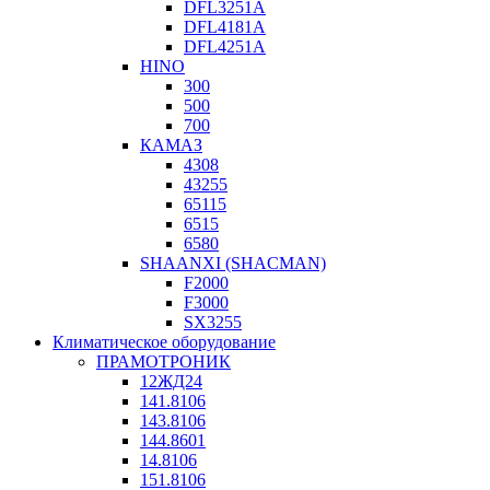
DFL3251A
DFL4181A
DFL4251A
HINO
300
500
700
КАМАЗ
4308
43255
65115
6515
6580
SHAANXI (SHACMAN)
F2000
F3000
SX3255
Климатическое оборудование
ПРАМОТРОНИК
12ЖД24
141.8106
143.8106
144.8601
14.8106
151.8106