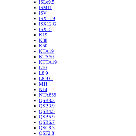
ISLe9.5
ISM11
ISV
ISX11.9
ISX12 G
ISX15
K19
K38
K50
KTA19
KTA50
KTTA19
L10
L8.9
L8.9 G
M11
N14
NTA855
QSB3.3
QSB3.9
QSB4.5
QSB5.9
QSB6.7
QSC8.3
QSF2.8