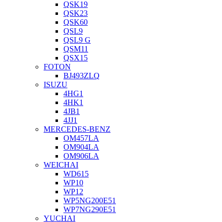
QSK19
QSK23
QSK60
QSL9
QSL9 G
QSM11
QSX15
FOTON
BJ493ZLQ
ISUZU
4HG1
4HK1
4JB1
4JJ1
MERCEDES-BENZ
OM457LA
OM904LA
OM906LA
WEICHAI
WD615
WP10
WP12
WP5NG200E51
WP7NG290E51
YUCHAI