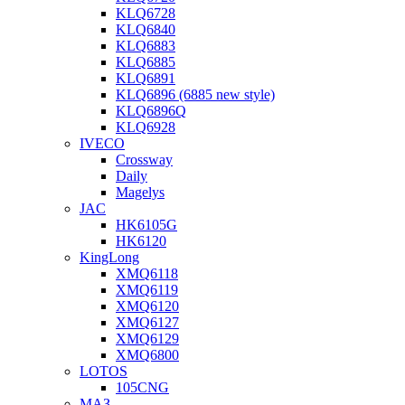
KLQ6728
KLQ6840
KLQ6883
KLQ6885
KLQ6891
KLQ6896 (6885 new style)
KLQ6896Q
KLQ6928
IVECO
Crossway
Daily
Magelys
JAC
HK6105G
HK6120
KingLong
XMQ6118
XMQ6119
XMQ6120
XMQ6127
XMQ6129
XMQ6800
LOTOS
105CNG
МАЗ