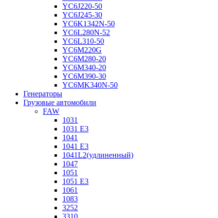
YC6J220-50
YC6J245-30
YC6K1342N-50
YC6L280N-52
YC6L310-50
YC6M220G
YC6M280-20
YC6M340-20
YC6M390-30
YC6MK340N-50
Генераторы
Грузовые автомобили
FAW
1031
1031 E3
1041
1041 E3
1041L2(удлиненный)
1047
1051
1051 E3
1061
1083
3252
3310