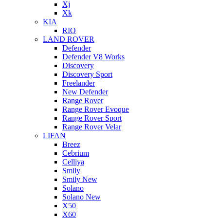
Xj
Xk
KIA
RIO
LAND ROVER
Defender
Defender V8 Works
Discovery
Discovery Sport
Freelander
New Defender
Range Rover
Range Rover Evoque
Range Rover Sport
Range Rover Velar
LIFAN
Breez
Cebrium
Celliya
Smily
Smily New
Solano
Solano New
X50
X60