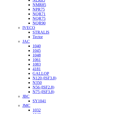
NLR85
NMR85
NPR75
NQR71
NQR75
NQR90
IVECO
STRALIS
Tector
JAC
1040
1045
1048
1061
1083
4181
GALLOP
N120 (ISF3.8)
N350
N56 (ISF2.8)
N75 (ISF3.8)
JBC
SY1041
JMC
1032