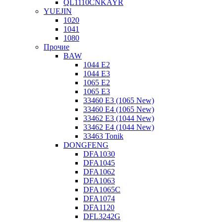
QL1110CNKAYR
YUEJIN
1020
1041
1080
Прочие
BAW
1044 E2
1044 E3
1065 E2
1065 E3
33460 E3 (1065 New)
33460 E4 (1065 New)
33462 E3 (1044 New)
33462 E4 (1044 New)
33463 Tonik
DONGFENG
DFA1030
DFA1045
DFA1062
DFA1063
DFA1065C
DFA1074
DFA1120
DFL3242G