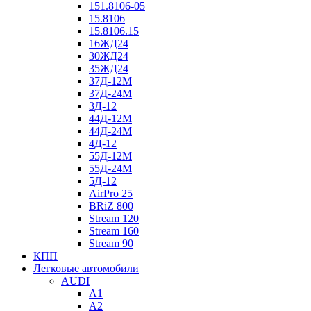
151.8106-05
15.8106
15.8106.15
16ЖД24
30ЖД24
35ЖД24
37Д-12М
37Д-24М
3Д-12
44Д-12М
44Д-24М
4Д-12
55Д-12М
55Д-24М
5Д-12
AirPro 25
BRiZ 800
Stream 120
Stream 160
Stream 90
КПП
Легковые автомобили
AUDI
A1
A2