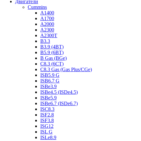
Двигатели
Cummins
A1400
A1700
A2000
A2300
A2300T
B3.3
B3.9 (4BT)
B5.9 (6BT)
B Gas (BGe)
C8.3 (6CT)
C8.3 Gas (Gas Plus/CGe)
ISB5.9 G
ISB6.7 G
ISBe3.9
ISBe4.5 (ISDe4.5)
ISBe5.9
ISBe6.7 (ISDe6.7)
ISC8.3
ISF2.8
ISF3.8
ISG12
ISL G
ISLe8.9