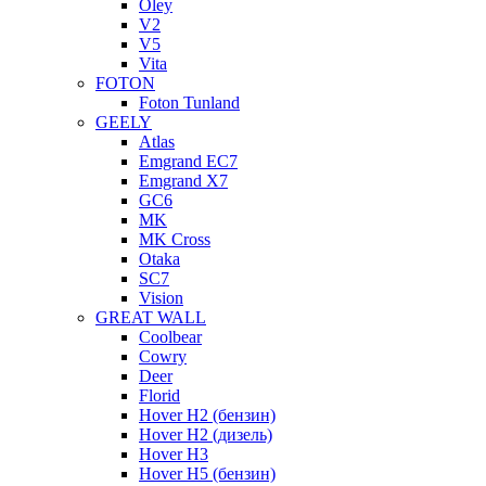
Oley
V2
V5
Vita
FOTON
Foton Tunland
GEELY
Atlas
Emgrand EC7
Emgrand X7
GC6
MK
MK Cross
Otaka
SC7
Vision
GREAT WALL
Coolbear
Cowry
Deer
Florid
Hover H2 (бензин)
Hover H2 (дизель)
Hover H3
Hover H5 (бензин)