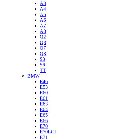
A3
A4
A5
A6
A7
A8
Q2
Q3
Q7
Q8
S3
S6
TT
BMW
E46
E53
E60
E61
E63
E64
E65
E66
E70
E70LCI
E71