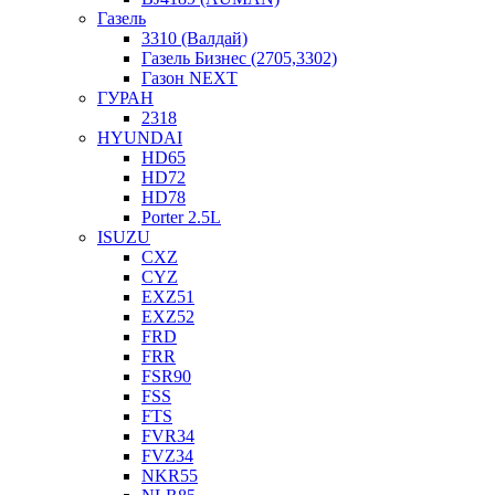
Газель
3310 (Валдай)
Газель Бизнес (2705,3302)
Газон NEXT
ГУРАН
2318
HYUNDAI
HD65
HD72
HD78
Porter 2.5L
ISUZU
CXZ
CYZ
EXZ51
EXZ52
FRD
FRR
FSR90
FSS
FTS
FVR34
FVZ34
NKR55