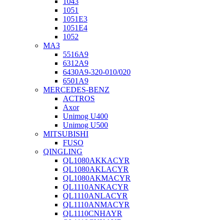
1043
1051
1051Е3
1051Е4
1052
МАЗ
5516А9
6312А9
6430А9-320-010/020
6501А9
MERCEDES-BENZ
ACTROS
Axor
Unimog U400
Unimog U500
MITSUBISHI
FUSO
QINGLING
QL1080AKKACYR
QL1080AKLACYR
QL1080AKMACYR
QL1110ANKACYR
QL1110ANLACYR
QL1110ANMACYR
QL1110CNHAYR