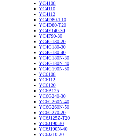
YC4108
YC4110
YC4112
YC4D80-T10
YC4D80-T20
YC4E140-30
YC4F90-30
YC4G180-20
YC4G180-30
YC4G180-40
YC4G180N-30
YC4G180N-40
YC4G190N-50
YC6108
YC6112
YC6120
YC6B125
YC6G240-30
YC6G260N-40
YC6G260N-50
YC6G270-20
YC6J125Z-T20
YC6J190-30
YC6J190N-40
YC6J210-20