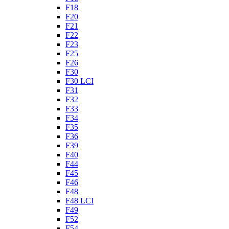
F18
F20
F21
F22
F23
F25
F26
F30
F30 LCI
F31
F32
F33
F34
F35
F36
F39
F40
F44
F45
F46
F48
F48 LCI
F49
F52
F54