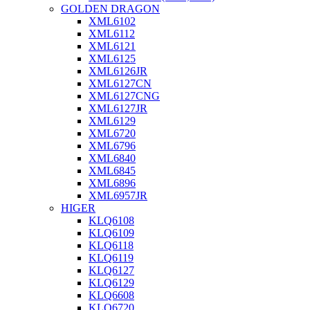
GOLDEN DRAGON
XML6102
XML6112
XML6121
XML6125
XML6126JR
XML6127CN
XML6127CNG
XML6127JR
XML6129
XML6720
XML6796
XML6840
XML6845
XML6896
XML6957JR
HIGER
KLQ6108
KLQ6109
KLQ6118
KLQ6119
KLQ6127
KLQ6129
KLQ6608
KLQ6720