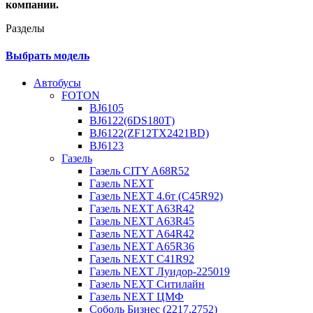
компании.
Разделы
Выбрать модель
Автобусы
FOTON
BJ6105
BJ6122(6DS180T)
BJ6122(ZF12TX2421BD)
BJ6123
Газель
Газель CITY A68R52
Газель NEXT
Газель NEXT 4.6т (C45R92)
Газель NEXT A63R42
Газель NEXT A63R45
Газель NEXT A64R42
Газель NEXT A65R36
Газель NEXT C41R92
Газель NEXT Луидор-225019
Газель NEXT Ситилайн
Газель NEXT ЦМФ
Соболь Бизнес (2217,2752)