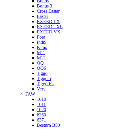
Bonus
Bonus 3
Cross Eastar
Eastar
EXEED LX
EXEED TXL
EXEED VX
Fora
IndiS
Kimo
M11
M12
QQ
QQ6
Tiggo
Tiggo 5
Tiggo FL
Very
FAW
1010
1011
1020
6350
6371
Besturn B50