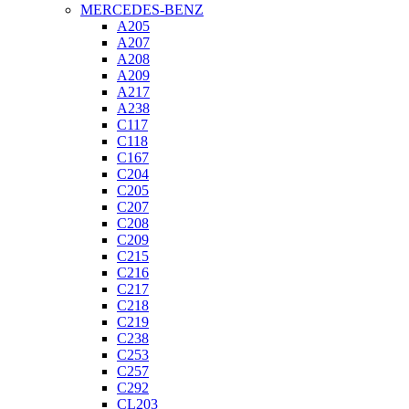
MERCEDES-BENZ
A205
A207
A208
A209
A217
A238
C117
C118
C167
C204
C205
C207
C208
C209
C215
C216
C217
C218
C219
C238
C253
C257
C292
CL203