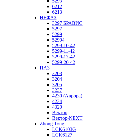
5293
6212
6213
НЕФАЗ
3297 БРАВИС
5297
5299
52994
5299-10-42
5299-11-42
5299-17-42
5299-20-42
ПАЗ
3203
3204
3205
3237
4230 (Аврора)
4234
4320
Вектор
Вектор-NEXT
Zhong Tong
LCK6103G
LCK6127