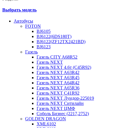
Выбрать модель
Автобусы
FOTON
BJ6105
BJ6122(6DS180T)
BJ6122(ZF12TX2421BD)
BJ6123
Газель
Газель CITY A68R52
Газель NEXT
Газель NEXT 4.6т (C45R92)
Газель NEXT A63R42
Газель NEXT A63R45
Газель NEXT A64R42
Газель NEXT A65R36
Газель NEXT C41R92
Газель NEXT Луидор-225019
Газель NEXT Ситилайн
Газель NEXT ЦМФ
Соболь Бизнес (2217,2752)
GOLDEN DRAGON
XML6102