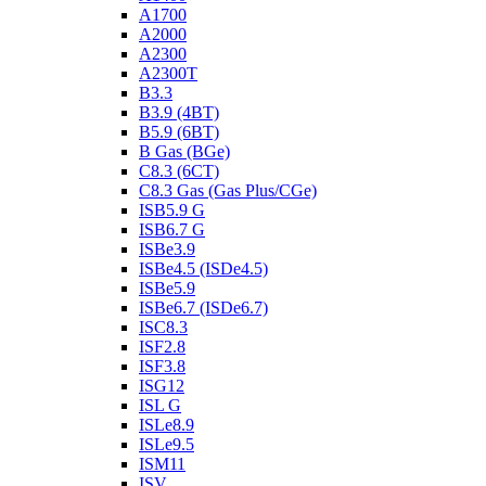
A1700
A2000
A2300
A2300T
B3.3
B3.9 (4BT)
B5.9 (6BT)
B Gas (BGe)
C8.3 (6CT)
C8.3 Gas (Gas Plus/CGe)
ISB5.9 G
ISB6.7 G
ISBe3.9
ISBe4.5 (ISDe4.5)
ISBe5.9
ISBe6.7 (ISDe6.7)
ISC8.3
ISF2.8
ISF3.8
ISG12
ISL G
ISLe8.9
ISLe9.5
ISM11
ISV