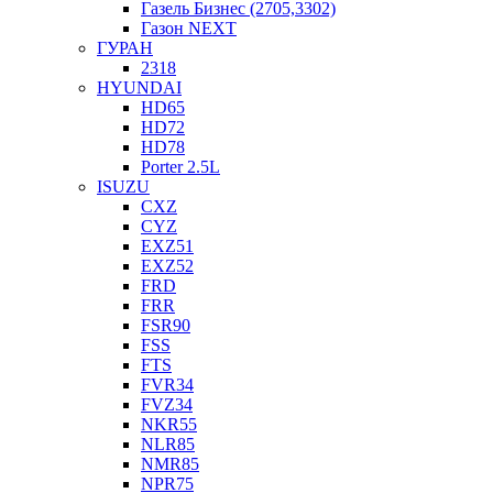
Газель Бизнес (2705,3302)
Газон NEXT
ГУРАН
2318
HYUNDAI
HD65
HD72
HD78
Porter 2.5L
ISUZU
CXZ
CYZ
EXZ51
EXZ52
FRD
FRR
FSR90
FSS
FTS
FVR34
FVZ34
NKR55
NLR85
NMR85
NPR75