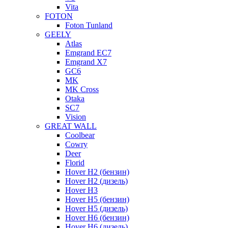
Vita
FOTON
Foton Tunland
GEELY
Atlas
Emgrand EC7
Emgrand X7
GC6
MK
MK Cross
Otaka
SC7
Vision
GREAT WALL
Coolbear
Cowry
Deer
Florid
Hover H2 (бензин)
Hover H2 (дизель)
Hover H3
Hover H5 (бензин)
Hover H5 (дизель)
Hover H6 (бензин)
Hover H6 (дизель)