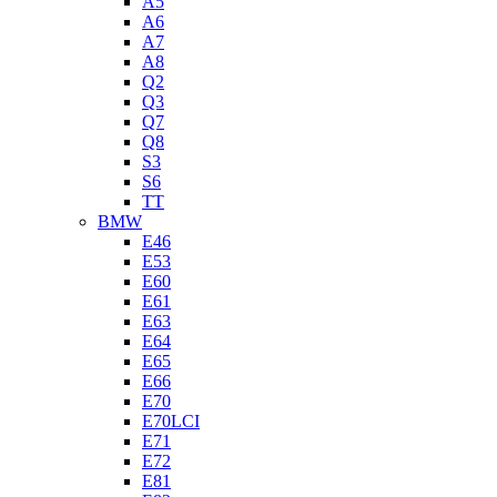
A5
A6
A7
A8
Q2
Q3
Q7
Q8
S3
S6
TT
BMW
E46
E53
E60
E61
E63
E64
E65
E66
E70
E70LCI
E71
E72
E81