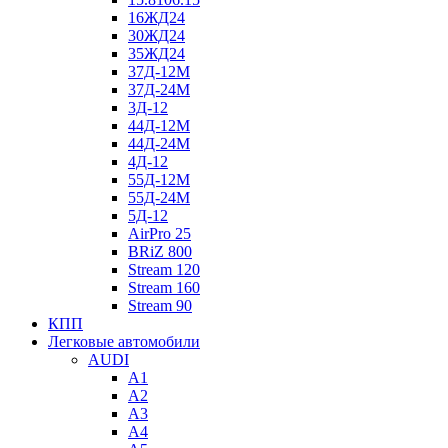
16ЖД24
30ЖД24
35ЖД24
37Д-12М
37Д-24М
3Д-12
44Д-12М
44Д-24М
4Д-12
55Д-12М
55Д-24М
5Д-12
AirPro 25
BRiZ 800
Stream 120
Stream 160
Stream 90
КПП
Легковые автомобили
AUDI
A1
A2
A3
A4