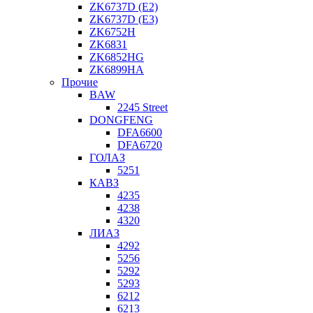
ZK6737D (E2)
ZK6737D (E3)
ZK6752H
ZK6831
ZK6852HG
ZK6899HA
Прочие
BAW
2245 Street
DONGFENG
DFA6600
DFA6720
ГОЛАЗ
5251
КАВЗ
4235
4238
4320
ЛИАЗ
4292
5256
5292
5293
6212
6213