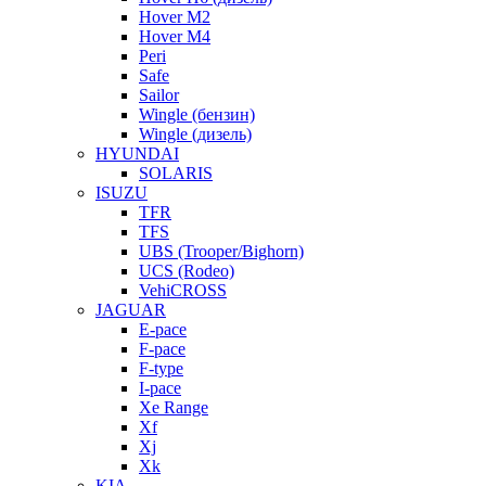
Hover M2
Hover M4
Peri
Safe
Sailor
Wingle (бензин)
Wingle (дизель)
HYUNDAI
SOLARIS
ISUZU
TFR
TFS
UBS (Trooper/Bighorn)
UCS (Rodeo)
VehiCROSS
JAGUAR
E-pace
F-pace
F-type
I-pace
Xe Range
Xf
Xj
Xk
KIA