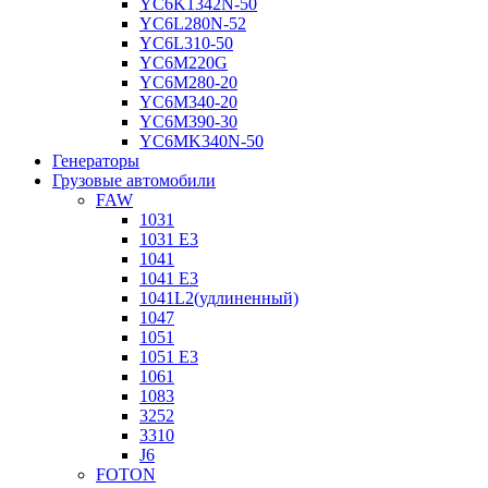
YC6K1342N-50
YC6L280N-52
YC6L310-50
YC6M220G
YC6M280-20
YC6M340-20
YC6M390-30
YC6MK340N-50
Генераторы
Грузовые автомобили
FAW
1031
1031 E3
1041
1041 E3
1041L2(удлиненный)
1047
1051
1051 E3
1061
1083
3252
3310
J6
FOTON