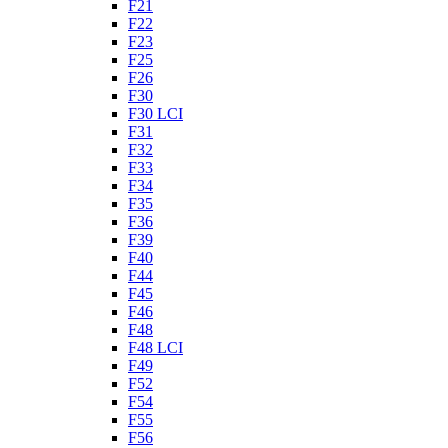
F21
F22
F23
F25
F26
F30
F30 LCI
F31
F32
F33
F34
F35
F36
F39
F40
F44
F45
F46
F48
F48 LCI
F49
F52
F54
F55
F56