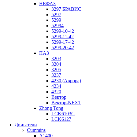
НЕФАЗ
3297 БРАВИС
5297
5299
52994
5299-10-42
5299-11-42
5299-17-42
5299-20-42
ПАЗ
3203
3204
3205
3237
4230 (Аврора)
4234
4320
Вектор
Вектор-NEXT
Zhong Tong
LCK6103G
LCK6127
Двигатели
Cummins
A1400