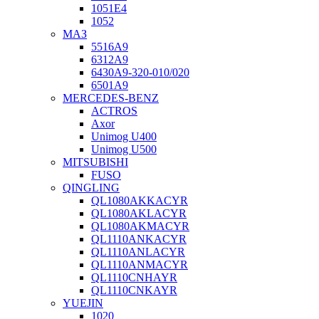
1051Е4
1052
МАЗ
5516А9
6312А9
6430А9-320-010/020
6501А9
MERCEDES-BENZ
ACTROS
Axor
Unimog U400
Unimog U500
MITSUBISHI
FUSO
QINGLING
QL1080AKKACYR
QL1080AKLACYR
QL1080AKMACYR
QL1110ANKACYR
QL1110ANLACYR
QL1110ANMACYR
QL1110CNHAYR
QL1110CNKAYR
YUEJIN
1020