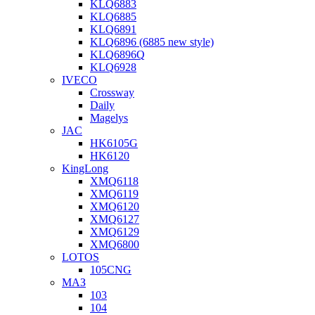
KLQ6883
KLQ6885
KLQ6891
KLQ6896 (6885 new style)
KLQ6896Q
KLQ6928
IVECO
Crossway
Daily
Magelys
JAC
HK6105G
HK6120
KingLong
XMQ6118
XMQ6119
XMQ6120
XMQ6127
XMQ6129
XMQ6800
LOTOS
105CNG
МАЗ
103
104