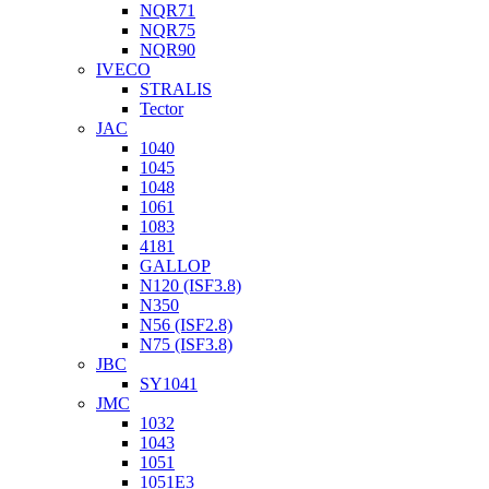
NQR71
NQR75
NQR90
IVECO
STRALIS
Tector
JAC
1040
1045
1048
1061
1083
4181
GALLOP
N120 (ISF3.8)
N350
N56 (ISF2.8)
N75 (ISF3.8)
JBC
SY1041
JMC
1032
1043
1051
1051Е3