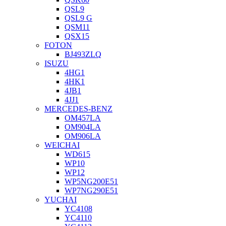
QSL9
QSL9 G
QSM11
QSX15
FOTON
BJ493ZLQ
ISUZU
4HG1
4HK1
4JB1
4JJ1
MERCEDES-BENZ
OM457LA
OM904LA
OM906LA
WEICHAI
WD615
WP10
WP12
WP5NG200E51
WP7NG290E51
YUCHAI
YC4108
YC4110