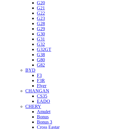
G20
G21
G22
G23
G28
G29
G30
G31
G32
G32GT
G38
G80
G82
BYD
F3
F3R
Flyer
CHANGAN
CS35
EADO
CHERY
Amulet
Bonus
Bonus 3
Cross Eastar