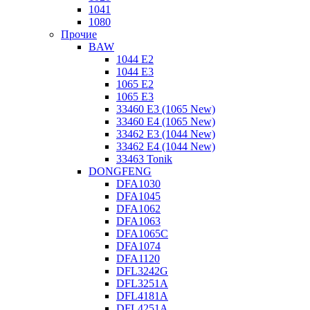
1041
1080
Прочие
BAW
1044 E2
1044 E3
1065 E2
1065 E3
33460 E3 (1065 New)
33460 E4 (1065 New)
33462 E3 (1044 New)
33462 E4 (1044 New)
33463 Tonik
DONGFENG
DFA1030
DFA1045
DFA1062
DFA1063
DFA1065C
DFA1074
DFA1120
DFL3242G
DFL3251A
DFL4181A
DFL4251A