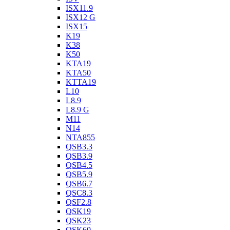
ISX11.9
ISX12 G
ISX15
K19
K38
K50
KTA19
KTA50
KTTA19
L10
L8.9
L8.9 G
M11
N14
NTA855
QSB3.3
QSB3.9
QSB4.5
QSB5.9
QSB6.7
QSC8.3
QSF2.8
QSK19
QSK23
QSK60