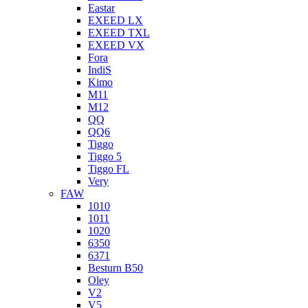
Eastar
EXEED LX
EXEED TXL
EXEED VX
Fora
IndiS
Kimo
M11
M12
QQ
QQ6
Tiggo
Tiggo 5
Tiggo FL
Very
FAW
1010
1011
1020
6350
6371
Besturn B50
Oley
V2
V5