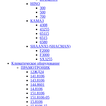
HINO
300
500
700
КАМАЗ
4308
43255
65115
6515
6580
SHAANXI (SHACMAN)
F2000
F3000
SX3255
Климатическое оборудование
ПРАМОТРОНИК
12ЖД24
141.8106
143.8106
144.8601
14.8106
151.8106
151.8106-05
15.8106
15.8106.15