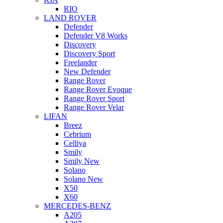
RIO
LAND ROVER
Defender
Defender V8 Works
Discovery
Discovery Sport
Freelander
New Defender
Range Rover
Range Rover Evoque
Range Rover Sport
Range Rover Velar
LIFAN
Breez
Cebrium
Celliya
Smily
Smily New
Solano
Solano New
X50
X60
MERCEDES-BENZ
A205