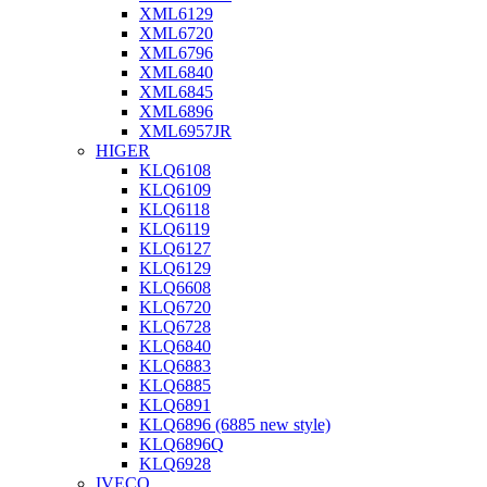
XML6129
XML6720
XML6796
XML6840
XML6845
XML6896
XML6957JR
HIGER
KLQ6108
KLQ6109
KLQ6118
KLQ6119
KLQ6127
KLQ6129
KLQ6608
KLQ6720
KLQ6728
KLQ6840
KLQ6883
KLQ6885
KLQ6891
KLQ6896 (6885 new style)
KLQ6896Q
KLQ6928
IVECO