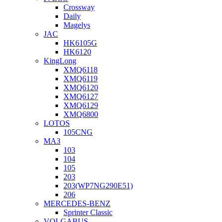
Crossway
Daily
Magelys
JAC
HK6105G
HK6120
KingLong
XMQ6118
XMQ6119
XMQ6120
XMQ6127
XMQ6129
XMQ6800
LOTOS
105CNG
МАЗ
103
104
105
203
203(WP7NG290E51)
206
MERCEDES-BENZ
Sprinter Classic
VOLGABUS