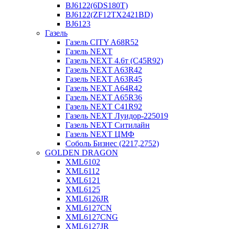
BJ6122(6DS180T)
BJ6122(ZF12TX2421BD)
BJ6123
Газель
Газель CITY A68R52
Газель NEXT
Газель NEXT 4.6т (C45R92)
Газель NEXT A63R42
Газель NEXT A63R45
Газель NEXT A64R42
Газель NEXT A65R36
Газель NEXT C41R92
Газель NEXT Луидор-225019
Газель NEXT Ситилайн
Газель NEXT ЦМФ
Соболь Бизнес (2217,2752)
GOLDEN DRAGON
XML6102
XML6112
XML6121
XML6125
XML6126JR
XML6127CN
XML6127CNG
XML6127JR