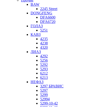
Прочие
BAW
2245 Street
DONGFENG
DFA6600
DFA6720
ГОЛАЗ
5251
КАВЗ
4235
4238
4320
ЛИАЗ
4292
5256
5292
5293
6212
6213
НЕФАЗ
3297 БРАВИС
5297
5299
52994
5299-10-42