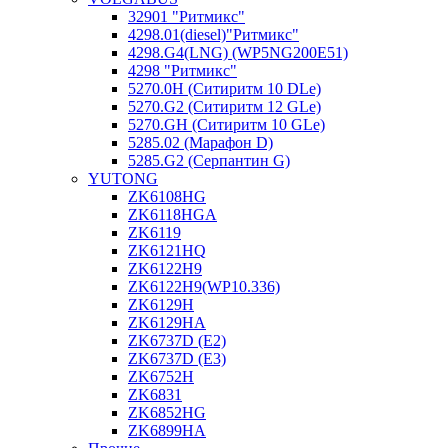
32901 "Ритмикc"
4298.01(diesel)"Ритмикс"
4298.G4(LNG) (WP5NG200E51)
4298 "Ритмикс"
5270.0H (Ситиритм 10 DLe)
5270.G2 (Ситиритм 12 GLe)
5270.GH (Ситиритм 10 GLe)
5285.02 (Марафон D)
5285.G2 (Серпантин G)
YUTONG
ZK6108HG
ZK6118HGA
ZK6119
ZK6121HQ
ZK6122H9
ZK6122H9(WP10.336)
ZK6129H
ZK6129HA
ZK6737D (E2)
ZK6737D (E3)
ZK6752H
ZK6831
ZK6852HG
ZK6899HA