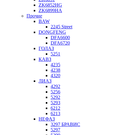
ZK6852HG
ZK6899HA
Прочие
BAW
2245 Street
DONGFENG
DFA6600
DFA6720
ГОЛАЗ
5251
КАВЗ
4235
4238
4320
ЛИАЗ
4292
5256
5292
5293
6212
6213
НЕФАЗ
3297 БРАВИС
5297