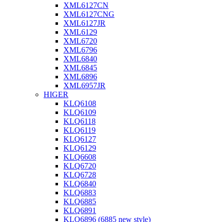
XML6127CN
XML6127CNG
XML6127JR
XML6129
XML6720
XML6796
XML6840
XML6845
XML6896
XML6957JR
HIGER
KLQ6108
KLQ6109
KLQ6118
KLQ6119
KLQ6127
KLQ6129
KLQ6608
KLQ6720
KLQ6728
KLQ6840
KLQ6883
KLQ6885
KLQ6891
KLQ6896 (6885 new style)