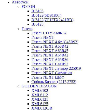
Автобусы
FOTON
BJ6105
BJ6122(6DS180T)
BJ6122(ZF12TX2421BD)
BJ6123
Газель
Газель CITY A68R52
Газель NEXT
Газель NEXT 4.6т (C45R92)
Газель NEXT A63R42
Газель NEXT A63R45
Газель NEXT A64R42
Газель NEXT A65R36
Газель NEXT C41R92
Газель NEXT Луидор-225019
Газель NEXT Ситилайн
Газель NEXT ЦМФ
Соболь Бизнес (2217,2752)
GOLDEN DRAGON
XML6102
XML6112
XML6121
XML6125
XML6126JR