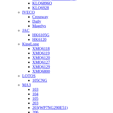
KLQ6896Q
KLQ6928
IVECO
Crossway
Daily
Magelys
JAC
HK6105G
HK6120
KingLong
XMQ6118
XMQ6119
XMQ6120
XMQ6127
XMQ6129
XMQ6800
LOTOS
105CNG
МАЗ
103
104
105
203
203(WP7NG290E51)
206