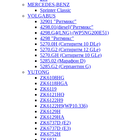
MERCEDES-BENZ
Sprinter Classic
VOLGABUS
32901 "Ритмикc"
4298.01(diesel)"Ритмикс"
4298.G4(LNG) (WP5NG200E51)
4298 "Ритмикс"
5270.0H (Ситиритм 10 DLe)
5270.G2 (Ситиритм 12 GLe)
5270.GH (Ситиритм 10 GLe)
5285.02 (Марафон D)
5285.G2 (Серпантин G)
YUTONG
ZK6108HG
ZK6118HGA
ZK6119
ZK6121HQ
ZK6122H9
ZK6122H9(WP10.336)
ZK6129H
ZK6129HA
ZK6737D (E2)
ZK6737D (E3)
ZK6752H
ZK6831