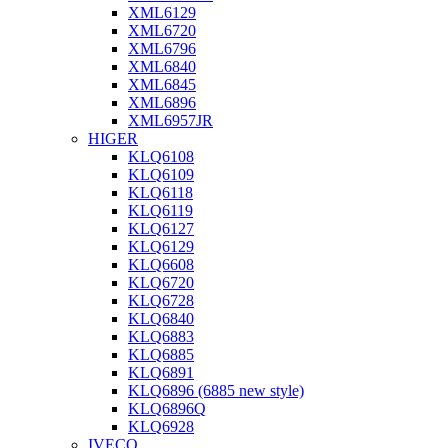
XML6129
XML6720
XML6796
XML6840
XML6845
XML6896
XML6957JR
HIGER
KLQ6108
KLQ6109
KLQ6118
KLQ6119
KLQ6127
KLQ6129
KLQ6608
KLQ6720
KLQ6728
KLQ6840
KLQ6883
KLQ6885
KLQ6891
KLQ6896 (6885 new style)
KLQ6896Q
KLQ6928
IVECO