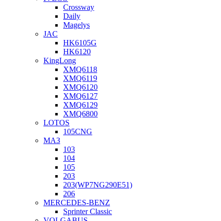
Crossway
Daily
Magelys
JAC
HK6105G
HK6120
KingLong
XMQ6118
XMQ6119
XMQ6120
XMQ6127
XMQ6129
XMQ6800
LOTOS
105CNG
МАЗ
103
104
105
203
203(WP7NG290E51)
206
MERCEDES-BENZ
Sprinter Classic
VOLGABUS