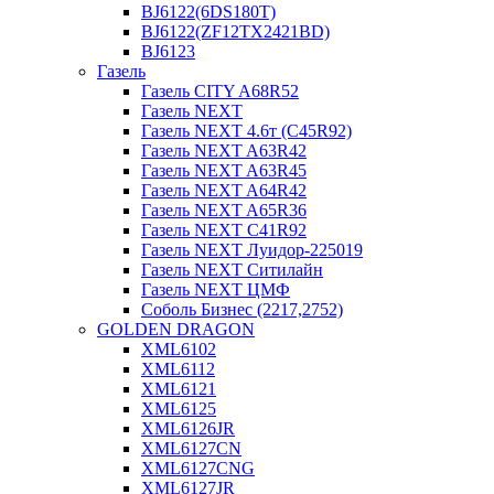
BJ6122(6DS180T)
BJ6122(ZF12TX2421BD)
BJ6123
Газель
Газель CITY A68R52
Газель NEXT
Газель NEXT 4.6т (C45R92)
Газель NEXT A63R42
Газель NEXT A63R45
Газель NEXT A64R42
Газель NEXT A65R36
Газель NEXT C41R92
Газель NEXT Луидор-225019
Газель NEXT Ситилайн
Газель NEXT ЦМФ
Соболь Бизнес (2217,2752)
GOLDEN DRAGON
XML6102
XML6112
XML6121
XML6125
XML6126JR
XML6127CN
XML6127CNG
XML6127JR