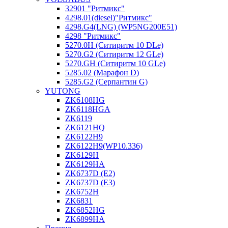
32901 "Ритмикc"
4298.01(diesel)"Ритмикс"
4298.G4(LNG) (WP5NG200E51)
4298 "Ритмикс"
5270.0H (Ситиритм 10 DLe)
5270.G2 (Ситиритм 12 GLe)
5270.GH (Ситиритм 10 GLe)
5285.02 (Марафон D)
5285.G2 (Серпантин G)
YUTONG
ZK6108HG
ZK6118HGA
ZK6119
ZK6121HQ
ZK6122H9
ZK6122H9(WP10.336)
ZK6129H
ZK6129HA
ZK6737D (E2)
ZK6737D (E3)
ZK6752H
ZK6831
ZK6852HG
ZK6899HA