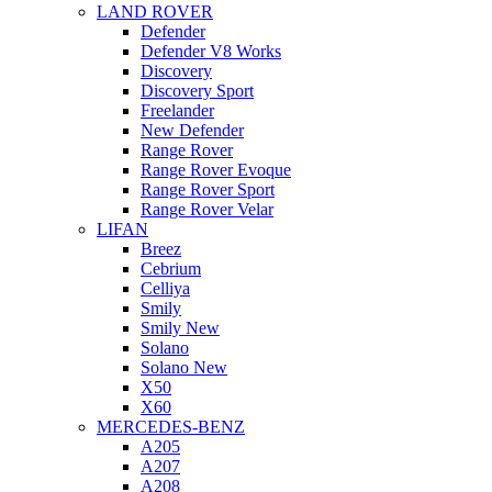
LAND ROVER
Defender
Defender V8 Works
Discovery
Discovery Sport
Freelander
New Defender
Range Rover
Range Rover Evoque
Range Rover Sport
Range Rover Velar
LIFAN
Breez
Cebrium
Celliya
Smily
Smily New
Solano
Solano New
X50
X60
MERCEDES-BENZ
A205
A207
A208