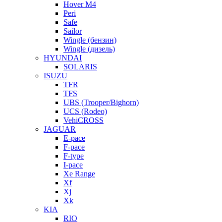
Hover M4
Peri
Safe
Sailor
Wingle (бензин)
Wingle (дизель)
HYUNDAI
SOLARIS
ISUZU
TFR
TFS
UBS (Trooper/Bighorn)
UCS (Rodeo)
VehiCROSS
JAGUAR
E-pace
F-pace
F-type
I-pace
Xe Range
Xf
Xj
Xk
KIA
RIO