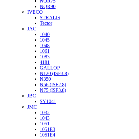
NQR75
NQR90
IVECO
STRALIS
Tector
JAC
1040
1045
1048
1061
1083
4181
GALLOP
N120 (ISF3.8)
N350
N56 (ISF2.8)
N75 (ISF3.8)
JBC
SY1041
JMC
1032
1043
1051
1051Е3
1051Е4