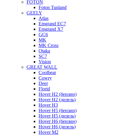
FOTON
Foton Tunland
GEELY
Atlas
Emgrand EC7
Emgrand X7
GC6
MK
MK Cross
Otaka
SC7
Vision
GREAT WALL
Coolbear
Cowry
Deer
Florid
Hover H2 (бензин)
Hover H2 (дизель)
Hover H3
Hover H5 (бензин)
Hover H5 (дизель)
Hover H6 (бензин)
Hover H6 (дизель)
Hover M2