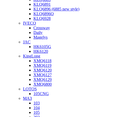
KLQ6891
KLQ6896 (6885 new style)
KLQ6896Q
KLQ6928
IVECO
Crossway
Daily
Magelys
JAC
HK6105G
HK6120
KingLong
XMQ6118
XMQ6119
XMQ6120
XMQ6127
XMQ6129
XMQ6800
LOTOS
105CNG
МАЗ
103
104
105