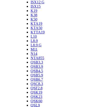
ISX12 G
ISX15
K19
K38
K50
KTA19
KTA50
KTTA19
L10
L8.9
L8.9 G
M11
N14
NTA855
QSB3.3
QSB3.9
QSB4.5
QSB5.9
QSB6.7
QSC8.3
QSF2.8
QSK19
QSK23
QSK60
QSL9