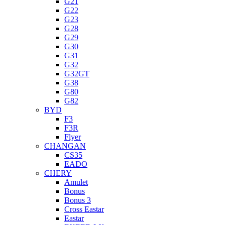
G21
G22
G23
G28
G29
G30
G31
G32
G32GT
G38
G80
G82
BYD
F3
F3R
Flyer
CHANGAN
CS35
EADO
CHERY
Amulet
Bonus
Bonus 3
Cross Eastar
Eastar