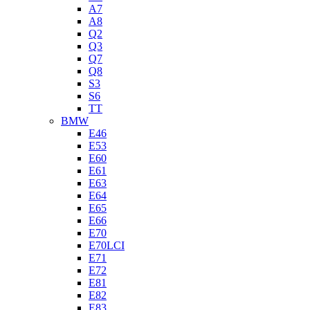
A7
A8
Q2
Q3
Q7
Q8
S3
S6
TT
BMW
E46
E53
E60
E61
E63
E64
E65
E66
E70
E70LCI
E71
E72
E81
E82
E83