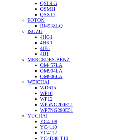
QSL9 G
QSM11
QSX15
FOTON
BJ493ZLQ
ISUZU
4HG1
4HK1
4JB1
4JJ1
MERCEDES-BENZ
OM457LA
OM904LA
OM906LA
WEICHAI
WD615
WP10
WP12
WP5NG200E51
WP7NG290E51
YUCHAI
YC4108
YC4110
YC4112
YC4D80-T10