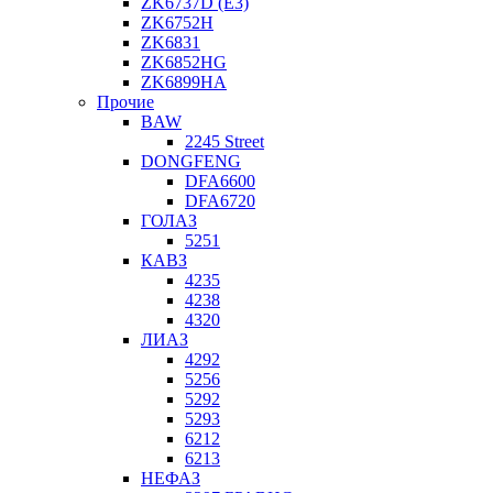
ZK6737D (E3)
ZK6752H
ZK6831
ZK6852HG
ZK6899HA
Прочие
BAW
2245 Street
DONGFENG
DFA6600
DFA6720
ГОЛАЗ
5251
КАВЗ
4235
4238
4320
ЛИАЗ
4292
5256
5292
5293
6212
6213
НЕФАЗ