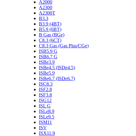
A2000
A2300
A2300T
B3.3
B3.9 (4BT)
B5.9 (6BT)
B Gas (BGe)
C8.3 (6CT)
C8.3 Gas (Gas Plus/CGe)
ISB5.9 G
ISB6.7 G
ISBe3.9
ISBe4.5 (ISDe4.5)
ISBe5.9
ISBe6.7 (ISDe6.7)
ISC8.3
ISF2.8
ISF3.8
ISG12
ISL G
ISLe8.9
ISLe9.5
ISM11
ISV
ISX11.9