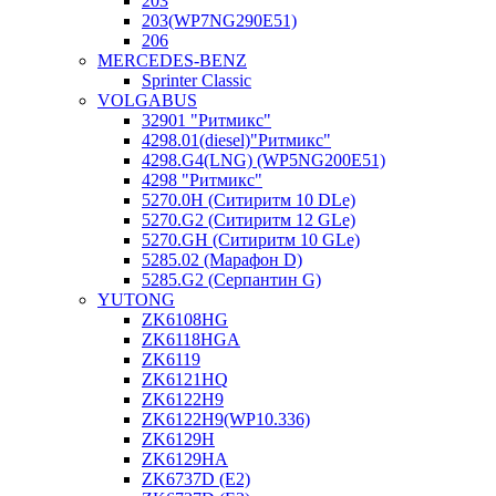
203
203(WP7NG290E51)
206
MERCEDES-BENZ
Sprinter Classic
VOLGABUS
32901 "Ритмикc"
4298.01(diesel)"Ритмикс"
4298.G4(LNG) (WP5NG200E51)
4298 "Ритмикс"
5270.0H (Ситиритм 10 DLe)
5270.G2 (Ситиритм 12 GLe)
5270.GH (Ситиритм 10 GLe)
5285.02 (Марафон D)
5285.G2 (Серпантин G)
YUTONG
ZK6108HG
ZK6118HGA
ZK6119
ZK6121HQ
ZK6122H9
ZK6122H9(WP10.336)
ZK6129H
ZK6129HA
ZK6737D (E2)