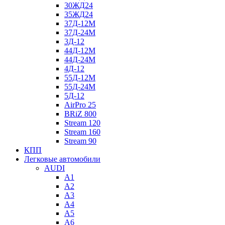
30ЖД24
35ЖД24
37Д-12М
37Д-24М
3Д-12
44Д-12М
44Д-24М
4Д-12
55Д-12М
55Д-24М
5Д-12
AirPro 25
BRiZ 800
Stream 120
Stream 160
Stream 90
КПП
Легковые автомобили
AUDI
A1
A2
A3
A4
A5
A6