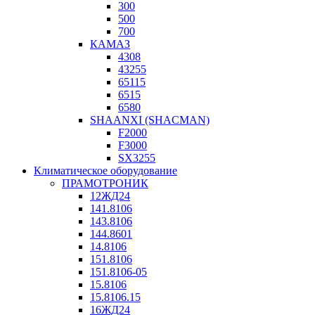
300
500
700
КАМАЗ
4308
43255
65115
6515
6580
SHAANXI (SHACMAN)
F2000
F3000
SX3255
Климатическое оборудование
ПРАМОТРОНИК
12ЖД24
141.8106
143.8106
144.8601
14.8106
151.8106
151.8106-05
15.8106
15.8106.15
16ЖД24