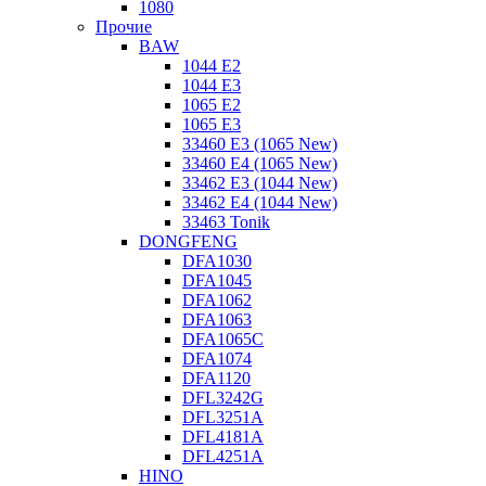
1080
Прочие
BAW
1044 E2
1044 E3
1065 E2
1065 E3
33460 E3 (1065 New)
33460 E4 (1065 New)
33462 E3 (1044 New)
33462 E4 (1044 New)
33463 Tonik
DONGFENG
DFA1030
DFA1045
DFA1062
DFA1063
DFA1065C
DFA1074
DFA1120
DFL3242G
DFL3251A
DFL4181A
DFL4251A
HINO