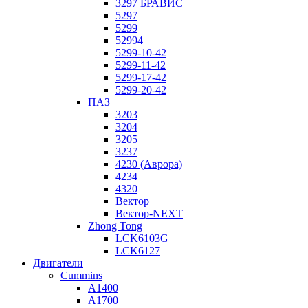
3297 БРАВИС
5297
5299
52994
5299-10-42
5299-11-42
5299-17-42
5299-20-42
ПАЗ
3203
3204
3205
3237
4230 (Аврора)
4234
4320
Вектор
Вектор-NEXT
Zhong Tong
LCK6103G
LCK6127
Двигатели
Cummins
A1400
A1700