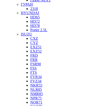
Газон NEXT
ГУРАН
2318
HYUNDAI
HD65
HD72
HD78
Porter 2.5L
ISUZU
CXZ
CYZ
EXZ51
EXZ52
FRD
FRR
FSR90
FSS
FTS
FVR34
FVZ34
NKR55
NLR85
NMR85
NPR75
NQR71