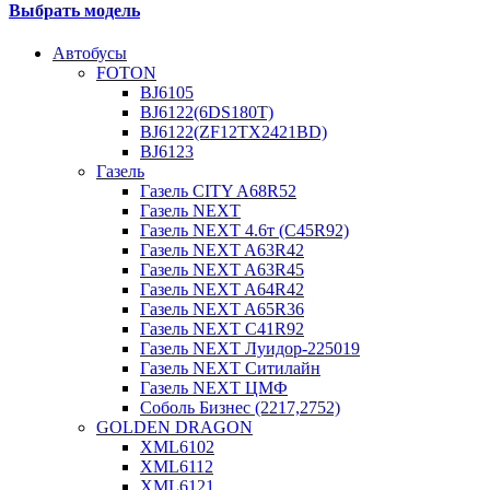
Выбрать модель
Автобусы
FOTON
BJ6105
BJ6122(6DS180T)
BJ6122(ZF12TX2421BD)
BJ6123
Газель
Газель CITY A68R52
Газель NEXT
Газель NEXT 4.6т (C45R92)
Газель NEXT A63R42
Газель NEXT A63R45
Газель NEXT A64R42
Газель NEXT A65R36
Газель NEXT C41R92
Газель NEXT Луидор-225019
Газель NEXT Ситилайн
Газель NEXT ЦМФ
Соболь Бизнес (2217,2752)
GOLDEN DRAGON
XML6102
XML6112
XML6121