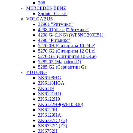
206
MERCEDES-BENZ
Sprinter Classic
VOLGABUS
32901 "Ритмикc"
4298.01(diesel)"Ритмикс"
4298.G4(LNG) (WP5NG200E51)
4298 "Ритмикс"
5270.0H (Ситиритм 10 DLe)
5270.G2 (Ситиритм 12 GLe)
5270.GH (Ситиритм 10 GLe)
5285.02 (Марафон D)
5285.G2 (Серпантин G)
YUTONG
ZK6108HG
ZK6118HGA
ZK6119
ZK6121HQ
ZK6122H9
ZK6122H9(WP10.336)
ZK6129H
ZK6129HA
ZK6737D (E2)
ZK6737D (E3)
ZK6752H