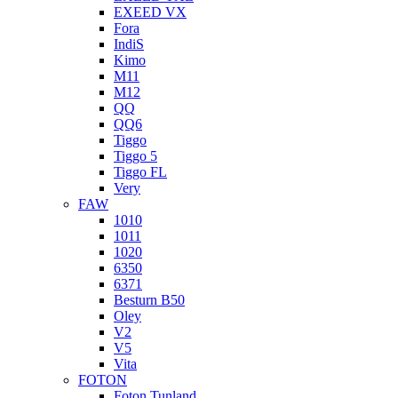
EXEED VX
Fora
IndiS
Kimo
M11
M12
QQ
QQ6
Tiggo
Tiggo 5
Tiggo FL
Very
FAW
1010
1011
1020
6350
6371
Besturn B50
Oley
V2
V5
Vita
FOTON
Foton Tunland