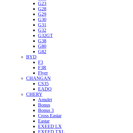
G23
G28
G29
G30
G31
G32
G32GT
G38
G80
G82
BYD
F3
F3R
Flyer
CHANGAN
CS35
EADO
CHERY
Amulet
Bonus
Bonus 3
Cross Eastar
Eastar
EXEED LX
EXEED TXL