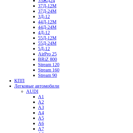
35ЖД24
37Д-12М
37Д-24М
3Д-12
44Д-12М
44Д-24М
4Д-12
55Д-12М
55Д-24М
5Д-12
AirPro 25
BRiZ 800
Stream 120
Stream 160
Stream 90
КПП
Легковые автомобили
AUDI
A1
A2
A3
A4
A5
A6
A7