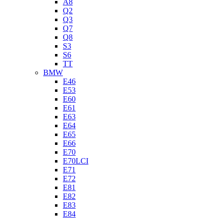
A8
Q2
Q3
Q7
Q8
S3
S6
TT
BMW
E46
E53
E60
E61
E63
E64
E65
E66
E70
E70LCI
E71
E72
E81
E82
E83
E84