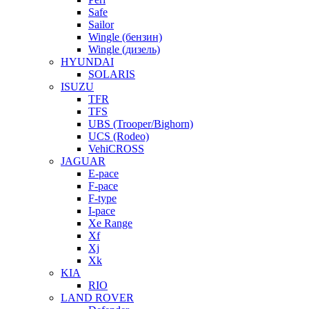
Safe
Sailor
Wingle (бензин)
Wingle (дизель)
HYUNDAI
SOLARIS
ISUZU
TFR
TFS
UBS (Trooper/Bighorn)
UCS (Rodeo)
VehiCROSS
JAGUAR
E-pace
F-pace
F-type
I-pace
Xe Range
Xf
Xj
Xk
KIA
RIO
LAND ROVER