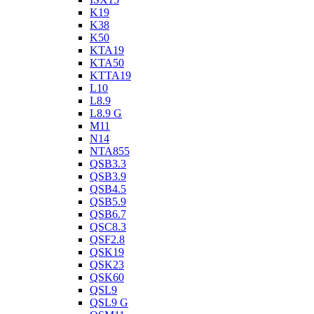
K19
K38
K50
KTA19
KTA50
KTTA19
L10
L8.9
L8.9 G
M11
N14
NTA855
QSB3.3
QSB3.9
QSB4.5
QSB5.9
QSB6.7
QSC8.3
QSF2.8
QSK19
QSK23
QSK60
QSL9
QSL9 G