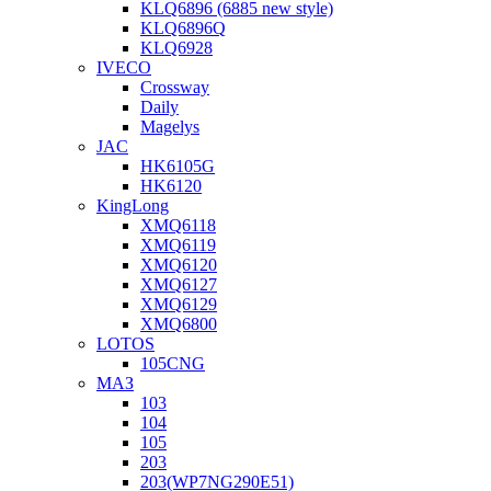
KLQ6896 (6885 new style)
KLQ6896Q
KLQ6928
IVECO
Crossway
Daily
Magelys
JAC
HK6105G
HK6120
KingLong
XMQ6118
XMQ6119
XMQ6120
XMQ6127
XMQ6129
XMQ6800
LOTOS
105CNG
МАЗ
103
104
105
203
203(WP7NG290E51)