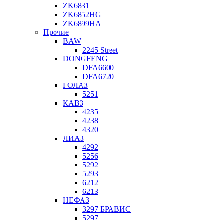
ZK6831
ZK6852HG
ZK6899HA
Прочие
BAW
2245 Street
DONGFENG
DFA6600
DFA6720
ГОЛАЗ
5251
КАВЗ
4235
4238
4320
ЛИАЗ
4292
5256
5292
5293
6212
6213
НЕФАЗ
3297 БРАВИС
5297