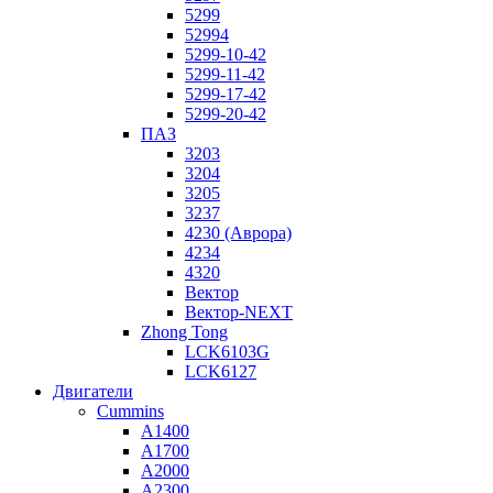
5299
52994
5299-10-42
5299-11-42
5299-17-42
5299-20-42
ПАЗ
3203
3204
3205
3237
4230 (Аврора)
4234
4320
Вектор
Вектор-NEXT
Zhong Tong
LCK6103G
LCK6127
Двигатели
Cummins
A1400
A1700
A2000
A2300