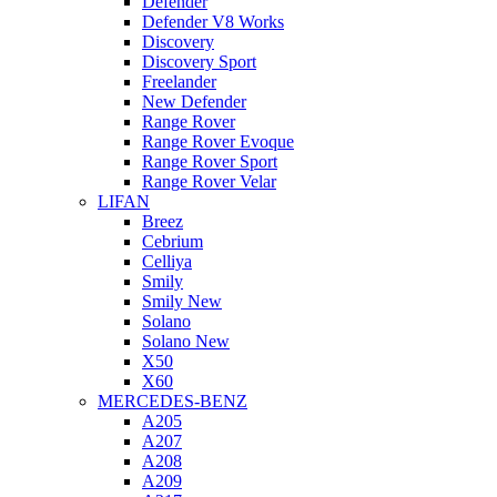
Defender
Defender V8 Works
Discovery
Discovery Sport
Freelander
New Defender
Range Rover
Range Rover Evoque
Range Rover Sport
Range Rover Velar
LIFAN
Breez
Cebrium
Celliya
Smily
Smily New
Solano
Solano New
X50
X60
MERCEDES-BENZ
A205
A207
A208
A209