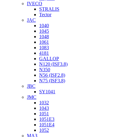
IVECO
STRALIS
Tector
JAC
1040
1045
1048
1061
1083
4181
GALLOP
N120 (ISF3.8)
N350
N56 (ISF2.8)
N75 (ISF3.8)
JBC
SY1041
JMC
1032
1043
1051
1051Е3
1051Е4
1052
МАЗ