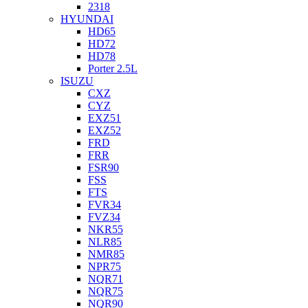
2318
HYUNDAI
HD65
HD72
HD78
Porter 2.5L
ISUZU
CXZ
CYZ
EXZ51
EXZ52
FRD
FRR
FSR90
FSS
FTS
FVR34
FVZ34
NKR55
NLR85
NMR85
NPR75
NQR71
NQR75
NQR90