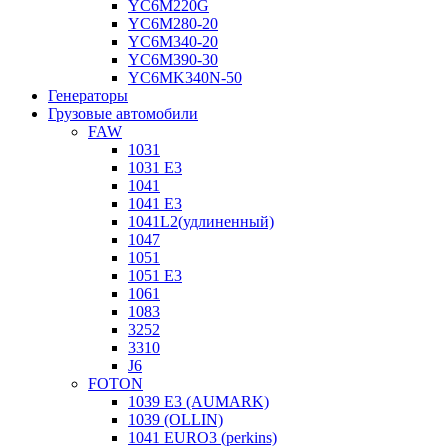
YC6M220G
YC6M280-20
YC6M340-20
YC6M390-30
YC6MK340N-50
Генераторы
Грузовые автомобили
FAW
1031
1031 E3
1041
1041 E3
1041L2(удлиненный)
1047
1051
1051 E3
1061
1083
3252
3310
J6
FOTON
1039 E3 (AUMARK)
1039 (OLLIN)
1041 EURO3 (perkins)