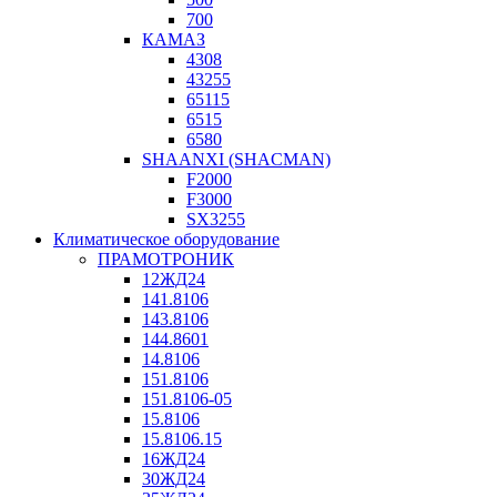
700
КАМАЗ
4308
43255
65115
6515
6580
SHAANXI (SHACMAN)
F2000
F3000
SX3255
Климатическое оборудование
ПРАМОТРОНИК
12ЖД24
141.8106
143.8106
144.8601
14.8106
151.8106
151.8106-05
15.8106
15.8106.15
16ЖД24
30ЖД24