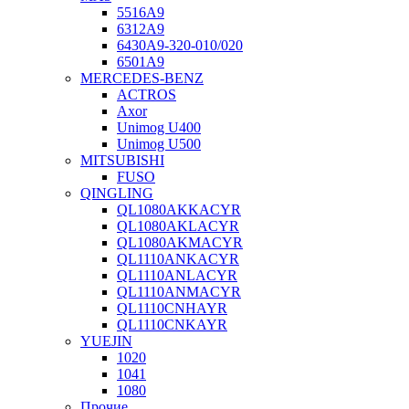
5516А9
6312А9
6430А9-320-010/020
6501А9
MERCEDES-BENZ
ACTROS
Axor
Unimog U400
Unimog U500
MITSUBISHI
FUSO
QINGLING
QL1080AKKACYR
QL1080AKLACYR
QL1080AKMACYR
QL1110ANKACYR
QL1110ANLACYR
QL1110ANMACYR
QL1110CNHAYR
QL1110CNKAYR
YUEJIN
1020
1041
1080
Прочие