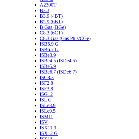
A2300T
B3.3
B3.9 (4BT)
B5.9 (6BT)
B Gas (BGe)
C8.3 (6CT)
C8.3 Gas (Gas Plus/CGe)
ISB5.9 G
ISB6.7 G
ISBe3.9
ISBe4.5 (ISDe4.5)
ISBe5.9
ISBe6.7 (ISDe6.7)
ISC8.3
ISF2.8
ISF3.8
ISG12
ISL G
ISLe8.9
ISLe9.5
ISM11
ISV
ISX11.9
ISX12 G
ISX15