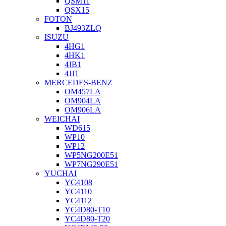
QSM11
QSX15
FOTON
BJ493ZLQ
ISUZU
4HG1
4HK1
4JB1
4JJ1
MERCEDES-BENZ
OM457LA
OM904LA
OM906LA
WEICHAI
WD615
WP10
WP12
WP5NG200E51
WP7NG290E51
YUCHAI
YC4108
YC4110
YC4112
YC4D80-T10
YC4D80-T20