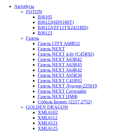
Автобусы
FOTON
BJ6105
BJ6122(6DS180T)
BJ6122(ZF12TX2421BD)
BJ6123
Газель
Газель CITY A68R52
Газель NEXT
Газель NEXT 4.6т (C45R92)
Газель NEXT A63R42
Газель NEXT A63R45
Газель NEXT A64R42
Газель NEXT A65R36
Газель NEXT C41R92
Газель NEXT Луидор-225019
Газель NEXT Ситилайн
Газель NEXT ЦМФ
Соболь Бизнес (2217,2752)
GOLDEN DRAGON
XML6102
XML6112
XML6121
XML6125