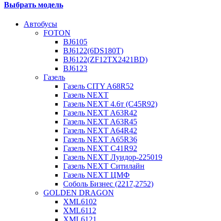
Выбрать модель
Автобусы
FOTON
BJ6105
BJ6122(6DS180T)
BJ6122(ZF12TX2421BD)
BJ6123
Газель
Газель CITY A68R52
Газель NEXT
Газель NEXT 4.6т (C45R92)
Газель NEXT A63R42
Газель NEXT A63R45
Газель NEXT A64R42
Газель NEXT A65R36
Газель NEXT C41R92
Газель NEXT Луидор-225019
Газель NEXT Ситилайн
Газель NEXT ЦМФ
Соболь Бизнес (2217,2752)
GOLDEN DRAGON
XML6102
XML6112
XML6121