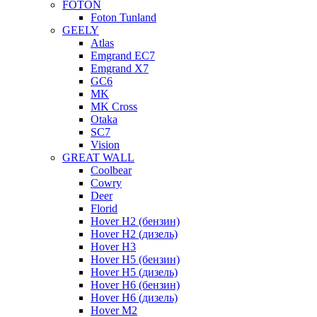
FOTON
Foton Tunland
GEELY
Atlas
Emgrand EC7
Emgrand X7
GC6
MK
MK Cross
Otaka
SC7
Vision
GREAT WALL
Coolbear
Cowry
Deer
Florid
Hover H2 (бензин)
Hover H2 (дизель)
Hover H3
Hover H5 (бензин)
Hover H5 (дизель)
Hover H6 (бензин)
Hover H6 (дизель)
Hover M2