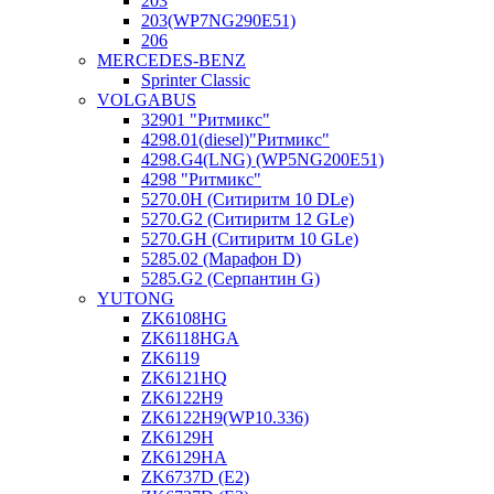
203
203(WP7NG290E51)
206
MERCEDES-BENZ
Sprinter Classic
VOLGABUS
32901 "Ритмикc"
4298.01(diesel)"Ритмикс"
4298.G4(LNG) (WP5NG200E51)
4298 "Ритмикс"
5270.0H (Ситиритм 10 DLe)
5270.G2 (Ситиритм 12 GLe)
5270.GH (Ситиритм 10 GLe)
5285.02 (Марафон D)
5285.G2 (Серпантин G)
YUTONG
ZK6108HG
ZK6118HGA
ZK6119
ZK6121HQ
ZK6122H9
ZK6122H9(WP10.336)
ZK6129H
ZK6129HA
ZK6737D (E2)