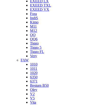
EXEED LX
EXEED TXL
EXEED VX
Fora
IndiS
Kimo
M11
M12
QQ
QQ6
Tiggo
Tiggo 5
Tiggo FL
Very
FAW
1010
1011
1020
6350
6371
Besturn B50
Oley
V2
V5
Vita