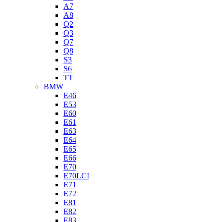
A7
A8
Q2
Q3
Q7
Q8
S3
S6
TT
BMW
E46
E53
E60
E61
E63
E64
E65
E66
E70
E70LCI
E71
E72
E81
E82
E83