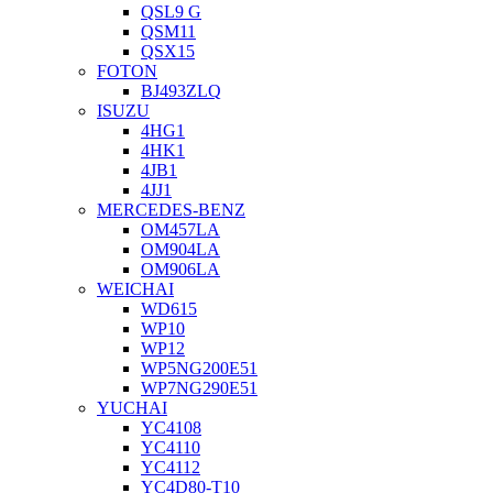
QSL9 G
QSM11
QSX15
FOTON
BJ493ZLQ
ISUZU
4HG1
4HK1
4JB1
4JJ1
MERCEDES-BENZ
OM457LA
OM904LA
OM906LA
WEICHAI
WD615
WP10
WP12
WP5NG200E51
WP7NG290E51
YUCHAI
YC4108
YC4110
YC4112
YC4D80-T10