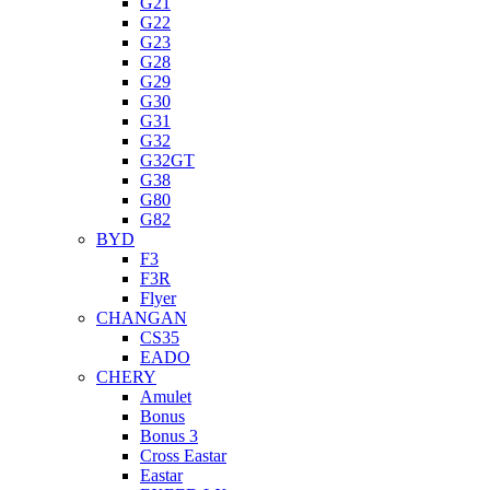
G21
G22
G23
G28
G29
G30
G31
G32
G32GT
G38
G80
G82
BYD
F3
F3R
Flyer
CHANGAN
CS35
EADO
CHERY
Amulet
Bonus
Bonus 3
Cross Eastar
Eastar