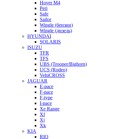
Hover M4
Peri
Safe
Sailor
Wingle (бензин)
Wingle (дизель)
HYUNDAI
SOLARIS
ISUZU
TFR
TFS
UBS (Trooper/Bighorn)
UCS (Rodeo)
VehiCROSS
JAGUAR
E-pace
F-pace
F-type
I-pace
Xe Range
Xf
Xj
Xk
KIA
RIO