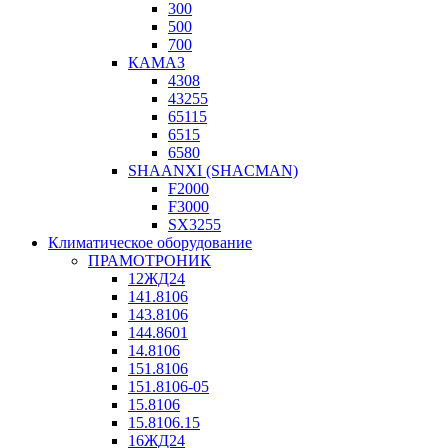
300
500
700
КАМАЗ
4308
43255
65115
6515
6580
SHAANXI (SHACMAN)
F2000
F3000
SX3255
Климатическое оборудование
ПРАМОТРОНИК
12ЖД24
141.8106
143.8106
144.8601
14.8106
151.8106
151.8106-05
15.8106
15.8106.15
16ЖД24