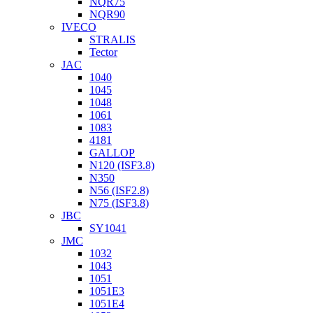
NQR75
NQR90
IVECO
STRALIS
Tector
JAC
1040
1045
1048
1061
1083
4181
GALLOP
N120 (ISF3.8)
N350
N56 (ISF2.8)
N75 (ISF3.8)
JBC
SY1041
JMC
1032
1043
1051
1051Е3
1051Е4