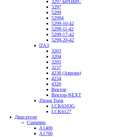
3297 БРАВИС
5297
5299
52994
5299-10-42
5299-11-42
5299-17-42
5299-20-42
ПАЗ
3203
3204
3205
3237
4230 (Аврора)
4234
4320
Вектор
Вектор-NEXT
Zhong Tong
LCK6103G
LCK6127
Двигатели
Cummins
A1400
A1700