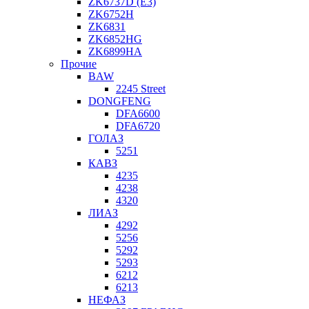
ZK6737D (E3)
ZK6752H
ZK6831
ZK6852HG
ZK6899HA
Прочие
BAW
2245 Street
DONGFENG
DFA6600
DFA6720
ГОЛАЗ
5251
КАВЗ
4235
4238
4320
ЛИАЗ
4292
5256
5292
5293
6212
6213
НЕФАЗ