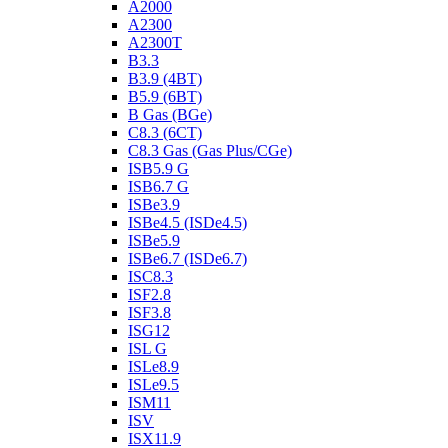
A2000
A2300
A2300T
B3.3
B3.9 (4BT)
B5.9 (6BT)
B Gas (BGe)
C8.3 (6CT)
C8.3 Gas (Gas Plus/CGe)
ISB5.9 G
ISB6.7 G
ISBe3.9
ISBe4.5 (ISDe4.5)
ISBe5.9
ISBe6.7 (ISDe6.7)
ISC8.3
ISF2.8
ISF3.8
ISG12
ISL G
ISLe8.9
ISLe9.5
ISM11
ISV
ISX11.9