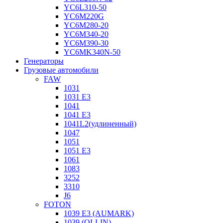
YC6L310-50
YC6M220G
YC6M280-20
YC6M340-20
YC6M390-30
YC6MK340N-50
Генераторы
Грузовые автомобили
FAW
1031
1031 E3
1041
1041 E3
1041L2(удлиненный)
1047
1051
1051 E3
1061
1083
3252
3310
J6
FOTON
1039 E3 (AUMARK)
1039 (OLLIN)