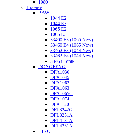
1080
Прочие
BAW
1044 E2
1044 E3
1065 E2
1065 E3
33460 E3 (1065 New)
33460 E4 (1065 New)
33462 E3 (1044 New)
33462 E4 (1044 New)
33463 Tonik
DONGFENG
DFA1030
DFA1045
DFA1062
DFA1063
DFA1065C
DFA1074
DFA1120
DFL3242G
DFL3251A
DFL4181A
DFL4251A
HINO