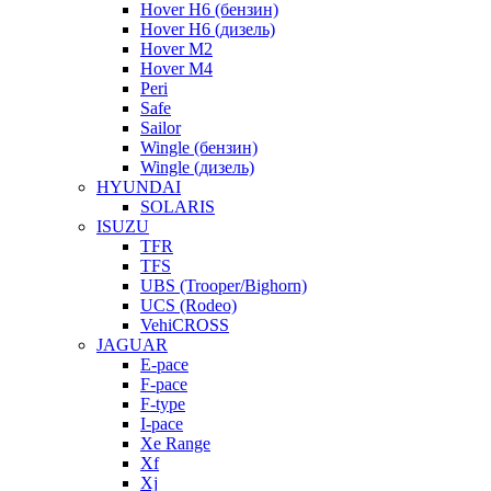
Hover H6 (бензин)
Hover H6 (дизель)
Hover M2
Hover M4
Peri
Safe
Sailor
Wingle (бензин)
Wingle (дизель)
HYUNDAI
SOLARIS
ISUZU
TFR
TFS
UBS (Trooper/Bighorn)
UCS (Rodeo)
VehiCROSS
JAGUAR
E-pace
F-pace
F-type
I-pace
Xe Range
Xf
Xj