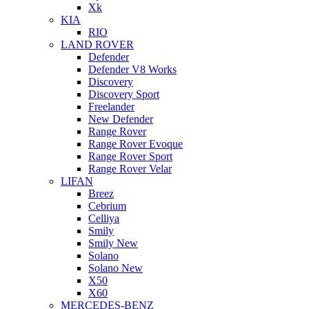
Xk
KIA
RIO
LAND ROVER
Defender
Defender V8 Works
Discovery
Discovery Sport
Freelander
New Defender
Range Rover
Range Rover Evoque
Range Rover Sport
Range Rover Velar
LIFAN
Breez
Cebrium
Celliya
Smily
Smily New
Solano
Solano New
X50
X60
MERCEDES-BENZ