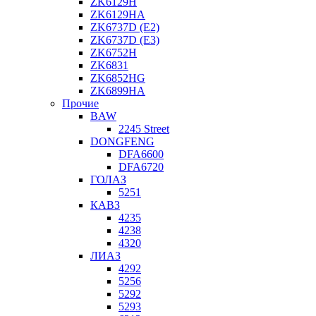
ZK6129H
ZK6129HA
ZK6737D (E2)
ZK6737D (E3)
ZK6752H
ZK6831
ZK6852HG
ZK6899HA
Прочие
BAW
2245 Street
DONGFENG
DFA6600
DFA6720
ГОЛАЗ
5251
КАВЗ
4235
4238
4320
ЛИАЗ
4292
5256
5292
5293