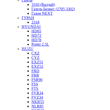
Газель
3310 (Валдай)
Газель Бизнес (2705,3302)
Газон NEXT
ГУРАН
2318
HYUNDAI
HD65
HD72
HD78
Porter 2.5L
ISUZU
CXZ
CYZ
EXZ51
EXZ52
FRD
FRR
FSR90
FSS
FTS
FVR34
FVZ34
NKR55
NLR85