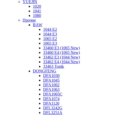
YUEJIN
1020
1041
1080
Прочие
BAW
1044 E2
1044 E3
1065 E2
1065 E3
33460 E3 (1065 New)
33460 E4 (1065 New)
33462 E3 (1044 New)
33462 E4 (1044 New)
33463 Tonik
DONGFENG
DFA1030
DFA1045
DFA1062
DFA1063
DFA1065C
DFA1074
DFA1120
DFL3242G
DFL3251A