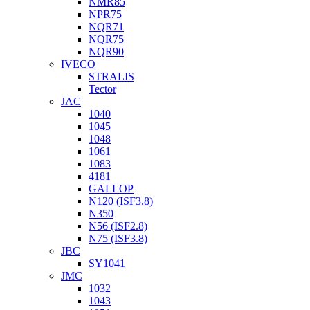
NMR85
NPR75
NQR71
NQR75
NQR90
IVECO
STRALIS
Tector
JAC
1040
1045
1048
1061
1083
4181
GALLOP
N120 (ISF3.8)
N350
N56 (ISF2.8)
N75 (ISF3.8)
JBC
SY1041
JMC
1032
1043