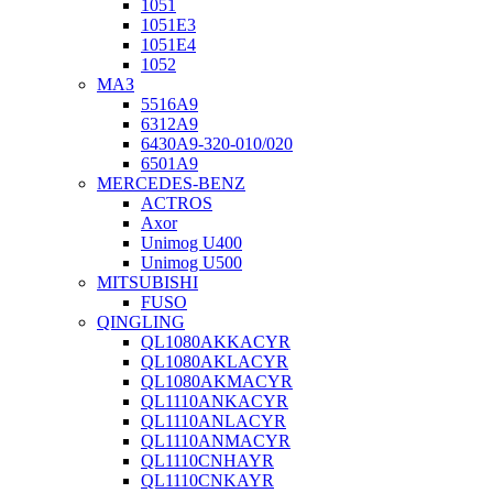
1051
1051Е3
1051Е4
1052
МАЗ
5516А9
6312А9
6430А9-320-010/020
6501А9
MERCEDES-BENZ
ACTROS
Axor
Unimog U400
Unimog U500
MITSUBISHI
FUSO
QINGLING
QL1080AKKACYR
QL1080AKLACYR
QL1080AKMACYR
QL1110ANKACYR
QL1110ANLACYR
QL1110ANMACYR
QL1110CNHAYR
QL1110CNKAYR