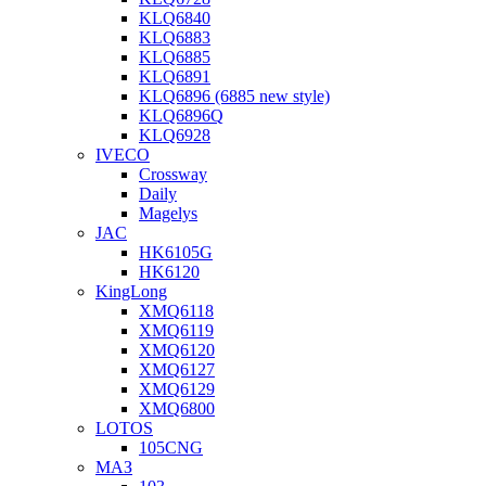
KLQ6840
KLQ6883
KLQ6885
KLQ6891
KLQ6896 (6885 new style)
KLQ6896Q
KLQ6928
IVECO
Crossway
Daily
Magelys
JAC
HK6105G
HK6120
KingLong
XMQ6118
XMQ6119
XMQ6120
XMQ6127
XMQ6129
XMQ6800
LOTOS
105CNG
МАЗ