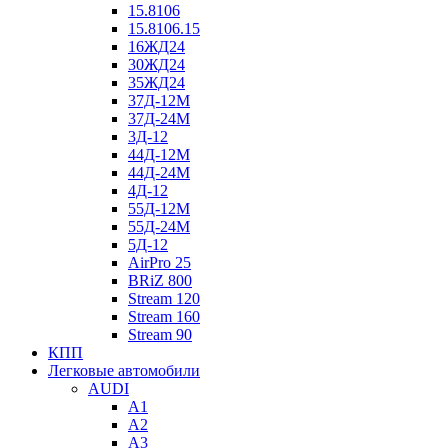
15.8106
15.8106.15
16ЖД24
30ЖД24
35ЖД24
37Д-12М
37Д-24М
3Д-12
44Д-12М
44Д-24М
4Д-12
55Д-12М
55Д-24М
5Д-12
AirPro 25
BRiZ 800
Stream 120
Stream 160
Stream 90
КПП
Легковые автомобили
AUDI
A1
A2
A3