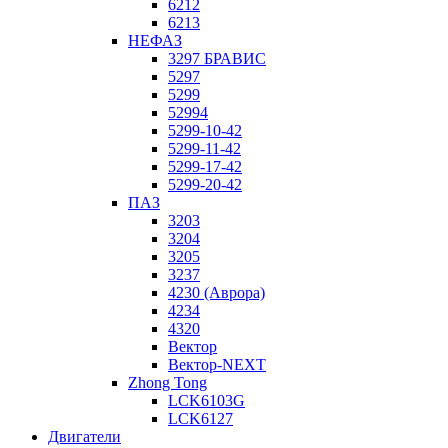
6212
6213
НЕФАЗ
3297 БРАВИС
5297
5299
52994
5299-10-42
5299-11-42
5299-17-42
5299-20-42
ПАЗ
3203
3204
3205
3237
4230 (Аврора)
4234
4320
Вектор
Вектор-NEXT
Zhong Tong
LCK6103G
LCK6127
Двигатели