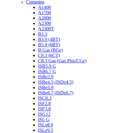
Cummins
A1400
A1700
A2000
A2300
A2300T
B3.3
B3.9 (4BT)
B5.9 (6BT)
B Gas (BGe)
C8.3 (6CT)
C8.3 Gas (Gas Plus/CGe)
ISB5.9 G
ISB6.7 G
ISBe3.9
ISBe4.5 (ISDe4.5)
ISBe5.9
ISBe6.7 (ISDe6.7)
ISC8.3
ISF2.8
ISF3.8
ISG12
ISL G
ISLe8.9
ISLe9.5