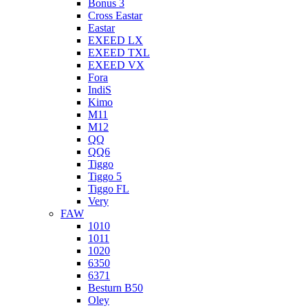
Bonus 3
Cross Eastar
Eastar
EXEED LX
EXEED TXL
EXEED VX
Fora
IndiS
Kimo
M11
M12
QQ
QQ6
Tiggo
Tiggo 5
Tiggo FL
Very
FAW
1010
1011
1020
6350
6371
Besturn B50
Oley