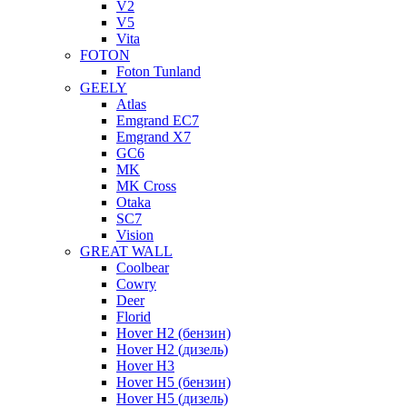
V2
V5
Vita
FOTON
Foton Tunland
GEELY
Atlas
Emgrand EC7
Emgrand X7
GC6
MK
MK Cross
Otaka
SC7
Vision
GREAT WALL
Coolbear
Cowry
Deer
Florid
Hover H2 (бензин)
Hover H2 (дизель)
Hover H3
Hover H5 (бензин)
Hover H5 (дизель)