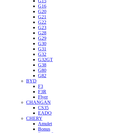
G15
G16
G20
G21
G22
G23
G28
G29
G30
G31
G32
G32GT
G38
G80
G82
BYD
F3
F3R
Flyer
CHANGAN
CS35
EADO
CHERY
Amulet
Bonus