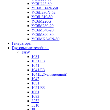
YC6J245-30
YC6K1342N-50
YC6L280N-52
YC6L310-50
YC6M220G
YC6M280-20
YC6M340-20
YC6M390-30
YC6MK340N-50
Генераторы
Грузовые автомобили
FAW
1031
1031 E3
1041
1041 E3
1041L2(удлиненный)
1047
1051
1051 E3
1061
1083
3252
3310
J6