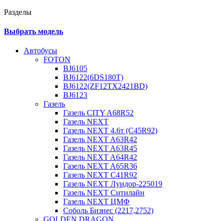
Разделы
Выбрать модель
Автобусы
FOTON
BJ6105
BJ6122(6DS180T)
BJ6122(ZF12TX2421BD)
BJ6123
Газель
Газель CITY A68R52
Газель NEXT
Газель NEXT 4.6т (C45R92)
Газель NEXT A63R42
Газель NEXT A63R45
Газель NEXT A64R42
Газель NEXT A65R36
Газель NEXT C41R92
Газель NEXT Луидор-225019
Газель NEXT Ситилайн
Газель NEXT ЦМФ
Соболь Бизнес (2217,2752)
GOLDEN DRAGON