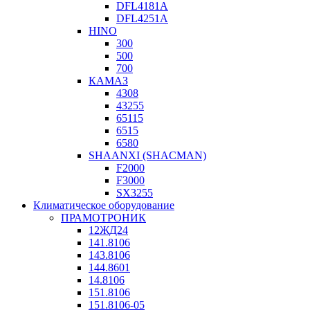
DFL4181A
DFL4251A
HINO
300
500
700
КАМАЗ
4308
43255
65115
6515
6580
SHAANXI (SHACMAN)
F2000
F3000
SX3255
Климатическое оборудование
ПРАМОТРОНИК
12ЖД24
141.8106
143.8106
144.8601
14.8106
151.8106
151.8106-05