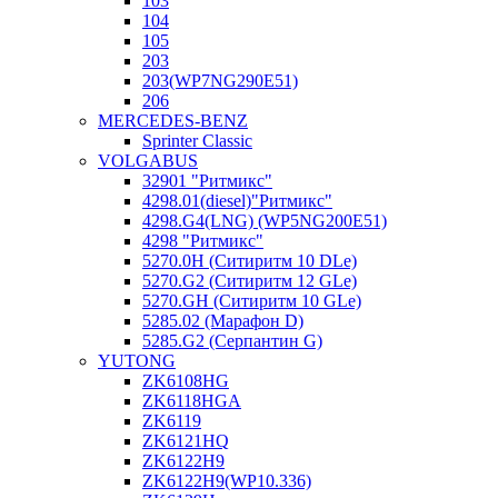
103
104
105
203
203(WP7NG290E51)
206
MERCEDES-BENZ
Sprinter Classic
VOLGABUS
32901 "Ритмикc"
4298.01(diesel)"Ритмикс"
4298.G4(LNG) (WP5NG200E51)
4298 "Ритмикс"
5270.0H (Ситиритм 10 DLe)
5270.G2 (Ситиритм 12 GLe)
5270.GH (Ситиритм 10 GLe)
5285.02 (Марафон D)
5285.G2 (Серпантин G)
YUTONG
ZK6108HG
ZK6118HGA
ZK6119
ZK6121HQ
ZK6122H9
ZK6122H9(WP10.336)