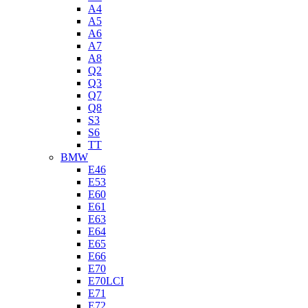
A4
A5
A6
A7
A8
Q2
Q3
Q7
Q8
S3
S6
TT
BMW
E46
E53
E60
E61
E63
E64
E65
E66
E70
E70LCI
E71
E72