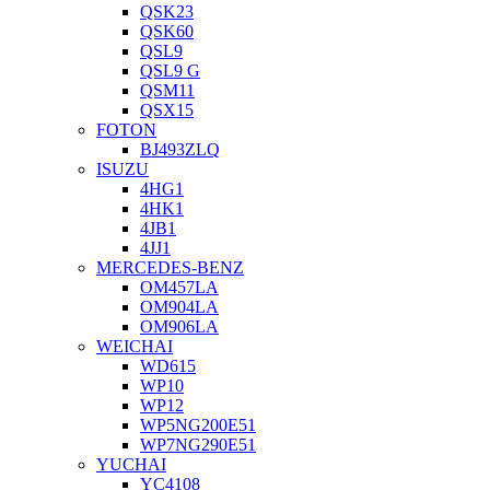
QSK23
QSK60
QSL9
QSL9 G
QSM11
QSX15
FOTON
BJ493ZLQ
ISUZU
4HG1
4HK1
4JB1
4JJ1
MERCEDES-BENZ
OM457LA
OM904LA
OM906LA
WEICHAI
WD615
WP10
WP12
WP5NG200E51
WP7NG290E51
YUCHAI
YC4108