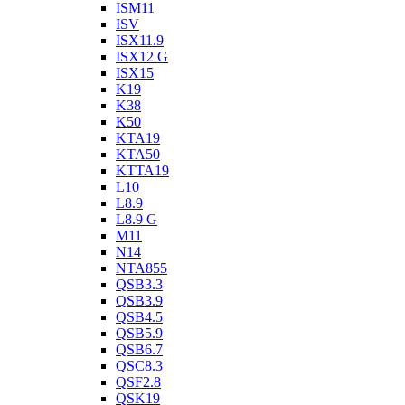
ISM11
ISV
ISX11.9
ISX12 G
ISX15
K19
K38
K50
KTA19
KTA50
KTTA19
L10
L8.9
L8.9 G
M11
N14
NTA855
QSB3.3
QSB3.9
QSB4.5
QSB5.9
QSB6.7
QSC8.3
QSF2.8
QSK19