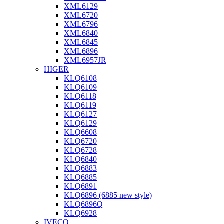
XML6129
XML6720
XML6796
XML6840
XML6845
XML6896
XML6957JR
HIGER
KLQ6108
KLQ6109
KLQ6118
KLQ6119
KLQ6127
KLQ6129
KLQ6608
KLQ6720
KLQ6728
KLQ6840
KLQ6883
KLQ6885
KLQ6891
KLQ6896 (6885 new style)
KLQ6896Q
KLQ6928
IVECO