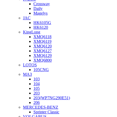
Crossway
Daily
Magelys
JAC
HK6105G
HK6120
KingLong
XMQ6118
XMQ6119
XMQ6120
XMQ6127
XMQ6129
XMQ6800
LOTOS
105CNG
МАЗ
103
104
105
203
203(WP7NG290E51)
206
MERCEDES-BENZ
Sprinter Classic
VOLGABUS