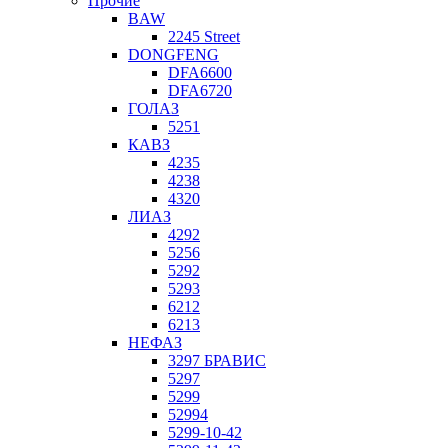
Прочие
BAW
2245 Street
DONGFENG
DFA6600
DFA6720
ГОЛАЗ
5251
КАВЗ
4235
4238
4320
ЛИАЗ
4292
5256
5292
5293
6212
6213
НЕФАЗ
3297 БРАВИС
5297
5299
52994
5299-10-42