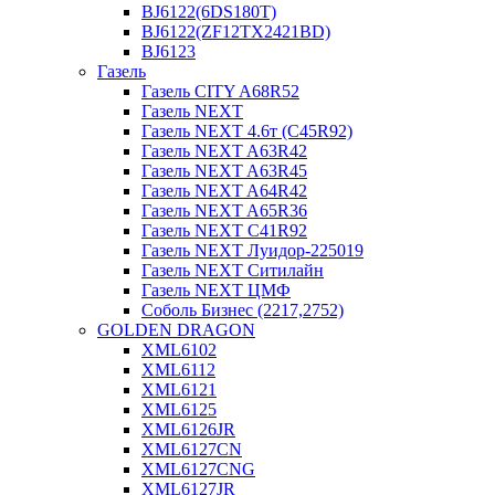
BJ6122(6DS180T)
BJ6122(ZF12TX2421BD)
BJ6123
Газель
Газель CITY A68R52
Газель NEXT
Газель NEXT 4.6т (C45R92)
Газель NEXT A63R42
Газель NEXT A63R45
Газель NEXT A64R42
Газель NEXT A65R36
Газель NEXT C41R92
Газель NEXT Луидор-225019
Газель NEXT Ситилайн
Газель NEXT ЦМФ
Соболь Бизнес (2217,2752)
GOLDEN DRAGON
XML6102
XML6112
XML6121
XML6125
XML6126JR
XML6127CN
XML6127CNG
XML6127JR