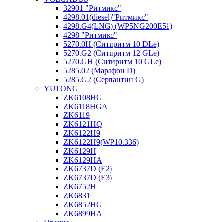
32901 "Ритмикc"
4298.01(diesel)"Ритмикс"
4298.G4(LNG) (WP5NG200E51)
4298 "Ритмикс"
5270.0H (Ситиритм 10 DLe)
5270.G2 (Ситиритм 12 GLe)
5270.GH (Ситиритм 10 GLe)
5285.02 (Марафон D)
5285.G2 (Серпантин G)
YUTONG
ZK6108HG
ZK6118HGA
ZK6119
ZK6121HQ
ZK6122H9
ZK6122H9(WP10.336)
ZK6129H
ZK6129HA
ZK6737D (E2)
ZK6737D (E3)
ZK6752H
ZK6831
ZK6852HG
ZK6899HA