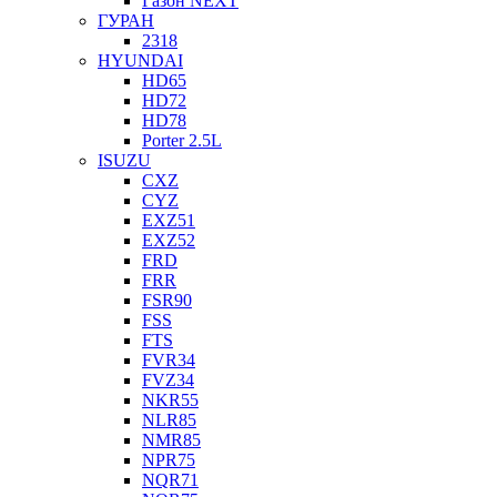
Газон NEXT
ГУРАН
2318
HYUNDAI
HD65
HD72
HD78
Porter 2.5L
ISUZU
CXZ
CYZ
EXZ51
EXZ52
FRD
FRR
FSR90
FSS
FTS
FVR34
FVZ34
NKR55
NLR85
NMR85
NPR75
NQR71