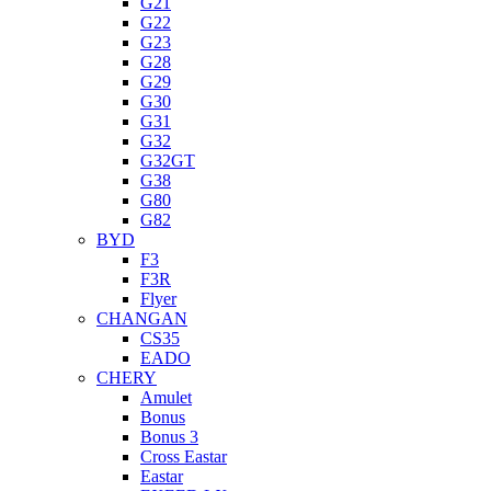
G21
G22
G23
G28
G29
G30
G31
G32
G32GT
G38
G80
G82
BYD
F3
F3R
Flyer
CHANGAN
CS35
EADO
CHERY
Amulet
Bonus
Bonus 3
Cross Eastar
Eastar