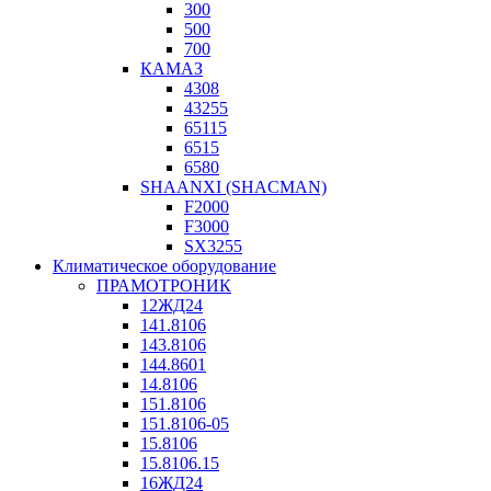
300
500
700
КАМАЗ
4308
43255
65115
6515
6580
SHAANXI (SHACMAN)
F2000
F3000
SX3255
Климатическое оборудование
ПРАМОТРОНИК
12ЖД24
141.8106
143.8106
144.8601
14.8106
151.8106
151.8106-05
15.8106
15.8106.15
16ЖД24