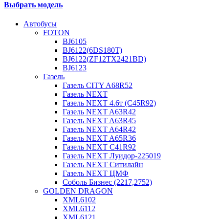
Выбрать модель
Автобусы
FOTON
BJ6105
BJ6122(6DS180T)
BJ6122(ZF12TX2421BD)
BJ6123
Газель
Газель CITY A68R52
Газель NEXT
Газель NEXT 4.6т (C45R92)
Газель NEXT A63R42
Газель NEXT A63R45
Газель NEXT A64R42
Газель NEXT A65R36
Газель NEXT C41R92
Газель NEXT Луидор-225019
Газель NEXT Ситилайн
Газель NEXT ЦМФ
Соболь Бизнес (2217,2752)
GOLDEN DRAGON
XML6102
XML6112
XML6121