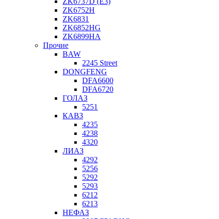
ZK6737D (E3)
ZK6752H
ZK6831
ZK6852HG
ZK6899HA
Прочие
BAW
2245 Street
DONGFENG
DFA6600
DFA6720
ГОЛАЗ
5251
КАВЗ
4235
4238
4320
ЛИАЗ
4292
5256
5292
5293
6212
6213
НЕФАЗ