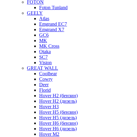
FOTON
Foton Tunland
GEELY
Atlas
Emgrand EC7
Emgrand X7
GC6
MK
MK Cross
Otaka
SC7
Vision
GREAT WALL
Coolbear
Cowry
Deer
Florid
Hover H2 (бензин)
Hover H2 (дизель)
Hover H3
Hover H5 (бензин)
Hover H5 (дизель)
Hover H6 (бензин)
Hover H6 (дизель)
Hover M2