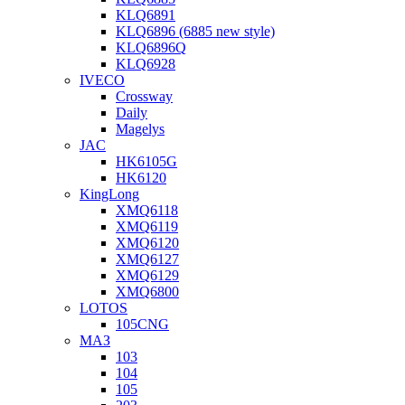
KLQ6891
KLQ6896 (6885 new style)
KLQ6896Q
KLQ6928
IVECO
Crossway
Daily
Magelys
JAC
HK6105G
HK6120
KingLong
XMQ6118
XMQ6119
XMQ6120
XMQ6127
XMQ6129
XMQ6800
LOTOS
105CNG
МАЗ
103
104
105