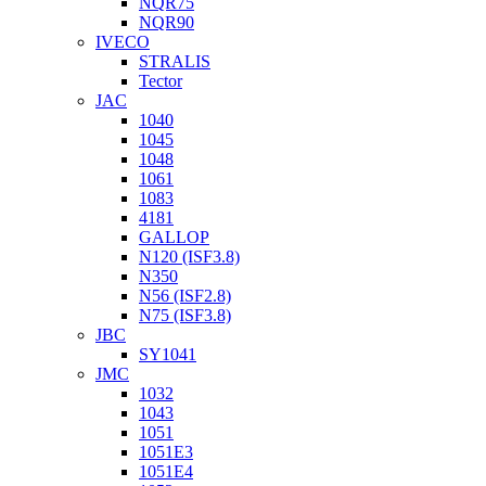
NQR75
NQR90
IVECO
STRALIS
Tector
JAC
1040
1045
1048
1061
1083
4181
GALLOP
N120 (ISF3.8)
N350
N56 (ISF2.8)
N75 (ISF3.8)
JBC
SY1041
JMC
1032
1043
1051
1051Е3
1051Е4