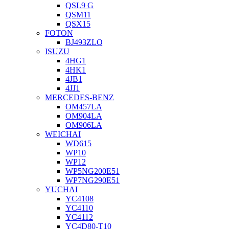
QSL9 G
QSM11
QSX15
FOTON
BJ493ZLQ
ISUZU
4HG1
4HK1
4JB1
4JJ1
MERCEDES-BENZ
OM457LA
OM904LA
OM906LA
WEICHAI
WD615
WP10
WP12
WP5NG200E51
WP7NG290E51
YUCHAI
YC4108
YC4110
YC4112
YC4D80-T10