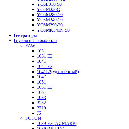
YC6L310-50
YC6M220G
YC6M280-20
YC6M340-20
YC6M390-30
YC6MK340N-50
Генераторы
Грузовые автомобили
FAW
1031
1031 E3
1041
1041 E3
1041L2(удлиненный)
1047
1051
1051 E3
1061
1083
3252
3310
J6
FOTON
1039 E3 (AUMARK)
1039 (OLLIN)