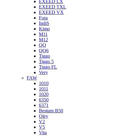
EXEED LX
EXEED TXL
EXEED VX
Fora
IndiS
Kimo
M11
M12
QQ
QQ6
Tiggo
Tiggo 5
Tiggo FL
Very
FAW
1010
1011
1020
6350
6371
Besturn B50
Oley
V2
V5
Vita