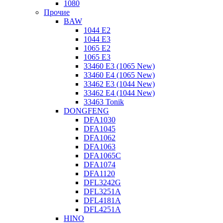
1080
Прочие
BAW
1044 E2
1044 E3
1065 E2
1065 E3
33460 E3 (1065 New)
33460 E4 (1065 New)
33462 E3 (1044 New)
33462 E4 (1044 New)
33463 Tonik
DONGFENG
DFA1030
DFA1045
DFA1062
DFA1063
DFA1065C
DFA1074
DFA1120
DFL3242G
DFL3251A
DFL4181A
DFL4251A
HINO