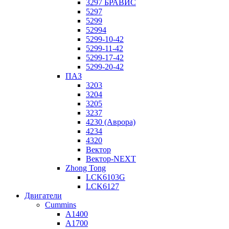
3297 БРАВИС
5297
5299
52994
5299-10-42
5299-11-42
5299-17-42
5299-20-42
ПАЗ
3203
3204
3205
3237
4230 (Аврора)
4234
4320
Вектор
Вектор-NEXT
Zhong Tong
LCK6103G
LCK6127
Двигатели
Cummins
A1400
A1700