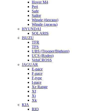
Hover M4
Peri
Safe
Sailor
Wingle (бензин)
Wingle (дизель)
HYUNDAI
SOLARIS
ISUZU
TFR
TFS
UBS (Trooper/Bighorn)
UCS (Rodeo)
VehiCROSS
JAGUAR
E-pace
F-pace
F-type
I-pace
Xe Range
Xf
Xj
Xk
KIA
RIO