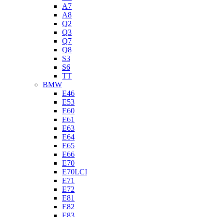
A7
A8
Q2
Q3
Q7
Q8
S3
S6
TT
BMW
E46
E53
E60
E61
E63
E64
E65
E66
E70
E70LCI
E71
E72
E81
E82
E83