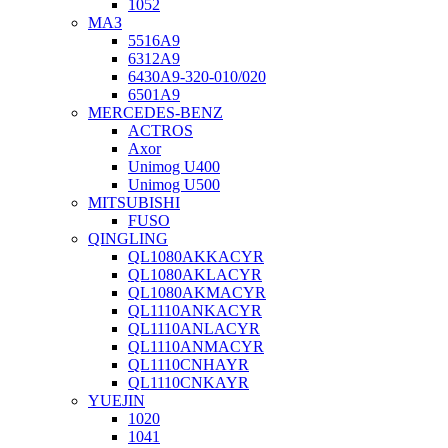
1052
МАЗ
5516А9
6312А9
6430А9-320-010/020
6501А9
MERCEDES-BENZ
ACTROS
Axor
Unimog U400
Unimog U500
MITSUBISHI
FUSO
QINGLING
QL1080AKKACYR
QL1080AKLACYR
QL1080AKMACYR
QL1110ANKACYR
QL1110ANLACYR
QL1110ANMACYR
QL1110CNHAYR
QL1110CNKAYR
YUEJIN
1020
1041