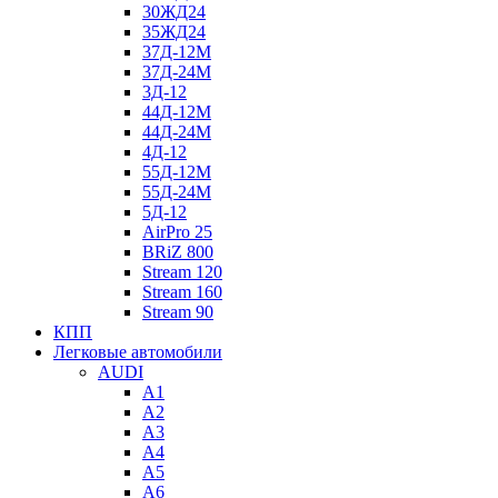
30ЖД24
35ЖД24
37Д-12М
37Д-24М
3Д-12
44Д-12М
44Д-24М
4Д-12
55Д-12М
55Д-24М
5Д-12
AirPro 25
BRiZ 800
Stream 120
Stream 160
Stream 90
КПП
Легковые автомобили
AUDI
A1
A2
A3
A4
A5
A6