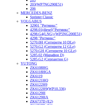
203
203(WP7NG290E51)
206
MERCEDES-BENZ
Sprinter Classic
VOLGABUS
32901 "Ритмикc"
4298.01(diesel)"Ритмикс"
4298.G4(LNG) (WP5NG200E51)
4298 "Ритмикс"
5270.0H (Ситиритм 10 DLe)
5270.G2 (Ситиритм 12 GLe)
5270.GH (Ситиритм 10 GLe)
5285.02 (Марафон D)
5285.G2 (Серпантин G)
YUTONG
ZK6108HG
ZK6118HGA
ZK6119
ZK6121HQ
ZK6122H9
ZK6122H9(WP10.336)
ZK6129H
ZK6129HA
ZK6737D (E2)