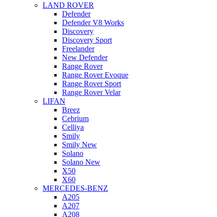
LAND ROVER
Defender
Defender V8 Works
Discovery
Discovery Sport
Freelander
New Defender
Range Rover
Range Rover Evoque
Range Rover Sport
Range Rover Velar
LIFAN
Breez
Cebrium
Celliya
Smily
Smily New
Solano
Solano New
X50
X60
MERCEDES-BENZ
A205
A207
A208