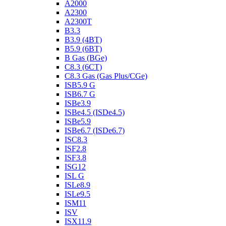
A2000
A2300
A2300T
B3.3
B3.9 (4BT)
B5.9 (6BT)
B Gas (BGe)
C8.3 (6CT)
C8.3 Gas (Gas Plus/CGe)
ISB5.9 G
ISB6.7 G
ISBe3.9
ISBe4.5 (ISDe4.5)
ISBe5.9
ISBe6.7 (ISDe6.7)
ISC8.3
ISF2.8
ISF3.8
ISG12
ISL G
ISLe8.9
ISLe9.5
ISM11
ISV
ISX11.9