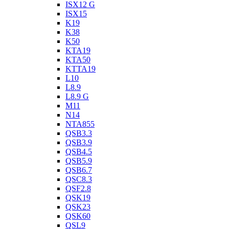
ISX12 G
ISX15
K19
K38
K50
KTA19
KTA50
KTTA19
L10
L8.9
L8.9 G
M11
N14
NTA855
QSB3.3
QSB3.9
QSB4.5
QSB5.9
QSB6.7
QSC8.3
QSF2.8
QSK19
QSK23
QSK60
QSL9