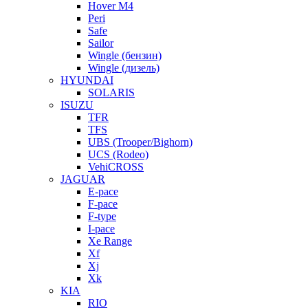
Hover M4
Peri
Safe
Sailor
Wingle (бензин)
Wingle (дизель)
HYUNDAI
SOLARIS
ISUZU
TFR
TFS
UBS (Trooper/Bighorn)
UCS (Rodeo)
VehiCROSS
JAGUAR
E-pace
F-pace
F-type
I-pace
Xe Range
Xf
Xj
Xk
KIA
RIO