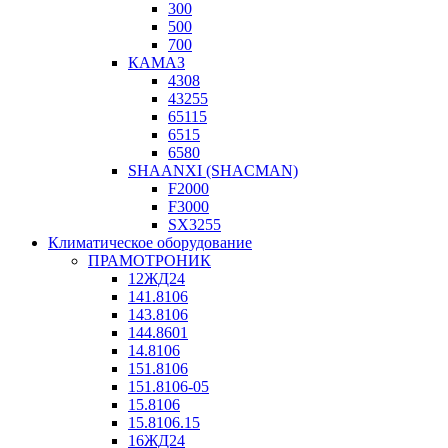
300
500
700
КАМАЗ
4308
43255
65115
6515
6580
SHAANXI (SHACMAN)
F2000
F3000
SX3255
Климатическое оборудование
ПРАМОТРОНИК
12ЖД24
141.8106
143.8106
144.8601
14.8106
151.8106
151.8106-05
15.8106
15.8106.15
16ЖД24