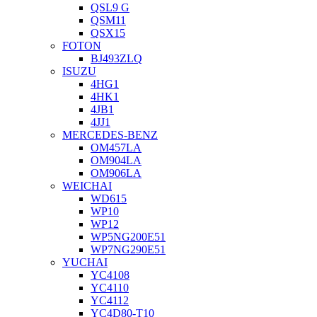
QSL9 G
QSM11
QSX15
FOTON
BJ493ZLQ
ISUZU
4HG1
4HK1
4JB1
4JJ1
MERCEDES-BENZ
OM457LA
OM904LA
OM906LA
WEICHAI
WD615
WP10
WP12
WP5NG200E51
WP7NG290E51
YUCHAI
YC4108
YC4110
YC4112
YC4D80-T10