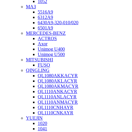
1052
МАЗ
5516А9
6312А9
6430А9-320-010/020
6501А9
MERCEDES-BENZ
ACTROS
Axor
Unimog U400
Unimog U500
MITSUBISHI
FUSO
QINGLING
QL1080AKKACYR
QL1080AKLACYR
QL1080AKMACYR
QL1110ANKACYR
QL1110ANLACYR
QL1110ANMACYR
QL1110CNHAYR
QL1110CNKAYR
YUEJIN
1020
1041