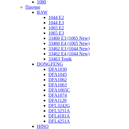
1080
Прочие
BAW
1044 E2
1044 E3
1065 E2
1065 E3
33460 E3 (1065 New)
33460 E4 (1065 New)
33462 E3 (1044 New)
33462 E4 (1044 New)
33463 Tonik
DONGFENG
DFA1030
DFA1045
DFA1062
DFA1063
DFA1065C
DFA1074
DFA1120
DFL3242G
DFL3251A
DFL4181A
DFL4251A
HINO