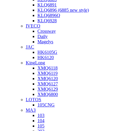
KLQ6891
KLQ6896 (6885 new style)
KLQ6896Q
KLQ6928
IVECO
Crossway
Daily
Magelys
JAC
HK6105G
HK6120
KingLong
XMQ6118
XMQ6119
XMQ6120
XMQ6127
XMQ6129
XMQ6800
LOTOS
105CNG
МАЗ
103
104
105