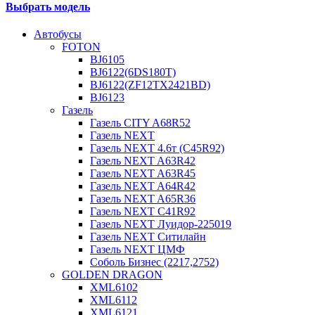
Выбрать модель
Автобусы
FOTON
BJ6105
BJ6122(6DS180T)
BJ6122(ZF12TX2421BD)
BJ6123
Газель
Газель CITY A68R52
Газель NEXT
Газель NEXT 4.6т (C45R92)
Газель NEXT A63R42
Газель NEXT A63R45
Газель NEXT A64R42
Газель NEXT A65R36
Газель NEXT C41R92
Газель NEXT Луидор-225019
Газель NEXT Ситилайн
Газель NEXT ЦМФ
Соболь Бизнес (2217,2752)
GOLDEN DRAGON
XML6102
XML6112
XML6121