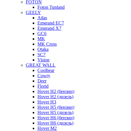
FOTON
Foton Tunland
GEELY
Atlas
Emgrand EC7
Emgrand X7
GC6
MK
MK Cross
Otaka
SC7
Vision
GREAT WALL
Coolbear
Cowry
Deer
Florid
Hover H2 (бензин)
Hover H2 (дизель)
Hover H3
Hover H5 (бензин)
Hover H5 (дизель)
Hover H6 (бензин)
Hover H6 (дизель)
Hover M2