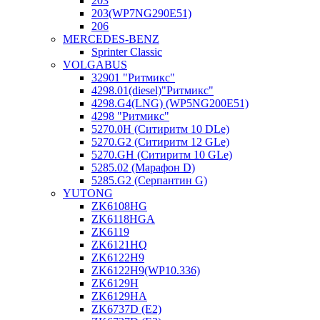
203
203(WP7NG290E51)
206
MERCEDES-BENZ
Sprinter Classic
VOLGABUS
32901 "Ритмикc"
4298.01(diesel)"Ритмикс"
4298.G4(LNG) (WP5NG200E51)
4298 "Ритмикс"
5270.0H (Ситиритм 10 DLe)
5270.G2 (Ситиритм 12 GLe)
5270.GH (Ситиритм 10 GLe)
5285.02 (Марафон D)
5285.G2 (Серпантин G)
YUTONG
ZK6108HG
ZK6118HGA
ZK6119
ZK6121HQ
ZK6122H9
ZK6122H9(WP10.336)
ZK6129H
ZK6129HA
ZK6737D (E2)