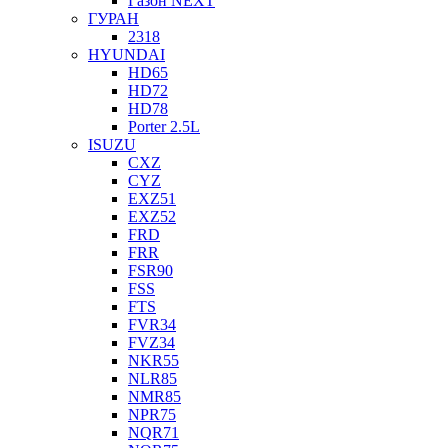
Газон NEXT
ГУРАН
2318
HYUNDAI
HD65
HD72
HD78
Porter 2.5L
ISUZU
CXZ
CYZ
EXZ51
EXZ52
FRD
FRR
FSR90
FSS
FTS
FVR34
FVZ34
NKR55
NLR85
NMR85
NPR75
NQR71