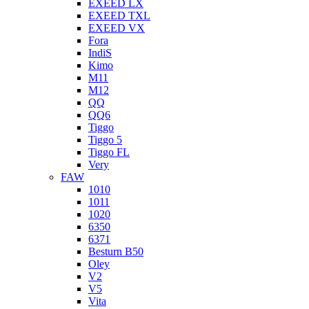
EXEED LX
EXEED TXL
EXEED VX
Fora
IndiS
Kimo
M11
M12
QQ
QQ6
Tiggo
Tiggo 5
Tiggo FL
Very
FAW
1010
1011
1020
6350
6371
Besturn B50
Oley
V2
V5
Vita