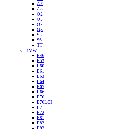
A7
A8
Q2
Q3
Q7
Q8
S3
S6
TT
BMW
E46
E53
E60
E61
E63
E64
E65
E66
E70
E70LCI
E71
E72
E81
E82
E83