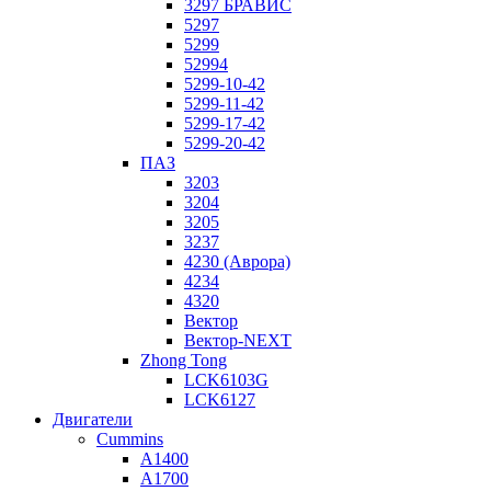
3297 БРАВИС
5297
5299
52994
5299-10-42
5299-11-42
5299-17-42
5299-20-42
ПАЗ
3203
3204
3205
3237
4230 (Аврора)
4234
4320
Вектор
Вектор-NEXT
Zhong Tong
LCK6103G
LCK6127
Двигатели
Cummins
A1400
A1700