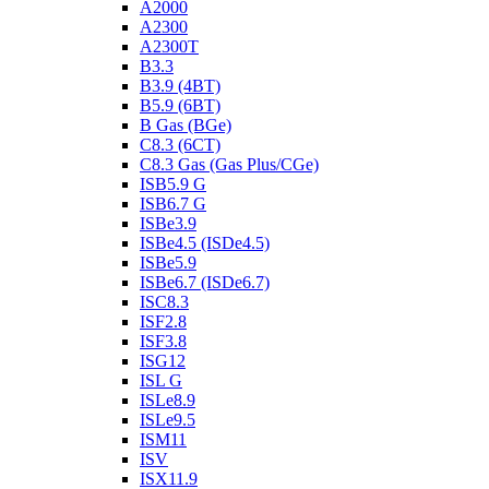
A2000
A2300
A2300T
B3.3
B3.9 (4BT)
B5.9 (6BT)
B Gas (BGe)
C8.3 (6CT)
C8.3 Gas (Gas Plus/CGe)
ISB5.9 G
ISB6.7 G
ISBe3.9
ISBe4.5 (ISDe4.5)
ISBe5.9
ISBe6.7 (ISDe6.7)
ISC8.3
ISF2.8
ISF3.8
ISG12
ISL G
ISLe8.9
ISLe9.5
ISM11
ISV
ISX11.9