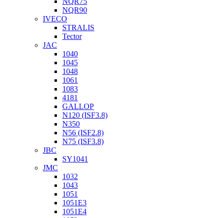
NQR75
NQR90
IVECO
STRALIS
Tector
JAC
1040
1045
1048
1061
1083
4181
GALLOP
N120 (ISF3.8)
N350
N56 (ISF2.8)
N75 (ISF3.8)
JBC
SY1041
JMC
1032
1043
1051
1051Е3
1051Е4