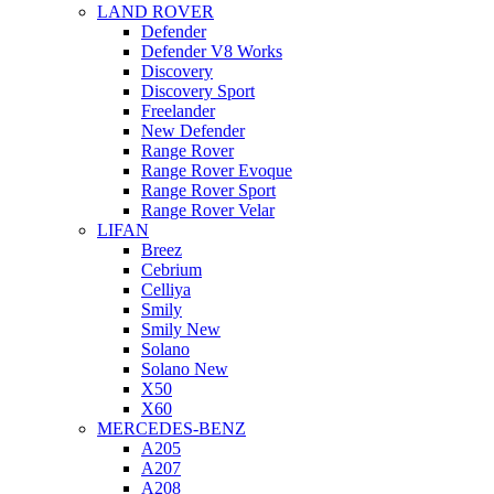
LAND ROVER
Defender
Defender V8 Works
Discovery
Discovery Sport
Freelander
New Defender
Range Rover
Range Rover Evoque
Range Rover Sport
Range Rover Velar
LIFAN
Breez
Cebrium
Celliya
Smily
Smily New
Solano
Solano New
X50
X60
MERCEDES-BENZ
A205
A207
A208