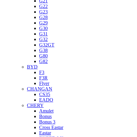
G21
G22
G23
G28
G29
G30
G31
G32
G32GT
G38
G80
G82
BYD
F3
F3R
Flyer
CHANGAN
CS35
EADO
CHERY
Amulet
Bonus
Bonus 3
Cross Eastar
Eastar