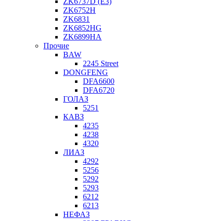
ZK6737D (E3)
ZK6752H
ZK6831
ZK6852HG
ZK6899HA
Прочие
BAW
2245 Street
DONGFENG
DFA6600
DFA6720
ГОЛАЗ
5251
КАВЗ
4235
4238
4320
ЛИАЗ
4292
5256
5292
5293
6212
6213
НЕФАЗ