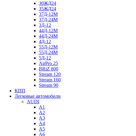
30ЖД24
35ЖД24
37Д-12М
37Д-24М
3Д-12
44Д-12М
44Д-24М
4Д-12
55Д-12М
55Д-24М
5Д-12
AirPro 25
BRiZ 800
Stream 120
Stream 160
Stream 90
КПП
Легковые автомобили
AUDI
A1
A2
A3
A4
A5
A6