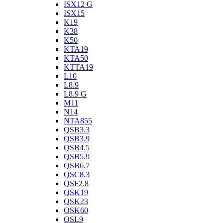
ISX12 G
ISX15
K19
K38
K50
KTA19
KTA50
KTTA19
L10
L8.9
L8.9 G
M11
N14
NTA855
QSB3.3
QSB3.9
QSB4.5
QSB5.9
QSB6.7
QSC8.3
QSF2.8
QSK19
QSK23
QSK60
QSL9