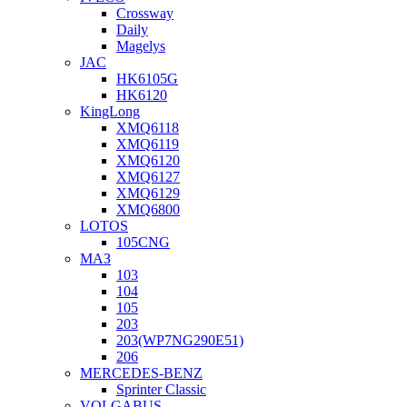
Crossway
Daily
Magelys
JAC
HK6105G
HK6120
KingLong
XMQ6118
XMQ6119
XMQ6120
XMQ6127
XMQ6129
XMQ6800
LOTOS
105CNG
МАЗ
103
104
105
203
203(WP7NG290E51)
206
MERCEDES-BENZ
Sprinter Classic
VOLGABUS