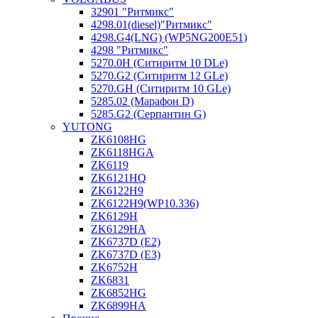
32901 "Ритмикc"
4298.01(diesel)"Ритмикс"
4298.G4(LNG) (WP5NG200E51)
4298 "Ритмикс"
5270.0H (Ситиритм 10 DLe)
5270.G2 (Ситиритм 12 GLe)
5270.GH (Ситиритм 10 GLe)
5285.02 (Марафон D)
5285.G2 (Серпантин G)
YUTONG
ZK6108HG
ZK6118HGA
ZK6119
ZK6121HQ
ZK6122H9
ZK6122H9(WP10.336)
ZK6129H
ZK6129HA
ZK6737D (E2)
ZK6737D (E3)
ZK6752H
ZK6831
ZK6852HG
ZK6899HA