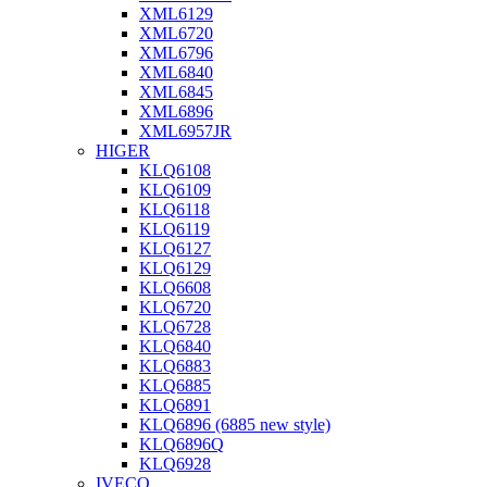
XML6129
XML6720
XML6796
XML6840
XML6845
XML6896
XML6957JR
HIGER
KLQ6108
KLQ6109
KLQ6118
KLQ6119
KLQ6127
KLQ6129
KLQ6608
KLQ6720
KLQ6728
KLQ6840
KLQ6883
KLQ6885
KLQ6891
KLQ6896 (6885 new style)
KLQ6896Q
KLQ6928
IVECO