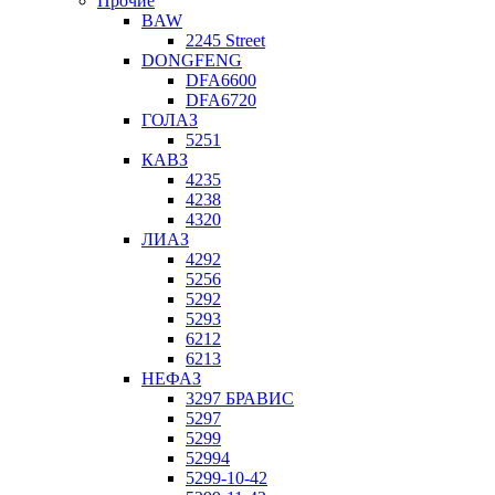
Прочие
BAW
2245 Street
DONGFENG
DFA6600
DFA6720
ГОЛАЗ
5251
КАВЗ
4235
4238
4320
ЛИАЗ
4292
5256
5292
5293
6212
6213
НЕФАЗ
3297 БРАВИС
5297
5299
52994
5299-10-42