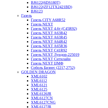
BJ6122(6DS180T)
BJ6122(ZF12TX2421BD)
BJ6123
Газель
Газель CITY A68R52
Газель NEXT
Газель NEXT 4.6т (C45R92)
Газель NEXT A63R42
Газель NEXT A63R45
Газель NEXT A64R42
Газель NEXT A65R36
Газель NEXT C41R92
Газель NEXT Луидор-225019
Газель NEXT Ситилайн
Газель NEXT ЦМФ
Соболь Бизнес (2217,2752)
GOLDEN DRAGON
XML6102
XML6112
XML6121
XML6125
XML6126JR
XML6127CN
XML6127CNG
XML6127JR