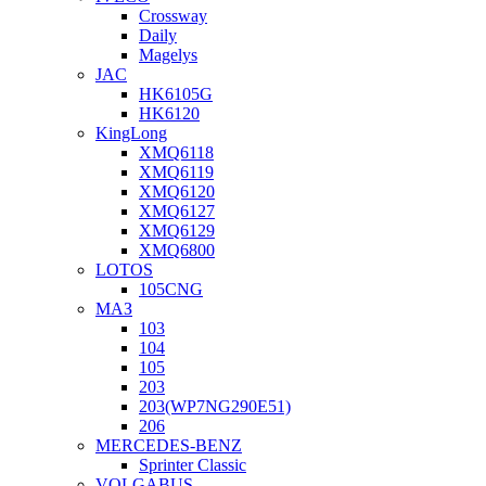
Crossway
Daily
Magelys
JAC
HK6105G
HK6120
KingLong
XMQ6118
XMQ6119
XMQ6120
XMQ6127
XMQ6129
XMQ6800
LOTOS
105CNG
МАЗ
103
104
105
203
203(WP7NG290E51)
206
MERCEDES-BENZ
Sprinter Classic
VOLGABUS