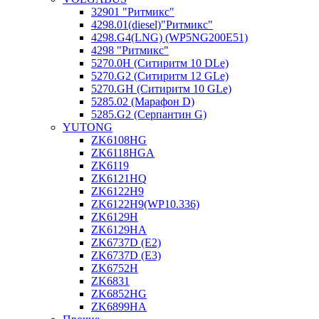
32901 "Ритмикc"
4298.01(diesel)"Ритмикс"
4298.G4(LNG) (WP5NG200E51)
4298 "Ритмикс"
5270.0H (Ситиритм 10 DLe)
5270.G2 (Ситиритм 12 GLe)
5270.GH (Ситиритм 10 GLe)
5285.02 (Марафон D)
5285.G2 (Серпантин G)
YUTONG
ZK6108HG
ZK6118HGA
ZK6119
ZK6121HQ
ZK6122H9
ZK6122H9(WP10.336)
ZK6129H
ZK6129HA
ZK6737D (E2)
ZK6737D (E3)
ZK6752H
ZK6831
ZK6852HG
ZK6899HA