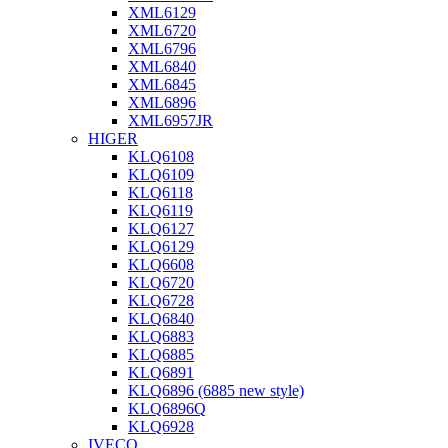
XML6129
XML6720
XML6796
XML6840
XML6845
XML6896
XML6957JR
HIGER
KLQ6108
KLQ6109
KLQ6118
KLQ6119
KLQ6127
KLQ6129
KLQ6608
KLQ6720
KLQ6728
KLQ6840
KLQ6883
KLQ6885
KLQ6891
KLQ6896 (6885 new style)
KLQ6896Q
KLQ6928
IVECO