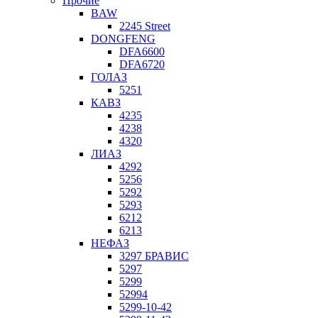
Прочие
BAW
2245 Street
DONGFENG
DFA6600
DFA6720
ГОЛАЗ
5251
КАВЗ
4235
4238
4320
ЛИАЗ
4292
5256
5292
5293
6212
6213
НЕФАЗ
3297 БРАВИС
5297
5299
52994
5299-10-42