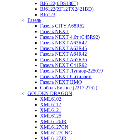
BJ6122(6DS180T)
BJ6122(ZF12TX2421BD)
BJ6123
Газель
Газель CITY A68R52
Газель NEXT
Газель NEXT 4.6т (C45R92)
Газель NEXT A63R42
Газель NEXT A63R45
Газель NEXT A64R42
Газель NEXT A65R36
Газель NEXT C41R92
Газель NEXT Луидор-225019
Газель NEXT Ситилайн
Газель NEXT ЦМФ
Соболь Бизнес (2217,2752)
GOLDEN DRAGON
XML6102
XML6112
XML6121
XML6125
XML6126JR
XML6127CN
XML6127CNG
XML6127JR