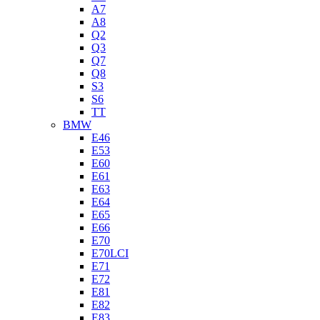
A7
A8
Q2
Q3
Q7
Q8
S3
S6
TT
BMW
E46
E53
E60
E61
E63
E64
E65
E66
E70
E70LCI
E71
E72
E81
E82
E83