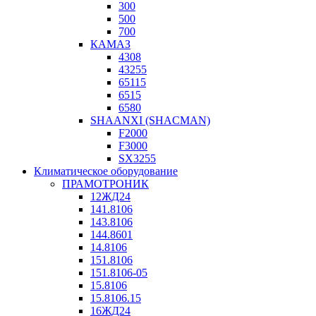
300
500
700
КАМАЗ
4308
43255
65115
6515
6580
SHAANXI (SHACMAN)
F2000
F3000
SX3255
Климатическое оборудование
ПРАМОТРОНИК
12ЖД24
141.8106
143.8106
144.8601
14.8106
151.8106
151.8106-05
15.8106
15.8106.15
16ЖД24