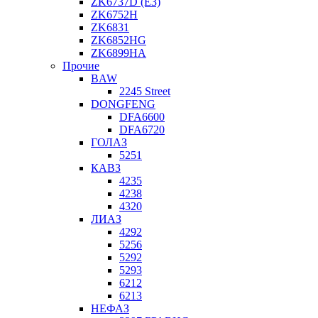
ZK6737D (E3)
ZK6752H
ZK6831
ZK6852HG
ZK6899HA
Прочие
BAW
2245 Street
DONGFENG
DFA6600
DFA6720
ГОЛАЗ
5251
КАВЗ
4235
4238
4320
ЛИАЗ
4292
5256
5292
5293
6212
6213
НЕФАЗ