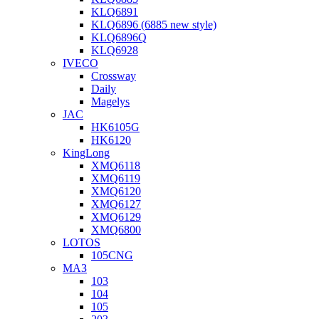
KLQ6891
KLQ6896 (6885 new style)
KLQ6896Q
KLQ6928
IVECO
Crossway
Daily
Magelys
JAC
HK6105G
HK6120
KingLong
XMQ6118
XMQ6119
XMQ6120
XMQ6127
XMQ6129
XMQ6800
LOTOS
105CNG
МАЗ
103
104
105