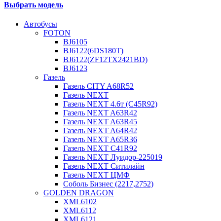
Выбрать модель
Автобусы
FOTON
BJ6105
BJ6122(6DS180T)
BJ6122(ZF12TX2421BD)
BJ6123
Газель
Газель CITY A68R52
Газель NEXT
Газель NEXT 4.6т (C45R92)
Газель NEXT A63R42
Газель NEXT A63R45
Газель NEXT A64R42
Газель NEXT A65R36
Газель NEXT C41R92
Газель NEXT Луидор-225019
Газель NEXT Ситилайн
Газель NEXT ЦМФ
Соболь Бизнес (2217,2752)
GOLDEN DRAGON
XML6102
XML6112
XML6121