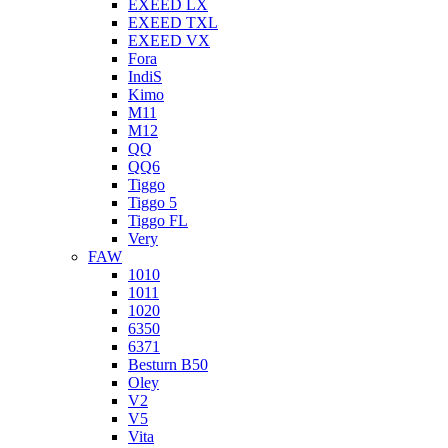
EXEED LX
EXEED TXL
EXEED VX
Fora
IndiS
Kimo
M11
M12
QQ
QQ6
Tiggo
Tiggo 5
Tiggo FL
Very
FAW
1010
1011
1020
6350
6371
Besturn B50
Oley
V2
V5
Vita