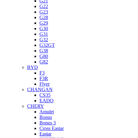
G21
G22
G23
G28
G29
G30
G31
G32
G32GT
G38
G80
G82
BYD
F3
F3R
Flyer
CHANGAN
CS35
EADO
CHERY
Amulet
Bonus
Bonus 3
Cross Eastar
Eastar