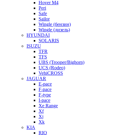
Hover M4
Peri
Safe
Sailor
Wingle (бензин)
Wingle (дизель)
HYUNDAI
SOLARIS
ISUZU
TFR
TFS
UBS (Trooper/Bighorn)
UCS (Rodeo)
VehiCROSS
JAGUAR
E-pace
F-pace
F-type
I-pace
Xe Range
Xf
Xj
Xk
KIA
RIO