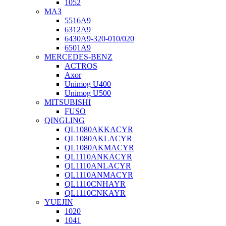
1052
МАЗ
5516А9
6312А9
6430А9-320-010/020
6501А9
MERCEDES-BENZ
ACTROS
Axor
Unimog U400
Unimog U500
MITSUBISHI
FUSO
QINGLING
QL1080AKKACYR
QL1080AKLACYR
QL1080AKMACYR
QL1110ANKACYR
QL1110ANLACYR
QL1110ANMACYR
QL1110CNHAYR
QL1110CNKAYR
YUEJIN
1020
1041