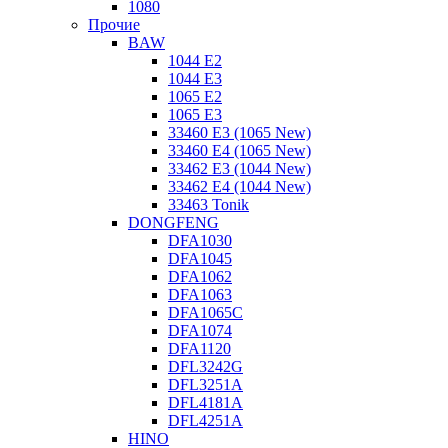
1080
Прочие
BAW
1044 E2
1044 E3
1065 E2
1065 E3
33460 E3 (1065 New)
33460 E4 (1065 New)
33462 E3 (1044 New)
33462 E4 (1044 New)
33463 Tonik
DONGFENG
DFA1030
DFA1045
DFA1062
DFA1063
DFA1065C
DFA1074
DFA1120
DFL3242G
DFL3251A
DFL4181A
DFL4251A
HINO