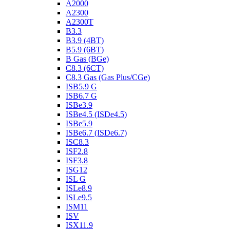
A2000
A2300
A2300T
B3.3
B3.9 (4BT)
B5.9 (6BT)
B Gas (BGe)
C8.3 (6CT)
C8.3 Gas (Gas Plus/CGe)
ISB5.9 G
ISB6.7 G
ISBe3.9
ISBe4.5 (ISDe4.5)
ISBe5.9
ISBe6.7 (ISDe6.7)
ISC8.3
ISF2.8
ISF3.8
ISG12
ISL G
ISLe8.9
ISLe9.5
ISM11
ISV
ISX11.9