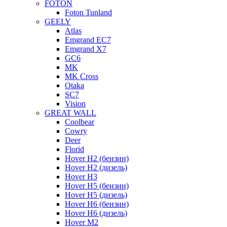
FOTON
Foton Tunland
GEELY
Atlas
Emgrand EC7
Emgrand X7
GC6
MK
MK Cross
Otaka
SC7
Vision
GREAT WALL
Coolbear
Cowry
Deer
Florid
Hover H2 (бензин)
Hover H2 (дизель)
Hover H3
Hover H5 (бензин)
Hover H5 (дизель)
Hover H6 (бензин)
Hover H6 (дизель)
Hover M2