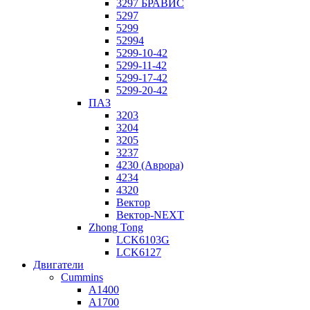
3297 БРАВИС
5297
5299
52994
5299-10-42
5299-11-42
5299-17-42
5299-20-42
ПАЗ
3203
3204
3205
3237
4230 (Аврора)
4234
4320
Вектор
Вектор-NEXT
Zhong Tong
LCK6103G
LCK6127
Двигатели
Cummins
A1400
A1700