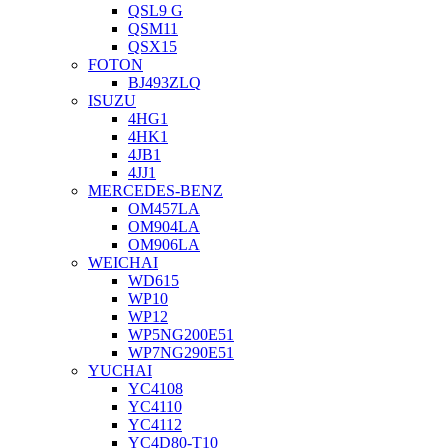
QSL9 G
QSM11
QSX15
FOTON
BJ493ZLQ
ISUZU
4HG1
4HK1
4JB1
4JJ1
MERCEDES-BENZ
OM457LA
OM904LA
OM906LA
WEICHAI
WD615
WP10
WP12
WP5NG200E51
WP7NG290E51
YUCHAI
YC4108
YC4110
YC4112
YC4D80-T10