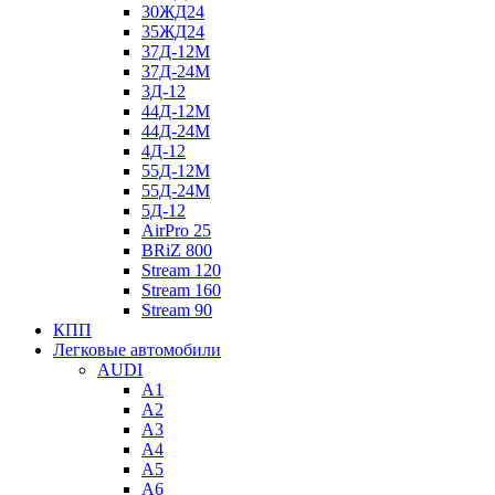
30ЖД24
35ЖД24
37Д-12М
37Д-24М
3Д-12
44Д-12М
44Д-24М
4Д-12
55Д-12М
55Д-24М
5Д-12
AirPro 25
BRiZ 800
Stream 120
Stream 160
Stream 90
КПП
Легковые автомобили
AUDI
A1
A2
A3
A4
A5
A6