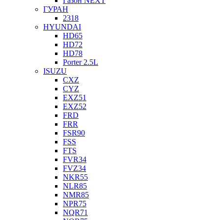
Газон NEXT
ГУРАН
2318
HYUNDAI
HD65
HD72
HD78
Porter 2.5L
ISUZU
CXZ
CYZ
EXZ51
EXZ52
FRD
FRR
FSR90
FSS
FTS
FVR34
FVZ34
NKR55
NLR85
NMR85
NPR75
NQR71