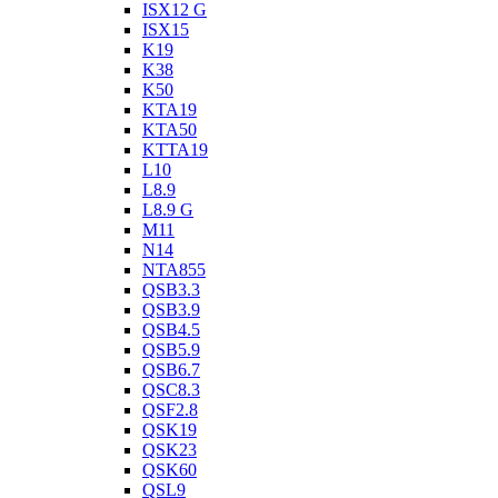
ISX12 G
ISX15
K19
K38
K50
KTA19
KTA50
KTTA19
L10
L8.9
L8.9 G
M11
N14
NTA855
QSB3.3
QSB3.9
QSB4.5
QSB5.9
QSB6.7
QSC8.3
QSF2.8
QSK19
QSK23
QSK60
QSL9