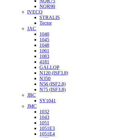
NQR75
NQR90
IVECO
STRALIS
Tector
JAC
1040
1045
1048
1061
1083
4181
GALLOP
N120 (ISF3.8)
N350
N56 (ISF2.8)
N75 (ISF3.8)
JBC
SY1041
JMC
1032
1043
1051
1051Е3
1051Е4