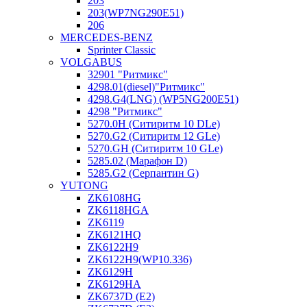
203
203(WP7NG290E51)
206
MERCEDES-BENZ
Sprinter Classic
VOLGABUS
32901 "Ритмикc"
4298.01(diesel)"Ритмикс"
4298.G4(LNG) (WP5NG200E51)
4298 "Ритмикс"
5270.0H (Ситиритм 10 DLe)
5270.G2 (Ситиритм 12 GLe)
5270.GH (Ситиритм 10 GLe)
5285.02 (Марафон D)
5285.G2 (Серпантин G)
YUTONG
ZK6108HG
ZK6118HGA
ZK6119
ZK6121HQ
ZK6122H9
ZK6122H9(WP10.336)
ZK6129H
ZK6129HA
ZK6737D (E2)