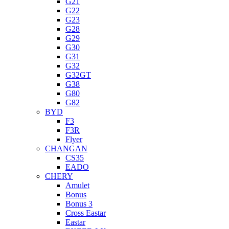
G21
G22
G23
G28
G29
G30
G31
G32
G32GT
G38
G80
G82
BYD
F3
F3R
Flyer
CHANGAN
CS35
EADO
CHERY
Amulet
Bonus
Bonus 3
Cross Eastar
Eastar