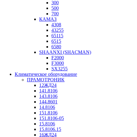
300
500
700
КАМАЗ
4308
43255
65115
6515
6580
SHAANXI (SHACMAN)
F2000
F3000
SX3255
Климатическое оборудование
ПРАМОТРОНИК
12ЖД24
141.8106
143.8106
144.8601
14.8106
151.8106
151.8106-05
15.8106
15.8106.15
16ЖД24