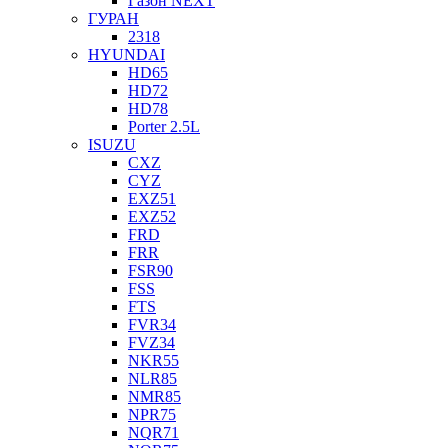
Газон NEXT
ГУРАН
2318
HYUNDAI
HD65
HD72
HD78
Porter 2.5L
ISUZU
CXZ
CYZ
EXZ51
EXZ52
FRD
FRR
FSR90
FSS
FTS
FVR34
FVZ34
NKR55
NLR85
NMR85
NPR75
NQR71