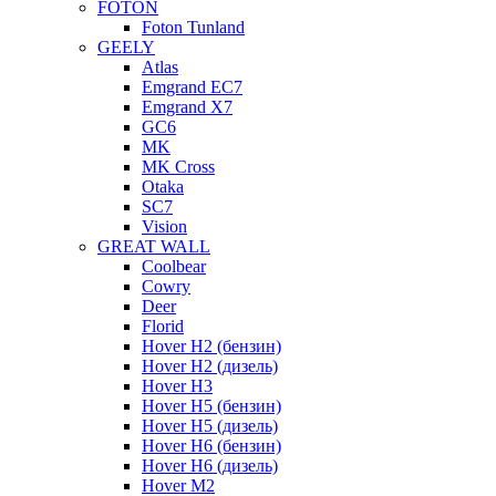
FOTON
Foton Tunland
GEELY
Atlas
Emgrand EC7
Emgrand X7
GC6
MK
MK Cross
Otaka
SC7
Vision
GREAT WALL
Coolbear
Cowry
Deer
Florid
Hover H2 (бензин)
Hover H2 (дизель)
Hover H3
Hover H5 (бензин)
Hover H5 (дизель)
Hover H6 (бензин)
Hover H6 (дизель)
Hover M2