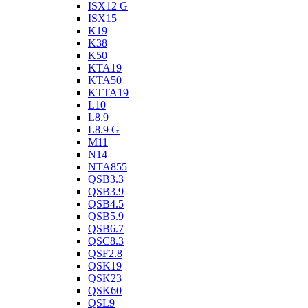
ISX12 G
ISX15
K19
K38
K50
KTA19
KTA50
KTTA19
L10
L8.9
L8.9 G
M11
N14
NTA855
QSB3.3
QSB3.9
QSB4.5
QSB5.9
QSB6.7
QSC8.3
QSF2.8
QSK19
QSK23
QSK60
QSL9