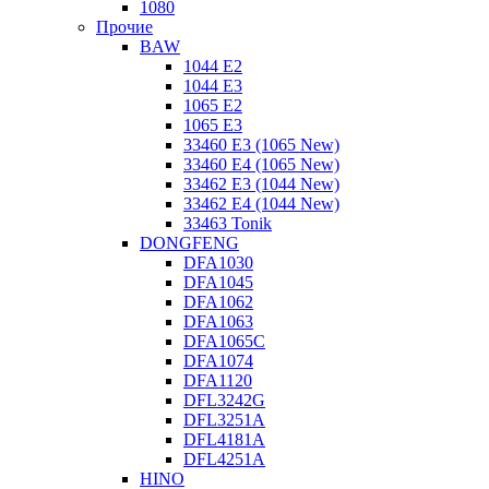
1080
Прочие
BAW
1044 E2
1044 E3
1065 E2
1065 E3
33460 E3 (1065 New)
33460 E4 (1065 New)
33462 E3 (1044 New)
33462 E4 (1044 New)
33463 Tonik
DONGFENG
DFA1030
DFA1045
DFA1062
DFA1063
DFA1065C
DFA1074
DFA1120
DFL3242G
DFL3251A
DFL4181A
DFL4251A
HINO