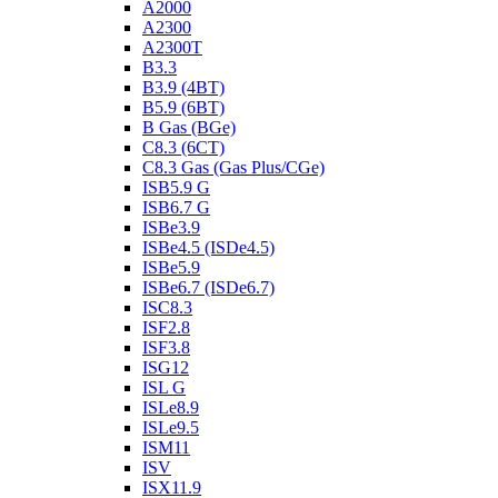
A2000
A2300
A2300T
B3.3
B3.9 (4BT)
B5.9 (6BT)
B Gas (BGe)
C8.3 (6CT)
C8.3 Gas (Gas Plus/CGe)
ISB5.9 G
ISB6.7 G
ISBe3.9
ISBe4.5 (ISDe4.5)
ISBe5.9
ISBe6.7 (ISDe6.7)
ISC8.3
ISF2.8
ISF3.8
ISG12
ISL G
ISLe8.9
ISLe9.5
ISM11
ISV
ISX11.9