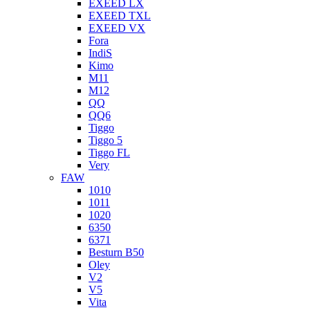
EXEED LX
EXEED TXL
EXEED VX
Fora
IndiS
Kimo
M11
M12
QQ
QQ6
Tiggo
Tiggo 5
Tiggo FL
Very
FAW
1010
1011
1020
6350
6371
Besturn B50
Oley
V2
V5
Vita