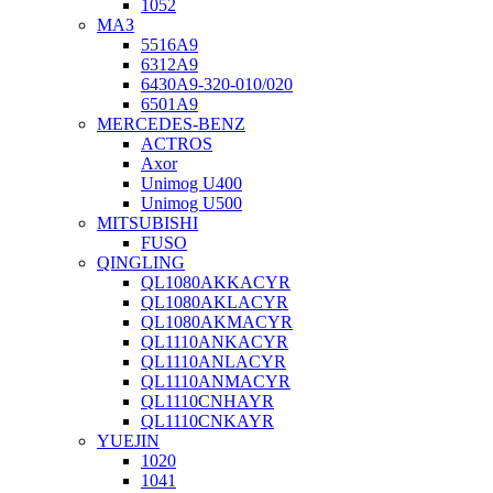
1052
МАЗ
5516А9
6312А9
6430А9-320-010/020
6501А9
MERCEDES-BENZ
ACTROS
Axor
Unimog U400
Unimog U500
MITSUBISHI
FUSO
QINGLING
QL1080AKKACYR
QL1080AKLACYR
QL1080AKMACYR
QL1110ANKACYR
QL1110ANLACYR
QL1110ANMACYR
QL1110CNHAYR
QL1110CNKAYR
YUEJIN
1020
1041