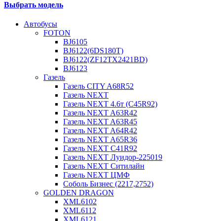
Выбрать модель
Автобусы
FOTON
BJ6105
BJ6122(6DS180T)
BJ6122(ZF12TX2421BD)
BJ6123
Газель
Газель CITY A68R52
Газель NEXT
Газель NEXT 4.6т (C45R92)
Газель NEXT A63R42
Газель NEXT A63R45
Газель NEXT A64R42
Газель NEXT A65R36
Газель NEXT C41R92
Газель NEXT Луидор-225019
Газель NEXT Ситилайн
Газель NEXT ЦМФ
Соболь Бизнес (2217,2752)
GOLDEN DRAGON
XML6102
XML6112
XML6121