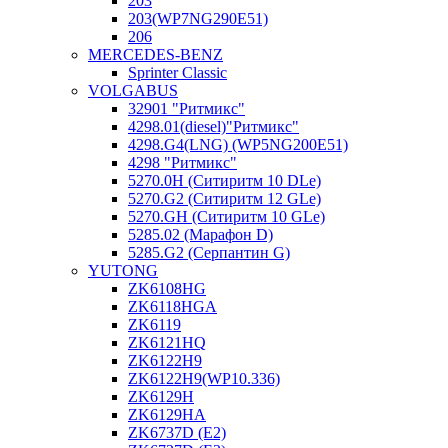
203
203(WP7NG290E51)
206
MERCEDES-BENZ
Sprinter Classic
VOLGABUS
32901 "Ритмикc"
4298.01(diesel)"Ритмикс"
4298.G4(LNG) (WP5NG200E51)
4298 "Ритмикс"
5270.0H (Ситиритм 10 DLe)
5270.G2 (Ситиритм 12 GLe)
5270.GH (Ситиритм 10 GLe)
5285.02 (Марафон D)
5285.G2 (Серпантин G)
YUTONG
ZK6108HG
ZK6118HGA
ZK6119
ZK6121HQ
ZK6122H9
ZK6122H9(WP10.336)
ZK6129H
ZK6129HA
ZK6737D (E2)