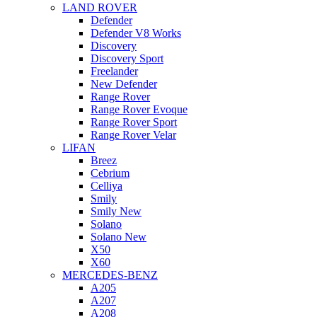
LAND ROVER
Defender
Defender V8 Works
Discovery
Discovery Sport
Freelander
New Defender
Range Rover
Range Rover Evoque
Range Rover Sport
Range Rover Velar
LIFAN
Breez
Cebrium
Celliya
Smily
Smily New
Solano
Solano New
X50
X60
MERCEDES-BENZ
A205
A207
A208