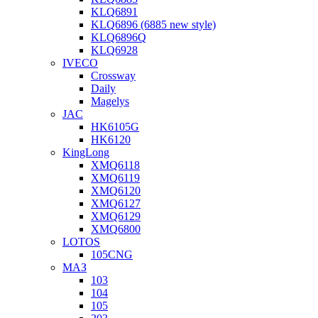
KLQ6891
KLQ6896 (6885 new style)
KLQ6896Q
KLQ6928
IVECO
Crossway
Daily
Magelys
JAC
HK6105G
HK6120
KingLong
XMQ6118
XMQ6119
XMQ6120
XMQ6127
XMQ6129
XMQ6800
LOTOS
105CNG
МАЗ
103
104
105