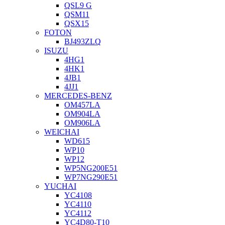
QSL9 G
QSM11
QSX15
FOTON
BJ493ZLQ
ISUZU
4HG1
4HK1
4JB1
4JJ1
MERCEDES-BENZ
OM457LA
OM904LA
OM906LA
WEICHAI
WD615
WP10
WP12
WP5NG200E51
WP7NG290E51
YUCHAI
YC4108
YC4110
YC4112
YC4D80-T10