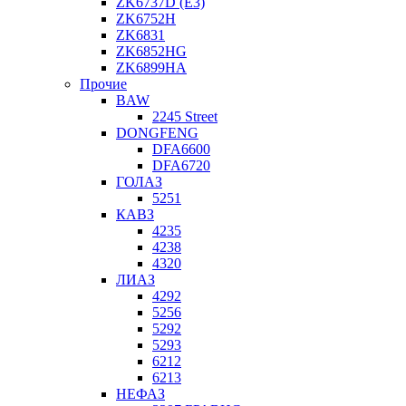
ZK6737D (E3)
ZK6752H
ZK6831
ZK6852HG
ZK6899HA
Прочие
BAW
2245 Street
DONGFENG
DFA6600
DFA6720
ГОЛАЗ
5251
КАВЗ
4235
4238
4320
ЛИАЗ
4292
5256
5292
5293
6212
6213
НЕФАЗ