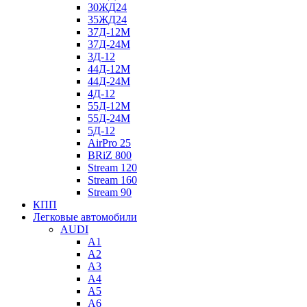
30ЖД24
35ЖД24
37Д-12М
37Д-24М
3Д-12
44Д-12М
44Д-24М
4Д-12
55Д-12М
55Д-24М
5Д-12
AirPro 25
BRiZ 800
Stream 120
Stream 160
Stream 90
КПП
Легковые автомобили
AUDI
A1
A2
A3
A4
A5
A6