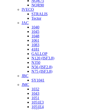
NQR75
NQR90
IVECO
STRALIS
Tector
JAC
1040
1045
1048
1061
1083
4181
GALLOP
N120 (ISF3.8)
N350
N56 (ISF2.8)
N75 (ISF3.8)
JBC
SY1041
JMC
1032
1043
1051
1051Е3
1051Е4