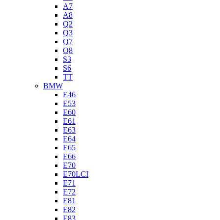
A7
A8
Q2
Q3
Q7
Q8
S3
S6
TT
BMW
E46
E53
E60
E61
E63
E64
E65
E66
E70
E70LCI
E71
E72
E81
E82
E83