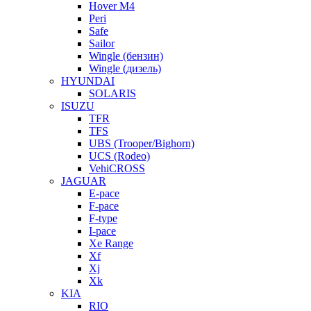
Hover M4
Peri
Safe
Sailor
Wingle (бензин)
Wingle (дизель)
HYUNDAI
SOLARIS
ISUZU
TFR
TFS
UBS (Trooper/Bighorn)
UCS (Rodeo)
VehiCROSS
JAGUAR
E-pace
F-pace
F-type
I-pace
Xe Range
Xf
Xj
Xk
KIA
RIO