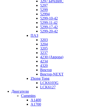
3297 БРАВИС
5297
5299
52994
5299-10-42
5299-11-42
5299-17-42
5299-20-42
ПАЗ
3203
3204
3205
3237
4230 (Аврора)
4234
4320
Вектор
Вектор-NEXT
Zhong Tong
LCK6103G
LCK6127
Двигатели
Cummins
A1400
A1700