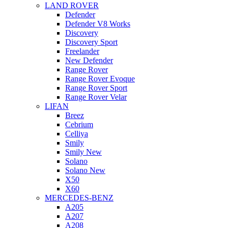
LAND ROVER
Defender
Defender V8 Works
Discovery
Discovery Sport
Freelander
New Defender
Range Rover
Range Rover Evoque
Range Rover Sport
Range Rover Velar
LIFAN
Breez
Cebrium
Celliya
Smily
Smily New
Solano
Solano New
X50
X60
MERCEDES-BENZ
A205
A207
A208