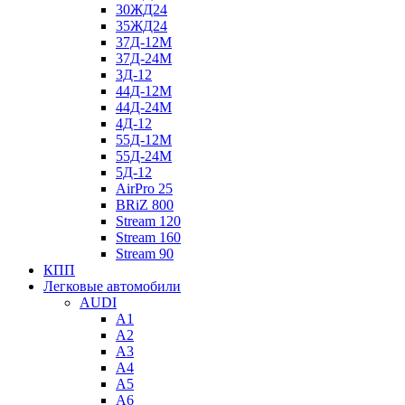
30ЖД24
35ЖД24
37Д-12М
37Д-24М
3Д-12
44Д-12М
44Д-24М
4Д-12
55Д-12М
55Д-24М
5Д-12
AirPro 25
BRiZ 800
Stream 120
Stream 160
Stream 90
КПП
Легковые автомобили
AUDI
A1
A2
A3
A4
A5
A6