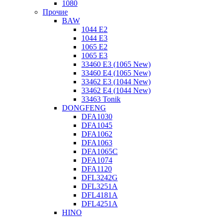
1080
Прочие
BAW
1044 E2
1044 E3
1065 E2
1065 E3
33460 E3 (1065 New)
33460 E4 (1065 New)
33462 E3 (1044 New)
33462 E4 (1044 New)
33463 Tonik
DONGFENG
DFA1030
DFA1045
DFA1062
DFA1063
DFA1065C
DFA1074
DFA1120
DFL3242G
DFL3251A
DFL4181A
DFL4251A
HINO