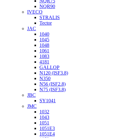
NQR75
NQR90
IVECO
STRALIS
Tector
JAC
1040
1045
1048
1061
1083
4181
GALLOP
N120 (ISF3.8)
N350
N56 (ISF2.8)
N75 (ISF3.8)
JBC
SY1041
JMC
1032
1043
1051
1051Е3
1051Е4