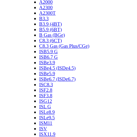
A2000
A2300
A2300T
B3.3
B3.9 (4BT)
B5.9 (6BT)
B Gas (BGe)
C8.3 (6CT)
C8.3 Gas (Gas Plus/CGe)
ISB5.9 G
ISB6.7 G
ISBe3.9
ISBe4.5 (ISDe4.5)
ISBe5.9
ISBe6.7 (ISDe6.7)
ISC8.3
ISF2.8
ISF3.8
ISG12
ISL G
ISLe8.9
ISLe9.5
ISM11
ISV
ISX11.9