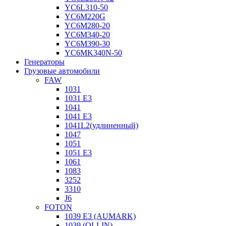
YC6L310-50
YC6M220G
YC6M280-20
YC6M340-20
YC6M390-30
YC6MK340N-50
Генераторы
Грузовые автомобили
FAW
1031
1031 E3
1041
1041 E3
1041L2(удлиненный)
1047
1051
1051 E3
1061
1083
3252
3310
J6
FOTON
1039 E3 (AUMARK)
1039 (OLLIN)