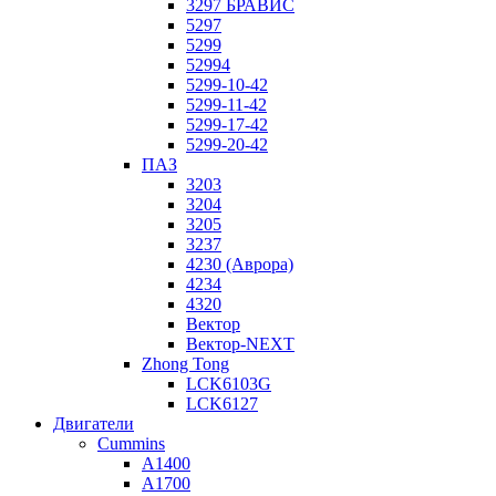
3297 БРАВИС
5297
5299
52994
5299-10-42
5299-11-42
5299-17-42
5299-20-42
ПАЗ
3203
3204
3205
3237
4230 (Аврора)
4234
4320
Вектор
Вектор-NEXT
Zhong Tong
LCK6103G
LCK6127
Двигатели
Cummins
A1400
A1700