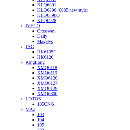
KLQ6891
KLQ6896 (6885 new style)
KLQ6896Q
KLQ6928
IVECO
Crossway
Daily
Magelys
JAC
HK6105G
HK6120
KingLong
XMQ6118
XMQ6119
XMQ6120
XMQ6127
XMQ6129
XMQ6800
LOTOS
105CNG
МАЗ
103
104
105