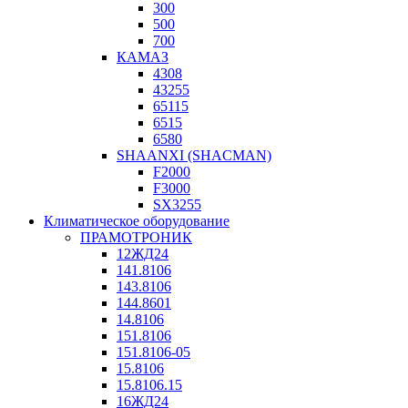
300
500
700
КАМАЗ
4308
43255
65115
6515
6580
SHAANXI (SHACMAN)
F2000
F3000
SX3255
Климатическое оборудование
ПРАМОТРОНИК
12ЖД24
141.8106
143.8106
144.8601
14.8106
151.8106
151.8106-05
15.8106
15.8106.15
16ЖД24