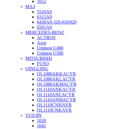
1052
МАЗ
5516А9
6312А9
6430А9-320-010/020
6501А9
MERCEDES-BENZ
ACTROS
Axor
Unimog U400
Unimog U500
MITSUBISHI
FUSO
QINGLING
QL1080AKKACYR
QL1080AKLACYR
QL1080AKMACYR
QL1110ANKACYR
QL1110ANLACYR
QL1110ANMACYR
QL1110CNHAYR
QL1110CNKAYR
YUEJIN
1020
1041