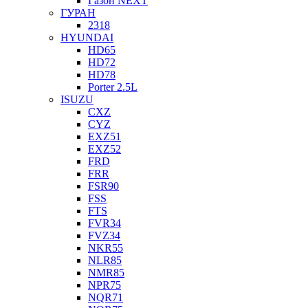
Газон NEXT
ГУРАН
2318
HYUNDAI
HD65
HD72
HD78
Porter 2.5L
ISUZU
CXZ
CYZ
EXZ51
EXZ52
FRD
FRR
FSR90
FSS
FTS
FVR34
FVZ34
NKR55
NLR85
NMR85
NPR75
NQR71