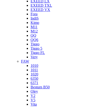
EXEED LX
EXEED TXL
EXEED VX
Fora
IndiS
Kimo
M11
M12
QQ
QQ6
Tiggo
Tiggo 5
Tiggo FL
Very
FAW
1010
1011
1020
6350
6371
Besturn B50
Oley
V2
V5
Vita