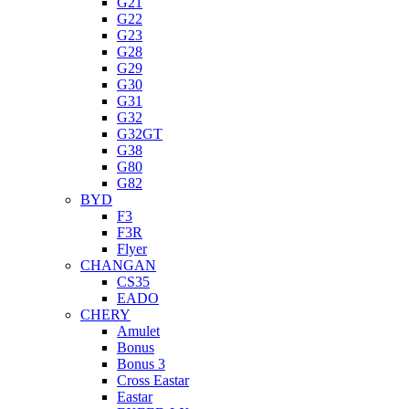
G21
G22
G23
G28
G29
G30
G31
G32
G32GT
G38
G80
G82
BYD
F3
F3R
Flyer
CHANGAN
CS35
EADO
CHERY
Amulet
Bonus
Bonus 3
Cross Eastar
Eastar