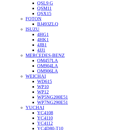
QSL9 G
QSM11
QSX15
FOTON
BJ493ZLQ
ISUZU
4HG1
4HK1
4JB1
4JJ1
MERCEDES-BENZ
OM457LA
OM904LA
OM906LA
WEICHAI
WD615
WP10
WP12
WP5NG200E51
WP7NG290E51
YUCHAI
YC4108
YC4110
YC4112
YC4D80-T10