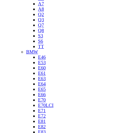
A7
A8
Q2
Q3
Q7
Q8
S3
S6
TT
BMW
E46
E53
E60
E61
E63
E64
E65
E66
E70
E70LCI
E71
E72
E81
E82
E83