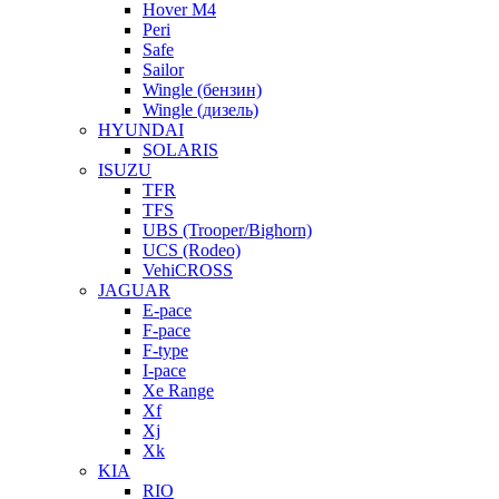
Hover M4
Peri
Safe
Sailor
Wingle (бензин)
Wingle (дизель)
HYUNDAI
SOLARIS
ISUZU
TFR
TFS
UBS (Trooper/Bighorn)
UCS (Rodeo)
VehiCROSS
JAGUAR
E-pace
F-pace
F-type
I-pace
Xe Range
Xf
Xj
Xk
KIA
RIO