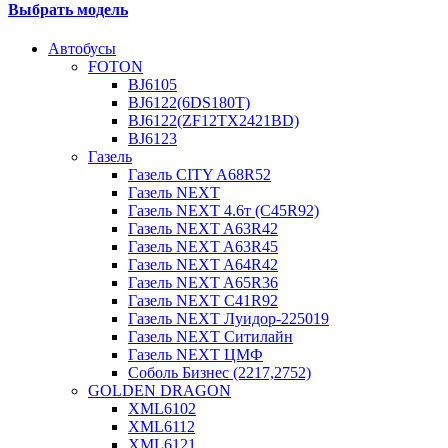
Выбрать модель
Автобусы
FOTON
BJ6105
BJ6122(6DS180T)
BJ6122(ZF12TX2421BD)
BJ6123
Газель
Газель CITY A68R52
Газель NEXT
Газель NEXT 4.6т (C45R92)
Газель NEXT A63R42
Газель NEXT A63R45
Газель NEXT A64R42
Газель NEXT A65R36
Газель NEXT C41R92
Газель NEXT Луидор-225019
Газель NEXT Ситилайн
Газель NEXT ЦМФ
Соболь Бизнес (2217,2752)
GOLDEN DRAGON
XML6102
XML6112
XML6121