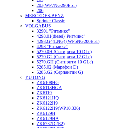
203
203(WP7NG290E51)
206
MERCEDES-BENZ
Sprinter Classic
VOLGABUS
32901 "Ритмикc"
4298.01(diesel)"Ритмикс"
4298.G4(LNG) (WP5NG200E51)
4298 "Ритмикс"
5270.0H (Ситиритм 10 DLe)
5270.G2 (Ситиритм 12 GLe)
5270.GH (Ситиритм 10 GLe)
5285.02 (Марафон D)
5285.G2 (Серпантин G)
YUTONG
ZK6108HG
ZK6118HGA
ZK6119
ZK6121HQ
ZK6122H9
ZK6122H9(WP10.336)
ZK6129H
ZK6129HA
ZK6737D (E2)