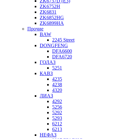
ZK6737D (E3)
ZK6752H
ZK6831
ZK6852HG
ZK6899HA
Прочие
BAW
2245 Street
DONGFENG
DFA6600
DFA6720
ГОЛАЗ
5251
КАВЗ
4235
4238
4320
ЛИАЗ
4292
5256
5292
5293
6212
6213
НЕФАЗ