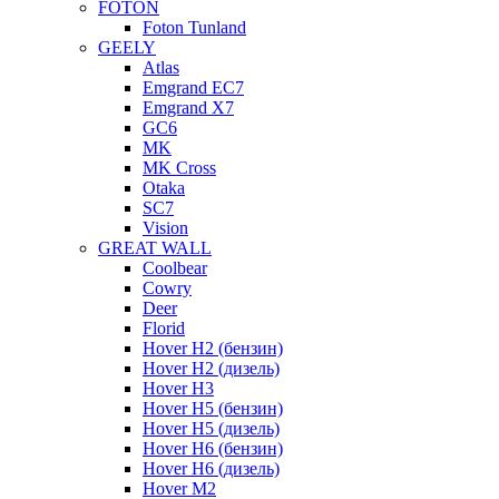
FOTON
Foton Tunland
GEELY
Atlas
Emgrand EC7
Emgrand X7
GC6
MK
MK Cross
Otaka
SC7
Vision
GREAT WALL
Coolbear
Cowry
Deer
Florid
Hover H2 (бензин)
Hover H2 (дизель)
Hover H3
Hover H5 (бензин)
Hover H5 (дизель)
Hover H6 (бензин)
Hover H6 (дизель)
Hover M2