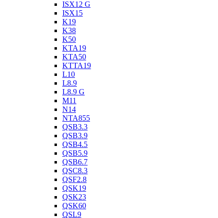
ISX12 G
ISX15
K19
K38
K50
KTA19
KTA50
KTTA19
L10
L8.9
L8.9 G
M11
N14
NTA855
QSB3.3
QSB3.9
QSB4.5
QSB5.9
QSB6.7
QSC8.3
QSF2.8
QSK19
QSK23
QSK60
QSL9