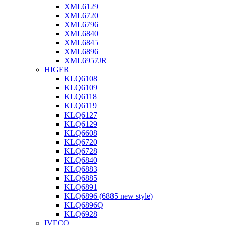
XML6129
XML6720
XML6796
XML6840
XML6845
XML6896
XML6957JR
HIGER
KLQ6108
KLQ6109
KLQ6118
KLQ6119
KLQ6127
KLQ6129
KLQ6608
KLQ6720
KLQ6728
KLQ6840
KLQ6883
KLQ6885
KLQ6891
KLQ6896 (6885 new style)
KLQ6896Q
KLQ6928
IVECO