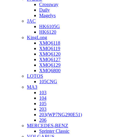
Crossway
Daily
Magelys
JAC
HK6105G
HK6120
KingLong
XMQ6118
XMQ6119
XMQ6120
XMQ6127
XMQ6129
XMQ6800
LOTOS
105CNG
МАЗ
103
104
105
203
203(WP7NG290E51)
206
MERCEDES-BENZ
Sprinter Classic
VOLGABUS