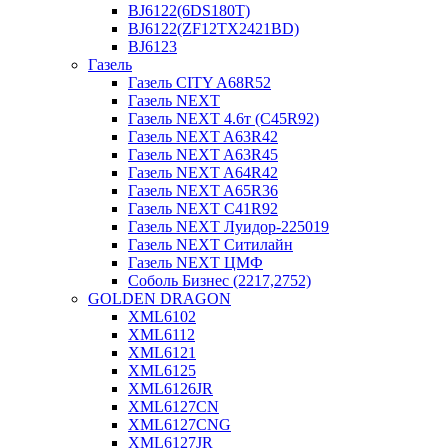
BJ6122(6DS180T)
BJ6122(ZF12TX2421BD)
BJ6123
Газель
Газель CITY A68R52
Газель NEXT
Газель NEXT 4.6т (C45R92)
Газель NEXT A63R42
Газель NEXT A63R45
Газель NEXT A64R42
Газель NEXT A65R36
Газель NEXT C41R92
Газель NEXT Луидор-225019
Газель NEXT Ситилайн
Газель NEXT ЦМФ
Соболь Бизнес (2217,2752)
GOLDEN DRAGON
XML6102
XML6112
XML6121
XML6125
XML6126JR
XML6127CN
XML6127CNG
XML6127JR