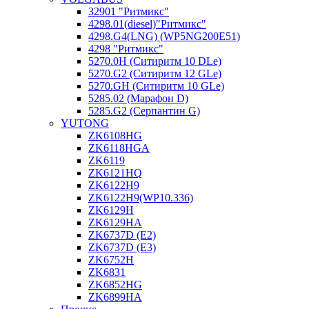
32901 "Ритмикc"
4298.01(diesel)"Ритмикс"
4298.G4(LNG) (WP5NG200E51)
4298 "Ритмикс"
5270.0H (Ситиритм 10 DLe)
5270.G2 (Ситиритм 12 GLe)
5270.GH (Ситиритм 10 GLe)
5285.02 (Марафон D)
5285.G2 (Серпантин G)
YUTONG
ZK6108HG
ZK6118HGA
ZK6119
ZK6121HQ
ZK6122H9
ZK6122H9(WP10.336)
ZK6129H
ZK6129HA
ZK6737D (E2)
ZK6737D (E3)
ZK6752H
ZK6831
ZK6852HG
ZK6899HA