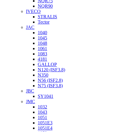
NQR75
NQR90
IVECO
STRALIS
Tector
JAC
1040
1045
1048
1061
1083
4181
GALLOP
N120 (ISF3.8)
N350
N56 (ISF2.8)
N75 (ISF3.8)
JBC
SY1041
JMC
1032
1043
1051
1051Е3
1051Е4