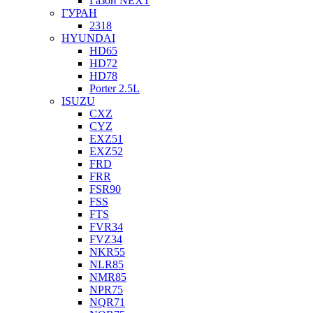
Газон NEXT
ГУРАН
2318
HYUNDAI
HD65
HD72
HD78
Porter 2.5L
ISUZU
CXZ
CYZ
EXZ51
EXZ52
FRD
FRR
FSR90
FSS
FTS
FVR34
FVZ34
NKR55
NLR85
NMR85
NPR75
NQR71