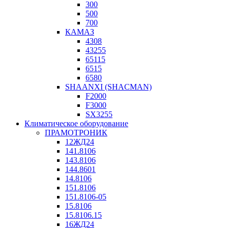
300
500
700
КАМАЗ
4308
43255
65115
6515
6580
SHAANXI (SHACMAN)
F2000
F3000
SX3255
Климатическое оборудование
ПРАМОТРОНИК
12ЖД24
141.8106
143.8106
144.8601
14.8106
151.8106
151.8106-05
15.8106
15.8106.15
16ЖД24