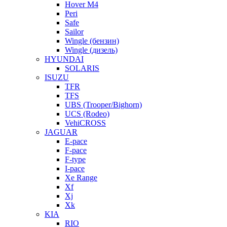
Hover M4
Peri
Safe
Sailor
Wingle (бензин)
Wingle (дизель)
HYUNDAI
SOLARIS
ISUZU
TFR
TFS
UBS (Trooper/Bighorn)
UCS (Rodeo)
VehiCROSS
JAGUAR
E-pace
F-pace
F-type
I-pace
Xe Range
Xf
Xj
Xk
KIA
RIO