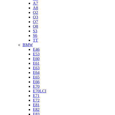
A7
A8
Q2
Q3
Q7
Q8
S3
S6
TT
BMW
E46
E53
E60
E61
E63
E64
E65
E66
E70
E70LCI
E71
E72
E81
E82
E83