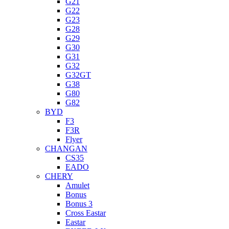
G21
G22
G23
G28
G29
G30
G31
G32
G32GT
G38
G80
G82
BYD
F3
F3R
Flyer
CHANGAN
CS35
EADO
CHERY
Amulet
Bonus
Bonus 3
Cross Eastar
Eastar