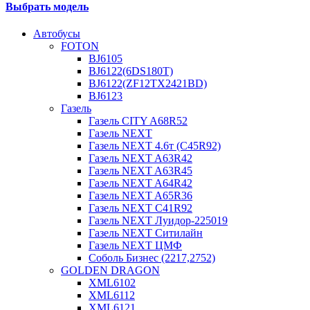
Выбрать модель
Автобусы
FOTON
BJ6105
BJ6122(6DS180T)
BJ6122(ZF12TX2421BD)
BJ6123
Газель
Газель CITY A68R52
Газель NEXT
Газель NEXT 4.6т (C45R92)
Газель NEXT A63R42
Газель NEXT A63R45
Газель NEXT A64R42
Газель NEXT A65R36
Газель NEXT C41R92
Газель NEXT Луидор-225019
Газель NEXT Ситилайн
Газель NEXT ЦМФ
Соболь Бизнес (2217,2752)
GOLDEN DRAGON
XML6102
XML6112
XML6121