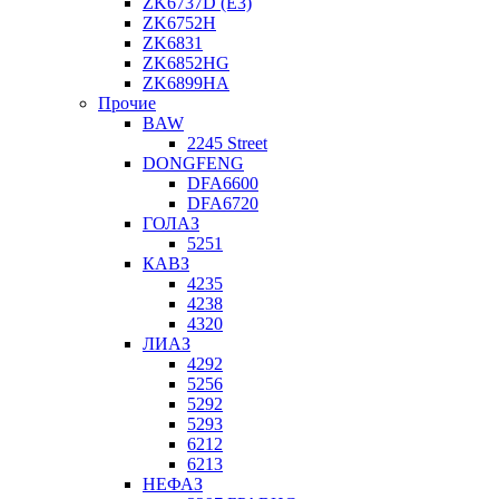
ZK6737D (E3)
ZK6752H
ZK6831
ZK6852HG
ZK6899HA
Прочие
BAW
2245 Street
DONGFENG
DFA6600
DFA6720
ГОЛАЗ
5251
КАВЗ
4235
4238
4320
ЛИАЗ
4292
5256
5292
5293
6212
6213
НЕФАЗ