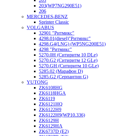
203
203(WP7NG290E51)
206
MERCEDES-BENZ
Sprinter Classic
VOLGABUS
32901 "Ритмикc"
4298.01(diesel)"Ритмикс"
4298.G4(LNG) (WP5NG200E51)
4298 "Ритмикс"
5270.0H (Ситиритм 10 DLe)
5270.G2 (Ситиритм 12 GLe)
5270.GH (Ситиритм 10 GLe)
5285.02 (Марафон D)
5285.G2 (Серпантин G)
YUTONG
ZK6108HG
ZK6118HGA
ZK6119
ZK6121HQ
ZK6122H9
ZK6122H9(WP10.336)
ZK6129H
ZK6129HA
ZK6737D (E2)