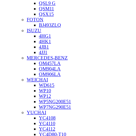
QSL9 G
QSM11
QSX15
FOTON
BJ493ZLQ
ISUZU
4HG1
4HK1
4JB1
4JJ1
MERCEDES-BENZ
OM457LA
OM904LA
OM906LA
WEICHAI
WD615
WP10
WP12
WP5NG200E51
WP7NG290E51
YUCHAI
YC4108
YC4110
YC4112
YC4D80-T10