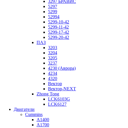
3297 БРАВИС
5297
5299
52994
5299-10-42
5299-11-42
5299-17-42
5299-20-42
ПАЗ
3203
3204
3205
3237
4230 (Аврора)
4234
4320
Вектор
Вектор-NEXT
Zhong Tong
LCK6103G
LCK6127
Двигатели
Cummins
A1400
A1700