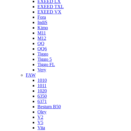
EXEED LX
EXEED TXL
EXEED VX
Fora
IndiS
Kimo
M11
M12
QQ
QQ6
Tiggo
Tiggo 5
Tiggo FL
Very
FAW
1010
1011
1020
6350
6371
Besturn B50
Oley
V2
V5
Vita