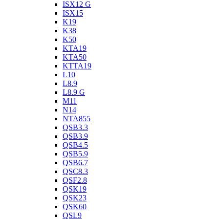
ISX12 G
ISX15
K19
K38
K50
KTA19
KTA50
KTTA19
L10
L8.9
L8.9 G
M11
N14
NTA855
QSB3.3
QSB3.9
QSB4.5
QSB5.9
QSB6.7
QSC8.3
QSF2.8
QSK19
QSK23
QSK60
QSL9