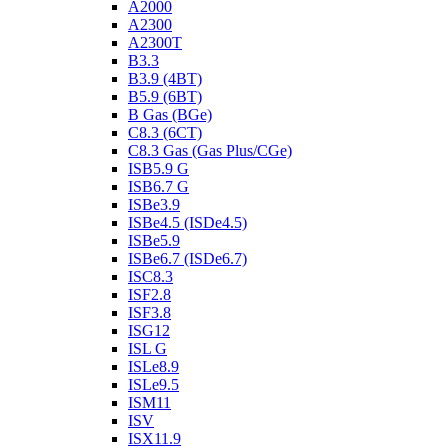
A2000
A2300
A2300T
B3.3
B3.9 (4BT)
B5.9 (6BT)
B Gas (BGe)
C8.3 (6CT)
C8.3 Gas (Gas Plus/CGe)
ISB5.9 G
ISB6.7 G
ISBe3.9
ISBe4.5 (ISDe4.5)
ISBe5.9
ISBe6.7 (ISDe6.7)
ISC8.3
ISF2.8
ISF3.8
ISG12
ISL G
ISLe8.9
ISLe9.5
ISM11
ISV
ISX11.9