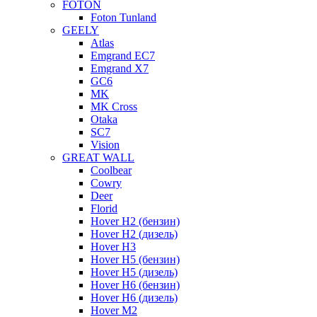
FOTON
Foton Tunland
GEELY
Atlas
Emgrand EC7
Emgrand X7
GC6
MK
MK Cross
Otaka
SC7
Vision
GREAT WALL
Coolbear
Cowry
Deer
Florid
Hover H2 (бензин)
Hover H2 (дизель)
Hover H3
Hover H5 (бензин)
Hover H5 (дизель)
Hover H6 (бензин)
Hover H6 (дизель)
Hover M2