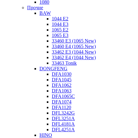
1080
Прочие
BAW
1044 E2
1044 E3
1065 E2
1065 E3
33460 E3 (1065 New)
33460 E4 (1065 New)
33462 E3 (1044 New)
33462 E4 (1044 New)
33463 Tonik
DONGFENG
DFA1030
DFA1045
DFA1062
DFA1063
DFA1065C
DFA1074
DFA1120
DFL3242G
DFL3251A
DFL4181A
DFL4251A
HINO