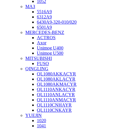
1052
МАЗ
5516А9
6312А9
6430А9-320-010/020
6501А9
MERCEDES-BENZ
ACTROS
Axor
Unimog U400
Unimog U500
MITSUBISHI
FUSO
QINGLING
QL1080AKKACYR
QL1080AKLACYR
QL1080AKMACYR
QL1110ANKACYR
QL1110ANLACYR
QL1110ANMACYR
QL1110CNHAYR
QL1110CNKAYR
YUEJIN
1020
1041