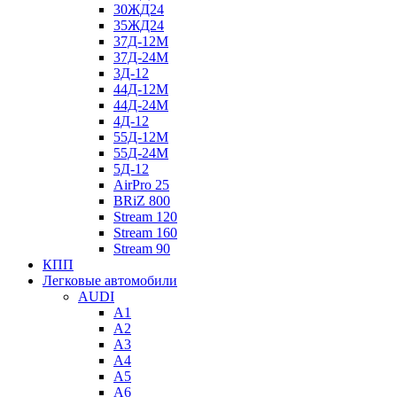
30ЖД24
35ЖД24
37Д-12М
37Д-24М
3Д-12
44Д-12М
44Д-24М
4Д-12
55Д-12М
55Д-24М
5Д-12
AirPro 25
BRiZ 800
Stream 120
Stream 160
Stream 90
КПП
Легковые автомобили
AUDI
A1
A2
A3
A4
A5
A6