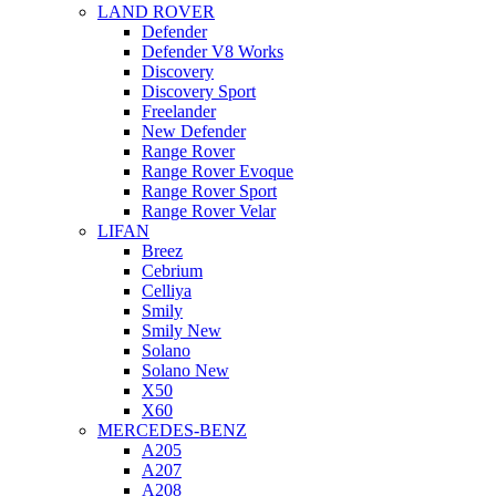
LAND ROVER
Defender
Defender V8 Works
Discovery
Discovery Sport
Freelander
New Defender
Range Rover
Range Rover Evoque
Range Rover Sport
Range Rover Velar
LIFAN
Breez
Cebrium
Celliya
Smily
Smily New
Solano
Solano New
X50
X60
MERCEDES-BENZ
A205
A207
A208