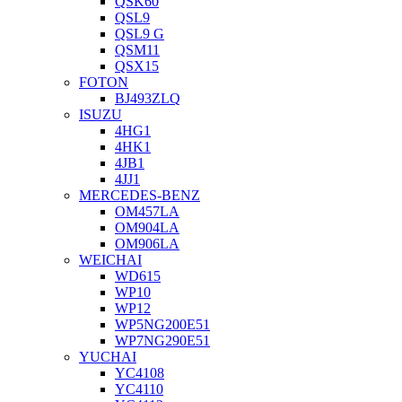
QSK60
QSL9
QSL9 G
QSM11
QSX15
FOTON
BJ493ZLQ
ISUZU
4HG1
4HK1
4JB1
4JJ1
MERCEDES-BENZ
OM457LA
OM904LA
OM906LA
WEICHAI
WD615
WP10
WP12
WP5NG200E51
WP7NG290E51
YUCHAI
YC4108
YC4110