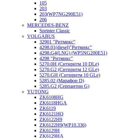
105
203
203(WP7NG290E51)
206
MERCEDES-BENZ
Sprinter Classic
VOLGABUS
32901 "Ритмикc"
4298.01(diesel)"Ритмикс"
4298.G4(LNG) (WP5NG200E51)
4298 "Ритмикс"
5270.0H (Ситиритм 10 DLe)
5270.G2 (Ситиритм 12 GLe)
5270.GH (Ситиритм 10 GLe)
5285.02 (Марафон D)
5285.G2 (Серпантин G)
YUTONG
ZK6108HG
ZK6118HGA
ZK6119
ZK6121HQ
ZK6122H9
ZK6122H9(WP10.336)
ZK6129H
ZK6129HA