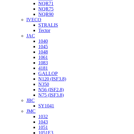
NQR71
NQR75
NQR90
IVECO
STRALIS
Tector
JAC
1040
1045
1048
1061
1083
4181
GALLOP
N120 (ISF3.8)
N350
N56 (ISF2.8)
N75 (ISF3.8)
JBC
SY1041
JMC
1032
1043
1051
1051Е3