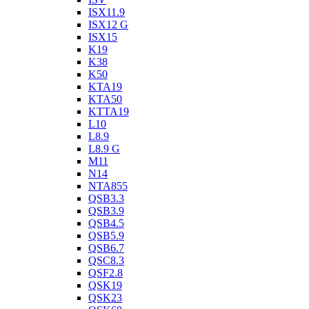
ISX11.9
ISX12 G
ISX15
K19
K38
K50
KTA19
KTA50
KTTA19
L10
L8.9
L8.9 G
M11
N14
NTA855
QSB3.3
QSB3.9
QSB4.5
QSB5.9
QSB6.7
QSC8.3
QSF2.8
QSK19
QSK23