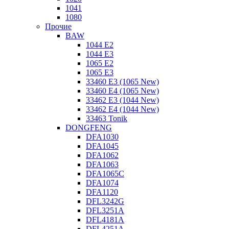
1041
1080
Прочие
BAW
1044 E2
1044 E3
1065 E2
1065 E3
33460 E3 (1065 New)
33460 E4 (1065 New)
33462 E3 (1044 New)
33462 E4 (1044 New)
33463 Tonik
DONGFENG
DFA1030
DFA1045
DFA1062
DFA1063
DFA1065C
DFA1074
DFA1120
DFL3242G
DFL3251A
DFL4181A
DFL4251A