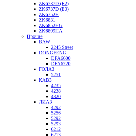
ZK6737D (E2)
ZK6737D (E3)
ZK6752H
ZK6831
ZK6852HG
ZK6899HA
Прочие
BAW
2245 Street
DONGFENG
DFA6600
DFA6720
ГОЛАЗ
5251
КАВЗ
4235
4238
4320
ЛИАЗ
4292
5256
5292
5293
6212
6213