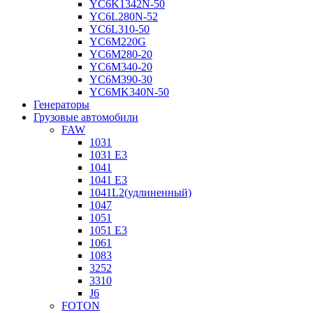
YC6K1342N-50
YC6L280N-52
YC6L310-50
YC6M220G
YC6M280-20
YC6M340-20
YC6M390-30
YC6MK340N-50
Генераторы
Грузовые автомобили
FAW
1031
1031 E3
1041
1041 E3
1041L2(удлиненный)
1047
1051
1051 E3
1061
1083
3252
3310
J6
FOTON