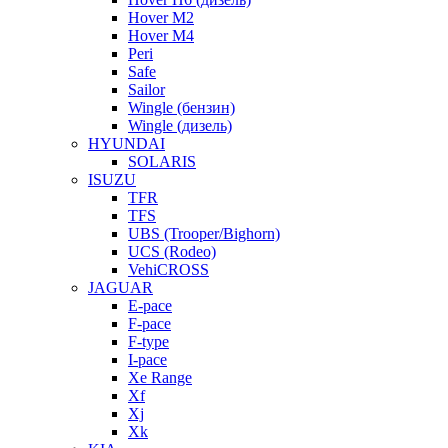
Hover M2
Hover M4
Peri
Safe
Sailor
Wingle (бензин)
Wingle (дизель)
HYUNDAI
SOLARIS
ISUZU
TFR
TFS
UBS (Trooper/Bighorn)
UCS (Rodeo)
VehiCROSS
JAGUAR
E-pace
F-pace
F-type
I-pace
Xe Range
Xf
Xj
Xk