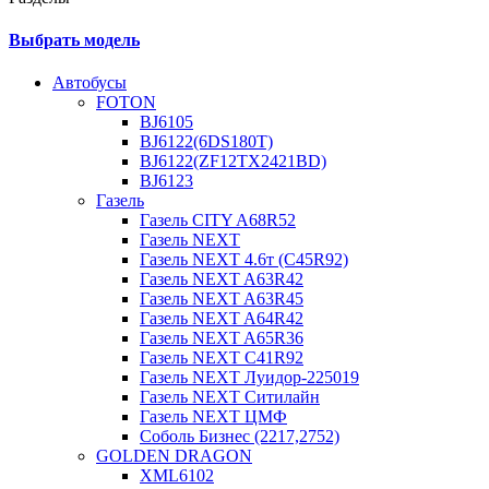
Выбрать модель
Автобусы
FOTON
BJ6105
BJ6122(6DS180T)
BJ6122(ZF12TX2421BD)
BJ6123
Газель
Газель CITY A68R52
Газель NEXT
Газель NEXT 4.6т (C45R92)
Газель NEXT A63R42
Газель NEXT A63R45
Газель NEXT A64R42
Газель NEXT A65R36
Газель NEXT C41R92
Газель NEXT Луидор-225019
Газель NEXT Ситилайн
Газель NEXT ЦМФ
Соболь Бизнес (2217,2752)
GOLDEN DRAGON
XML6102