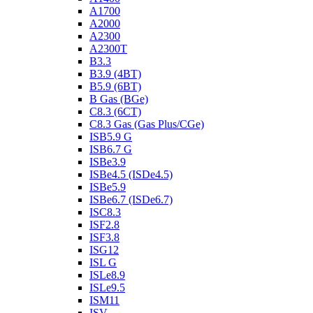
A1700
A2000
A2300
A2300T
B3.3
B3.9 (4BT)
B5.9 (6BT)
B Gas (BGe)
C8.3 (6CT)
C8.3 Gas (Gas Plus/CGe)
ISB5.9 G
ISB6.7 G
ISBe3.9
ISBe4.5 (ISDe4.5)
ISBe5.9
ISBe6.7 (ISDe6.7)
ISC8.3
ISF2.8
ISF3.8
ISG12
ISL G
ISLe8.9
ISLe9.5
ISM11
ISV