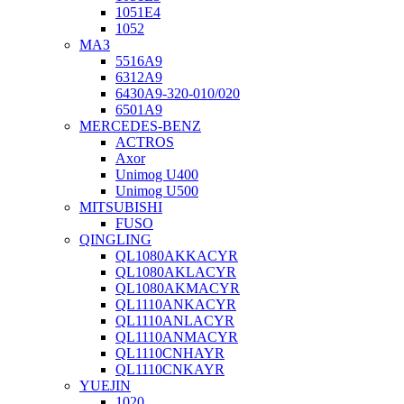
1051Е4
1052
МАЗ
5516А9
6312А9
6430А9-320-010/020
6501А9
MERCEDES-BENZ
ACTROS
Axor
Unimog U400
Unimog U500
MITSUBISHI
FUSO
QINGLING
QL1080AKKACYR
QL1080AKLACYR
QL1080AKMACYR
QL1110ANKACYR
QL1110ANLACYR
QL1110ANMACYR
QL1110CNHAYR
QL1110CNKAYR
YUEJIN
1020