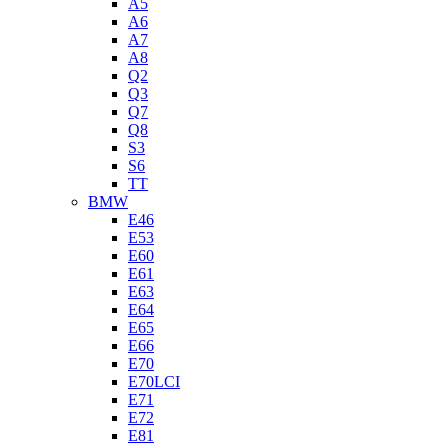
A5
A6
A7
A8
Q2
Q3
Q7
Q8
S3
S6
TT
BMW
E46
E53
E60
E61
E63
E64
E65
E66
E70
E70LCI
E71
E72
E81