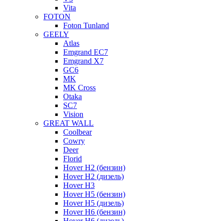
Vita
FOTON
Foton Tunland
GEELY
Atlas
Emgrand EC7
Emgrand X7
GC6
MK
MK Cross
Otaka
SC7
Vision
GREAT WALL
Coolbear
Cowry
Deer
Florid
Hover H2 (бензин)
Hover H2 (дизель)
Hover H3
Hover H5 (бензин)
Hover H5 (дизель)
Hover H6 (бензин)
Hover H6 (дизель)