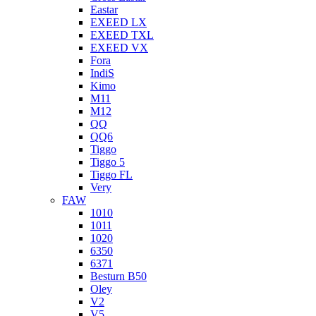
Eastar
EXEED LX
EXEED TXL
EXEED VX
Fora
IndiS
Kimo
M11
M12
QQ
QQ6
Tiggo
Tiggo 5
Tiggo FL
Very
FAW
1010
1011
1020
6350
6371
Besturn B50
Oley
V2
V5