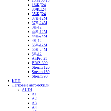
15.8106.15
16ЖД24
30ЖД24
35ЖД24
37Д-12М
37Д-24М
3Д-12
44Д-12М
44Д-24М
4Д-12
55Д-12М
55Д-24М
5Д-12
AirPro 25
BRiZ 800
Stream 120
Stream 160
Stream 90
КПП
Легковые автомобили
AUDI
A1
A2
A3
A4