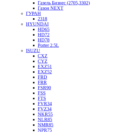
Газель Бизнес (2705,3302)
Газон NEXT
ГУРАН
2318
HYUNDAI
HD65
HD72
HD78
Porter 2.5L
ISUZU
CXZ
CYZ
EXZ51
EXZ52
FRD
FRR
FSR90
FSS
FTS
FVR34
FVZ34
NKR55
NLR85
NMR85
NPR75