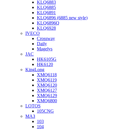
KLQ6883
KLQ6885
KLQ6891
KLQ6896 (6885 new style)
KLQ6896Q
KLQ6928
IVECO
Crossway
Daily
Magelys
JAC
HK6105G
HK6120
KingLong
XMQ6118
XMQ6119
XMQ6120
XMQ6127
XMQ6129
XMQ6800
LOTOS
105CNG
МАЗ
103
104