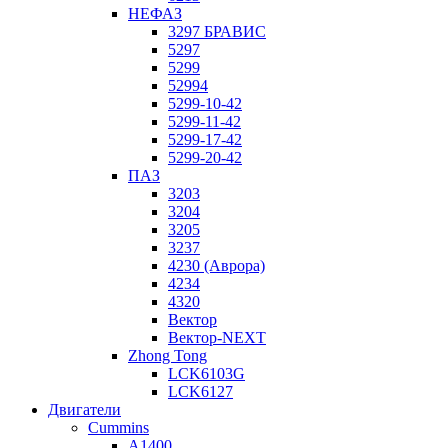
НЕФАЗ
3297 БРАВИС
5297
5299
52994
5299-10-42
5299-11-42
5299-17-42
5299-20-42
ПАЗ
3203
3204
3205
3237
4230 (Аврора)
4234
4320
Вектор
Вектор-NEXT
Zhong Tong
LCK6103G
LCK6127
Двигатели
Cummins
A1400