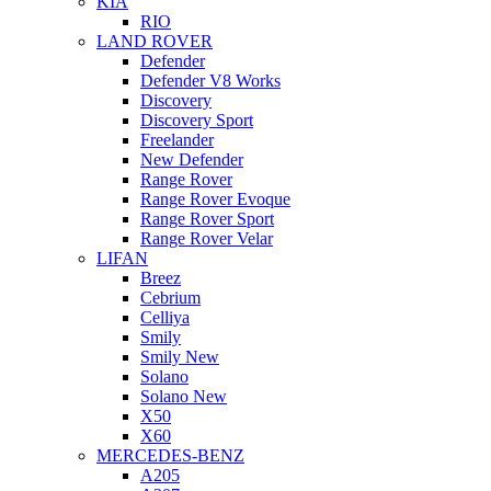
KIA
RIO
LAND ROVER
Defender
Defender V8 Works
Discovery
Discovery Sport
Freelander
New Defender
Range Rover
Range Rover Evoque
Range Rover Sport
Range Rover Velar
LIFAN
Breez
Cebrium
Celliya
Smily
Smily New
Solano
Solano New
X50
X60
MERCEDES-BENZ
A205