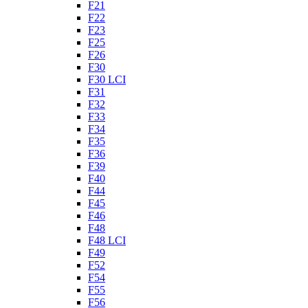
F21
F22
F23
F25
F26
F30
F30 LCI
F31
F32
F33
F34
F35
F36
F39
F40
F44
F45
F46
F48
F48 LCI
F49
F52
F54
F55
F56