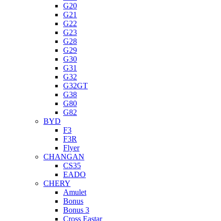
G20
G21
G22
G23
G28
G29
G30
G31
G32
G32GT
G38
G80
G82
BYD
F3
F3R
Flyer
CHANGAN
CS35
EADO
CHERY
Amulet
Bonus
Bonus 3
Cross Eastar