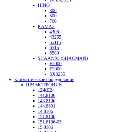
HINO
300
500
700
КАМАЗ
4308
43255
65115
6515
6580
SHAANXI (SHACMAN)
F2000
F3000
SX3255
Климатическое оборудование
ПРАМОТРОНИК
12ЖД24
141.8106
143.8106
144.8601
14.8106
151.8106
151.8106-05
15.8106