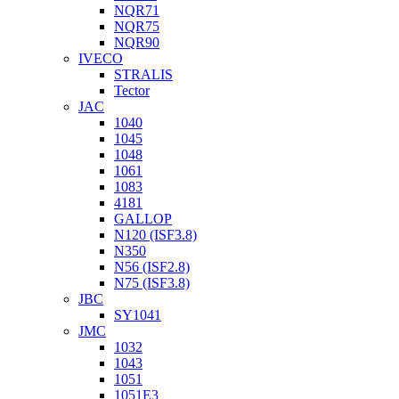
NQR71
NQR75
NQR90
IVECO
STRALIS
Tector
JAC
1040
1045
1048
1061
1083
4181
GALLOP
N120 (ISF3.8)
N350
N56 (ISF2.8)
N75 (ISF3.8)
JBC
SY1041
JMC
1032
1043
1051
1051Е3