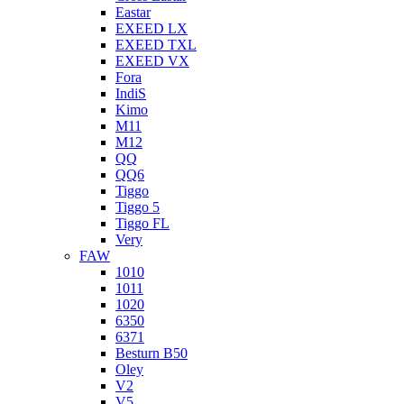
Eastar
EXEED LX
EXEED TXL
EXEED VX
Fora
IndiS
Kimo
M11
M12
QQ
QQ6
Tiggo
Tiggo 5
Tiggo FL
Very
FAW
1010
1011
1020
6350
6371
Besturn B50
Oley
V2
V5