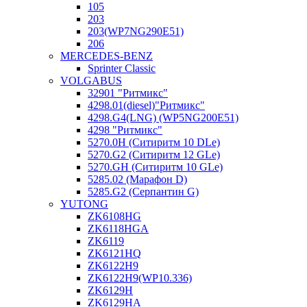
105
203
203(WP7NG290E51)
206
MERCEDES-BENZ
Sprinter Classic
VOLGABUS
32901 "Ритмикc"
4298.01(diesel)"Ритмикс"
4298.G4(LNG) (WP5NG200E51)
4298 "Ритмикс"
5270.0H (Ситиритм 10 DLe)
5270.G2 (Ситиритм 12 GLe)
5270.GH (Ситиритм 10 GLe)
5285.02 (Марафон D)
5285.G2 (Серпантин G)
YUTONG
ZK6108HG
ZK6118HGA
ZK6119
ZK6121HQ
ZK6122H9
ZK6122H9(WP10.336)
ZK6129H
ZK6129HA