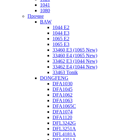
1041
1080
Прочие
BAW
1044 E2
1044 E3
1065 E2
1065 E3
33460 E3 (1065 New)
33460 E4 (1065 New)
33462 E3 (1044 New)
33462 E4 (1044 New)
33463 Tonik
DONGFENG
DFA1030
DFA1045
DFA1062
DFA1063
DFA1065C
DFA1074
DFA1120
DFL3242G
DFL3251A
DFL4181A
DFL4251A