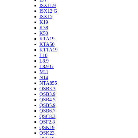
ISX11.9
ISX12 G
ISX15
K19
K38
K50
KTA19
KTA50
KTTA19
L10
L8.9
L8.9 G
M11
N14
NTA855
QSB3.3
QSB3.9
QSB4.5
QSB5.9
QSB6.7
QSC8.3
QSF2.8
QSK19
QSK23