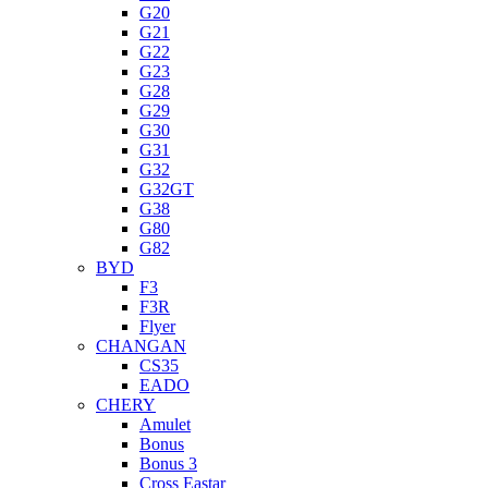
G20
G21
G22
G23
G28
G29
G30
G31
G32
G32GT
G38
G80
G82
BYD
F3
F3R
Flyer
CHANGAN
CS35
EADO
CHERY
Amulet
Bonus
Bonus 3
Cross Eastar