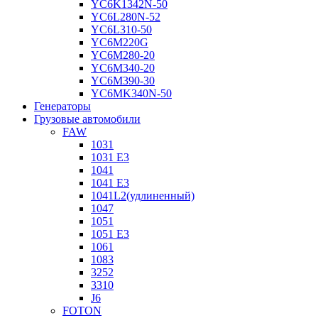
YC6K1342N-50
YC6L280N-52
YC6L310-50
YC6M220G
YC6M280-20
YC6M340-20
YC6M390-30
YC6MK340N-50
Генераторы
Грузовые автомобили
FAW
1031
1031 E3
1041
1041 E3
1041L2(удлиненный)
1047
1051
1051 E3
1061
1083
3252
3310
J6
FOTON