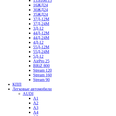
15.8106.15
16ЖД24
30ЖД24
35ЖД24
37Д-12М
37Д-24М
3Д-12
44Д-12М
44Д-24М
4Д-12
55Д-12М
55Д-24М
5Д-12
AirPro 25
BRiZ 800
Stream 120
Stream 160
Stream 90
КПП
Легковые автомобили
AUDI
A1
A2
A3
A4