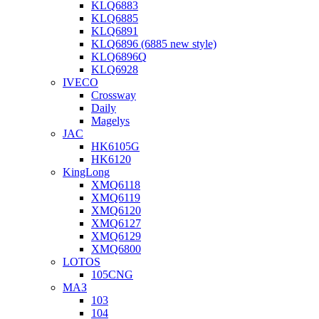
KLQ6883
KLQ6885
KLQ6891
KLQ6896 (6885 new style)
KLQ6896Q
KLQ6928
IVECO
Crossway
Daily
Magelys
JAC
HK6105G
HK6120
KingLong
XMQ6118
XMQ6119
XMQ6120
XMQ6127
XMQ6129
XMQ6800
LOTOS
105CNG
МАЗ
103
104