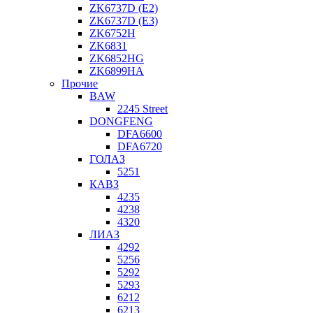
ZK6737D (E2)
ZK6737D (E3)
ZK6752H
ZK6831
ZK6852HG
ZK6899HA
Прочие
BAW
2245 Street
DONGFENG
DFA6600
DFA6720
ГОЛАЗ
5251
КАВЗ
4235
4238
4320
ЛИАЗ
4292
5256
5292
5293
6212
6213