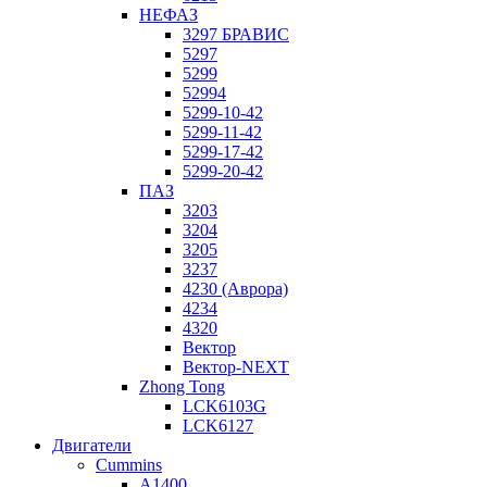
НЕФАЗ
3297 БРАВИС
5297
5299
52994
5299-10-42
5299-11-42
5299-17-42
5299-20-42
ПАЗ
3203
3204
3205
3237
4230 (Аврора)
4234
4320
Вектор
Вектор-NEXT
Zhong Tong
LCK6103G
LCK6127
Двигатели
Cummins
A1400