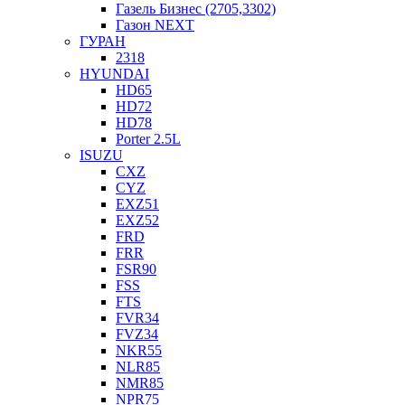
Газель Бизнес (2705,3302)
Газон NEXT
ГУРАН
2318
HYUNDAI
HD65
HD72
HD78
Porter 2.5L
ISUZU
CXZ
CYZ
EXZ51
EXZ52
FRD
FRR
FSR90
FSS
FTS
FVR34
FVZ34
NKR55
NLR85
NMR85
NPR75