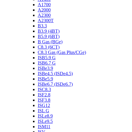
A1700
A2000
A2300
A2300T
B3.3
B3.9 (4BT)
B5.9 (6BT)
B Gas (BGe)
C8.3 (6CT)
C8.3 Gas (Gas Plus/CGe)
ISB5.9 G
ISB6.7 G
ISBe3.9
ISBe4.5 (ISDe4.5)
ISBe5.9
ISBe6.7 (ISDe6.7)
ISC8.3
ISF2.8
ISF3.8
ISG12
ISL G
ISLe8.9
ISLe9.5
ISM11
ISV