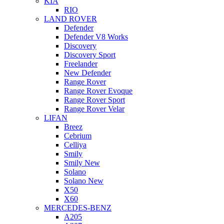
KIA
RIO
LAND ROVER
Defender
Defender V8 Works
Discovery
Discovery Sport
Freelander
New Defender
Range Rover
Range Rover Evoque
Range Rover Sport
Range Rover Velar
LIFAN
Breez
Cebrium
Celliya
Smily
Smily New
Solano
Solano New
X50
X60
MERCEDES-BENZ
A205