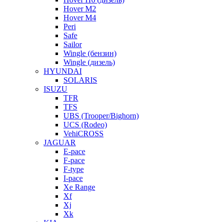
Hover M2
Hover M4
Peri
Safe
Sailor
Wingle (бензин)
Wingle (дизель)
HYUNDAI
SOLARIS
ISUZU
TFR
TFS
UBS (Trooper/Bighorn)
UCS (Rodeo)
VehiCROSS
JAGUAR
E-pace
F-pace
F-type
I-pace
Xe Range
Xf
Xj
Xk