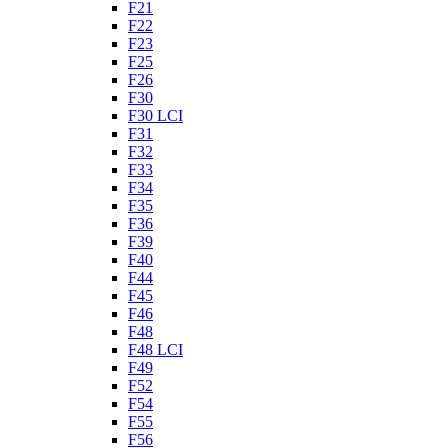
F21
F22
F23
F25
F26
F30
F30 LCI
F31
F32
F33
F34
F35
F36
F39
F40
F44
F45
F46
F48
F48 LCI
F49
F52
F54
F55
F56