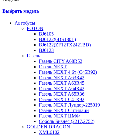
Выбрать модель
Автобусы
FOTON
BJ6105
BJ6122(6DS180T)
BJ6122(ZF12TX2421BD)
BJ6123
Газель
Газель CITY A68R52
Газель NEXT
Газель NEXT 4.6т (C45R92)
Газель NEXT A63R42
Газель NEXT A63R45
Газель NEXT A64R42
Газель NEXT A65R36
Газель NEXT C41R92
Газель NEXT Луидор-225019
Газель NEXT Ситилайн
Газель NEXT ЦМФ
Соболь Бизнес (2217,2752)
GOLDEN DRAGON
XML6102