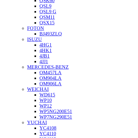
QSK60
QSL9
QSL9 G
QSM11
QSX15
FOTON
BJ493ZLQ
ISUZU
4HG1
4HK1
4JB1
4JJ1
MERCEDES-BENZ
OM457LA
OM904LA
OM906LA
WEICHAI
WD615
WP10
WP12
WP5NG200E51
WP7NG290E51
YUCHAI
YC4108
YC4110