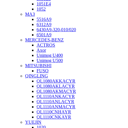
1051Е4
1052
МАЗ
5516А9
6312А9
6430А9-320-010/020
6501А9
MERCEDES-BENZ
ACTROS
Axor
Unimog U400
Unimog U500
MITSUBISHI
FUSO
QINGLING
QL1080AKKACYR
QL1080AKLACYR
QL1080AKMACYR
QL1110ANKACYR
QL1110ANLACYR
QL1110ANMACYR
QL1110CNHAYR
QL1110CNKAYR
YUEJIN
1020