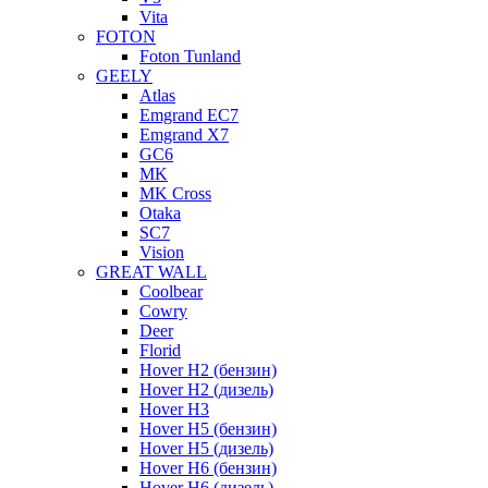
Vita
FOTON
Foton Tunland
GEELY
Atlas
Emgrand EC7
Emgrand X7
GC6
MK
MK Cross
Otaka
SC7
Vision
GREAT WALL
Coolbear
Cowry
Deer
Florid
Hover H2 (бензин)
Hover H2 (дизель)
Hover H3
Hover H5 (бензин)
Hover H5 (дизель)
Hover H6 (бензин)
Hover H6 (дизель)