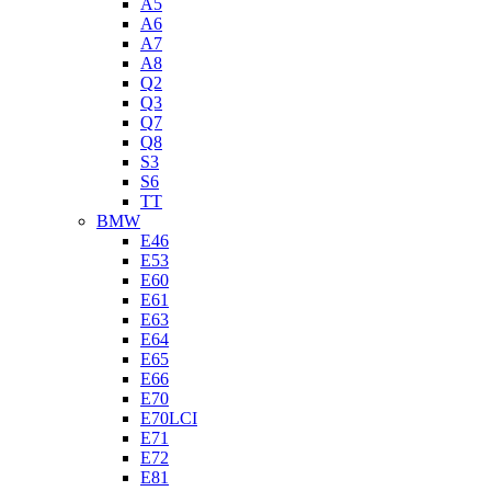
A5
A6
A7
A8
Q2
Q3
Q7
Q8
S3
S6
TT
BMW
E46
E53
E60
E61
E63
E64
E65
E66
E70
E70LCI
E71
E72
E81