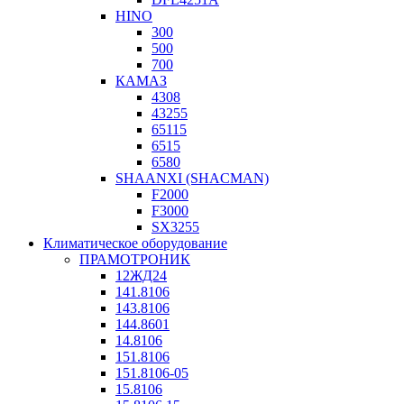
HINO
300
500
700
КАМАЗ
4308
43255
65115
6515
6580
SHAANXI (SHACMAN)
F2000
F3000
SX3255
Климатическое оборудование
ПРАМОТРОНИК
12ЖД24
141.8106
143.8106
144.8601
14.8106
151.8106
151.8106-05
15.8106