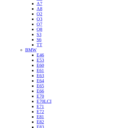
A7
A8
Q2
Q3
Q7
Q8
S3
S6
TT
BMW
E46
E53
E60
E61
E63
E64
E65
E66
E70
E70LCI
E71
E72
E81
E82
E83