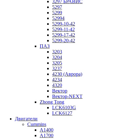
3297 БРАВИС
5297
5299
52994
5299-10-42
5299-11-42
5299-17-42
5299-20-42
ПАЗ
3203
3204
3205
3237
4230 (Аврора)
4234
4320
Вектор
Вектор-NEXT
Zhong Tong
LCK6103G
LCK6127
Двигатели
Cummins
A1400
A1700