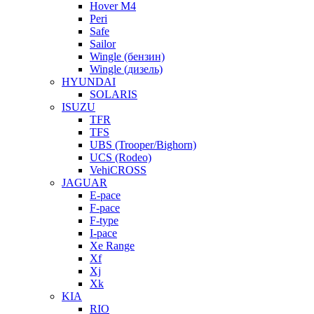
Hover M4
Peri
Safe
Sailor
Wingle (бензин)
Wingle (дизель)
HYUNDAI
SOLARIS
ISUZU
TFR
TFS
UBS (Trooper/Bighorn)
UCS (Rodeo)
VehiCROSS
JAGUAR
E-pace
F-pace
F-type
I-pace
Xe Range
Xf
Xj
Xk
KIA
RIO