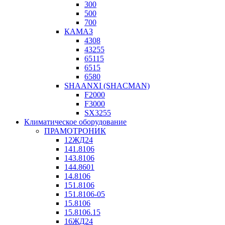
300
500
700
КАМАЗ
4308
43255
65115
6515
6580
SHAANXI (SHACMAN)
F2000
F3000
SX3255
Климатическое оборудование
ПРАМОТРОНИК
12ЖД24
141.8106
143.8106
144.8601
14.8106
151.8106
151.8106-05
15.8106
15.8106.15
16ЖД24