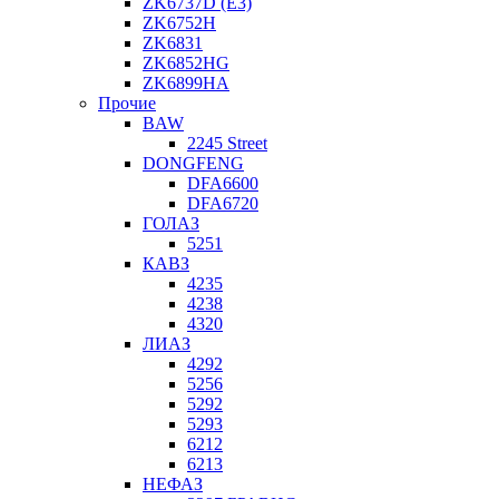
ZK6737D (E3)
ZK6752H
ZK6831
ZK6852HG
ZK6899HA
Прочие
BAW
2245 Street
DONGFENG
DFA6600
DFA6720
ГОЛАЗ
5251
КАВЗ
4235
4238
4320
ЛИАЗ
4292
5256
5292
5293
6212
6213
НЕФАЗ