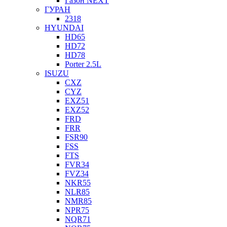
Газон NEXT
ГУРАН
2318
HYUNDAI
HD65
HD72
HD78
Porter 2.5L
ISUZU
CXZ
CYZ
EXZ51
EXZ52
FRD
FRR
FSR90
FSS
FTS
FVR34
FVZ34
NKR55
NLR85
NMR85
NPR75
NQR71