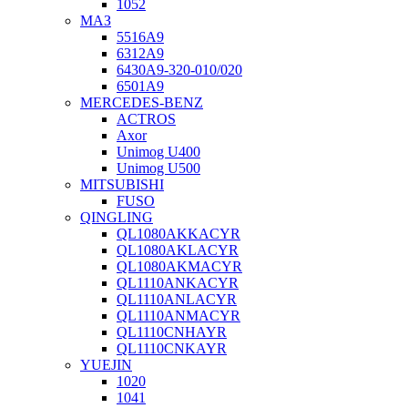
1052
МАЗ
5516А9
6312А9
6430А9-320-010/020
6501А9
MERCEDES-BENZ
ACTROS
Axor
Unimog U400
Unimog U500
MITSUBISHI
FUSO
QINGLING
QL1080AKKACYR
QL1080AKLACYR
QL1080AKMACYR
QL1110ANKACYR
QL1110ANLACYR
QL1110ANMACYR
QL1110CNHAYR
QL1110CNKAYR
YUEJIN
1020
1041