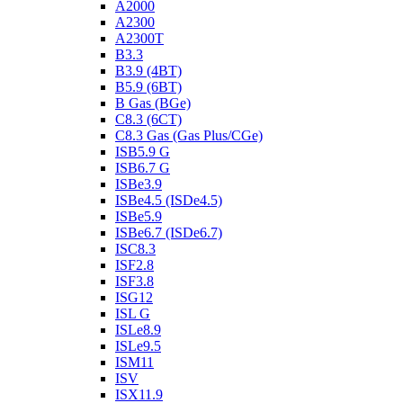
A2000
A2300
A2300T
B3.3
B3.9 (4BT)
B5.9 (6BT)
B Gas (BGe)
C8.3 (6CT)
C8.3 Gas (Gas Plus/CGe)
ISB5.9 G
ISB6.7 G
ISBe3.9
ISBe4.5 (ISDe4.5)
ISBe5.9
ISBe6.7 (ISDe6.7)
ISC8.3
ISF2.8
ISF3.8
ISG12
ISL G
ISLe8.9
ISLe9.5
ISM11
ISV
ISX11.9