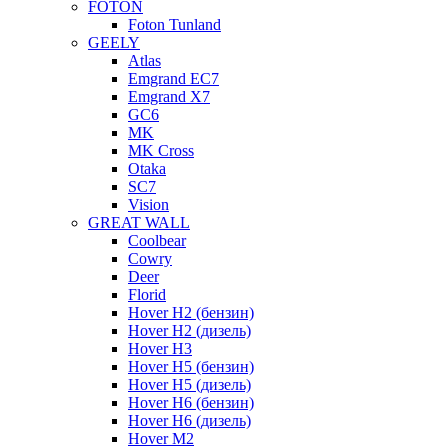
FOTON
Foton Tunland
GEELY
Atlas
Emgrand EC7
Emgrand X7
GC6
MK
MK Cross
Otaka
SC7
Vision
GREAT WALL
Coolbear
Cowry
Deer
Florid
Hover H2 (бензин)
Hover H2 (дизель)
Hover H3
Hover H5 (бензин)
Hover H5 (дизель)
Hover H6 (бензин)
Hover H6 (дизель)
Hover M2