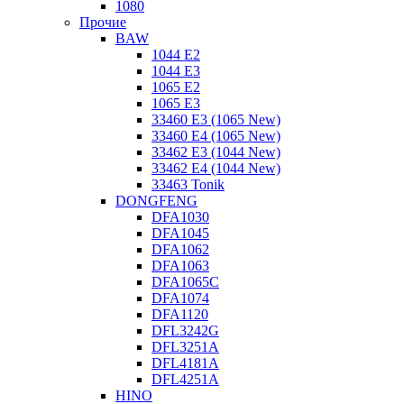
1080
Прочие
BAW
1044 E2
1044 E3
1065 E2
1065 E3
33460 E3 (1065 New)
33460 E4 (1065 New)
33462 E3 (1044 New)
33462 E4 (1044 New)
33463 Tonik
DONGFENG
DFA1030
DFA1045
DFA1062
DFA1063
DFA1065C
DFA1074
DFA1120
DFL3242G
DFL3251A
DFL4181A
DFL4251A
HINO