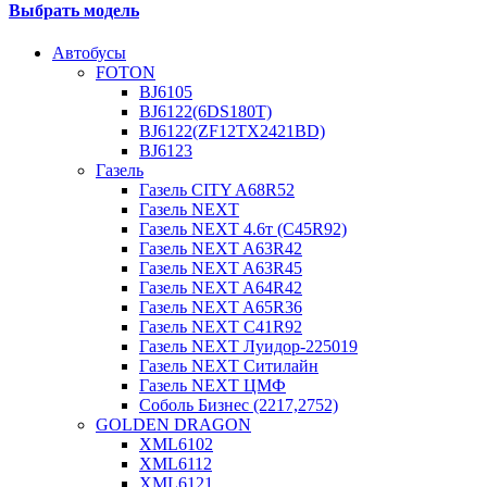
Выбрать модель
Автобусы
FOTON
BJ6105
BJ6122(6DS180T)
BJ6122(ZF12TX2421BD)
BJ6123
Газель
Газель CITY A68R52
Газель NEXT
Газель NEXT 4.6т (C45R92)
Газель NEXT A63R42
Газель NEXT A63R45
Газель NEXT A64R42
Газель NEXT A65R36
Газель NEXT C41R92
Газель NEXT Луидор-225019
Газель NEXT Ситилайн
Газель NEXT ЦМФ
Соболь Бизнес (2217,2752)
GOLDEN DRAGON
XML6102
XML6112
XML6121