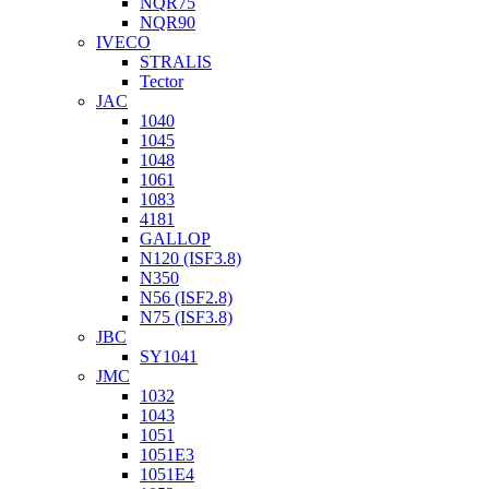
NQR75
NQR90
IVECO
STRALIS
Tector
JAC
1040
1045
1048
1061
1083
4181
GALLOP
N120 (ISF3.8)
N350
N56 (ISF2.8)
N75 (ISF3.8)
JBC
SY1041
JMC
1032
1043
1051
1051Е3
1051Е4