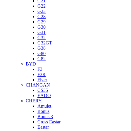
G21
G22
G23
G28
G29
G30
G31
G32
G32GT
G38
G80
G82
BYD
F3
F3R
Flyer
CHANGAN
CS35
EADO
CHERY
Amulet
Bonus
Bonus 3
Cross Eastar
Eastar