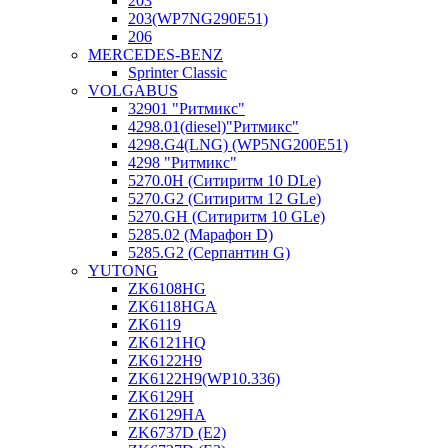
203
203(WP7NG290E51)
206
MERCEDES-BENZ
Sprinter Classic
VOLGABUS
32901 "Ритмикc"
4298.01(diesel)"Ритмикс"
4298.G4(LNG) (WP5NG200E51)
4298 "Ритмикс"
5270.0H (Ситиритм 10 DLe)
5270.G2 (Ситиритм 12 GLe)
5270.GH (Ситиритм 10 GLe)
5285.02 (Марафон D)
5285.G2 (Серпантин G)
YUTONG
ZK6108HG
ZK6118HGA
ZK6119
ZK6121HQ
ZK6122H9
ZK6122H9(WP10.336)
ZK6129H
ZK6129HA
ZK6737D (E2)