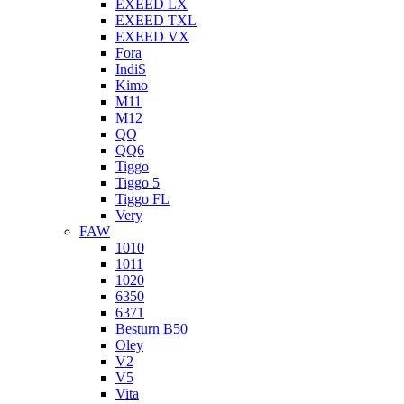
EXEED LX
EXEED TXL
EXEED VX
Fora
IndiS
Kimo
M11
M12
QQ
QQ6
Tiggo
Tiggo 5
Tiggo FL
Very
FAW
1010
1011
1020
6350
6371
Besturn B50
Oley
V2
V5
Vita