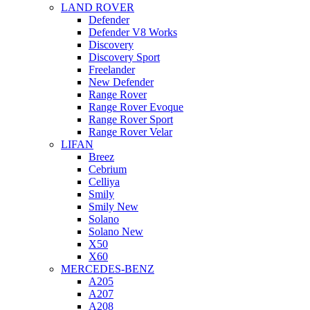
LAND ROVER
Defender
Defender V8 Works
Discovery
Discovery Sport
Freelander
New Defender
Range Rover
Range Rover Evoque
Range Rover Sport
Range Rover Velar
LIFAN
Breez
Cebrium
Celliya
Smily
Smily New
Solano
Solano New
X50
X60
MERCEDES-BENZ
A205
A207
A208