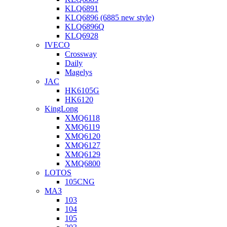
KLQ6891
KLQ6896 (6885 new style)
KLQ6896Q
KLQ6928
IVECO
Crossway
Daily
Magelys
JAC
HK6105G
HK6120
KingLong
XMQ6118
XMQ6119
XMQ6120
XMQ6127
XMQ6129
XMQ6800
LOTOS
105CNG
МАЗ
103
104
105