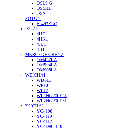
QSL9 G
QSM11
QSX15
FOTON
BJ493ZLQ
ISUZU
4HG1
4HK1
4JB1
4JJ1
MERCEDES-BENZ
OM457LA
OM904LA
OM906LA
WEICHAI
WD615
WP10
WP12
WP5NG200E51
WP7NG290E51
YUCHAI
YC4108
YC4110
YC4112
YC4D80-T10