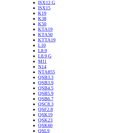
ISX12 G
ISX15
K19
K38
K50
KTA19
KTA50
KTTA19
L10
L8.9
L8.9 G
M11
N14
NTA855
QSB3.3
QSB3.9
QSB4.5
QSB5.9
QSB6.7
QSC8.3
QSF2.8
QSK19
QSK23
QSK60
QSL9