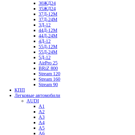
30ЖД24
35ЖД24
37Д-12М
37Д-24М
3Д-12
44Д-12М
44Д-24М
4Д-12
55Д-12М
55Д-24М
5Д-12
AirPro 25
BRiZ 800
Stream 120
Stream 160
Stream 90
КПП
Легковые автомобили
AUDI
A1
A2
A3
A4
A5
A6