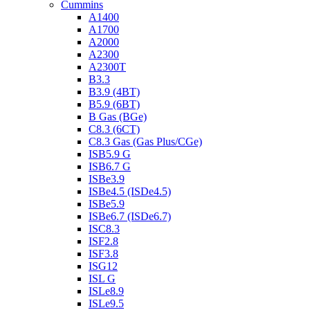
Cummins
A1400
A1700
A2000
A2300
A2300T
B3.3
B3.9 (4BT)
B5.9 (6BT)
B Gas (BGe)
C8.3 (6CT)
C8.3 Gas (Gas Plus/CGe)
ISB5.9 G
ISB6.7 G
ISBe3.9
ISBe4.5 (ISDe4.5)
ISBe5.9
ISBe6.7 (ISDe6.7)
ISC8.3
ISF2.8
ISF3.8
ISG12
ISL G
ISLe8.9
ISLe9.5