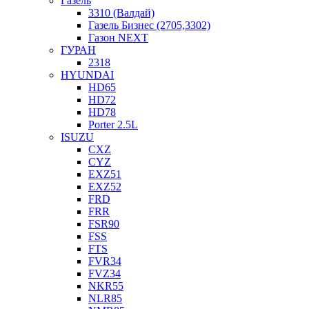
Газель
3310 (Валдай)
Газель Бизнес (2705,3302)
Газон NEXT
ГУРАН
2318
HYUNDAI
HD65
HD72
HD78
Porter 2.5L
ISUZU
CXZ
CYZ
EXZ51
EXZ52
FRD
FRR
FSR90
FSS
FTS
FVR34
FVZ34
NKR55
NLR85