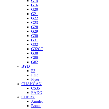
G15
G16
G20
G21
G22
G23
G28
G29
G30
G31
G32
G32GT
G38
G80
G82
BYD
F3
F3R
Flyer
CHANGAN
CS35
EADO
CHERY
Amulet
Bonus