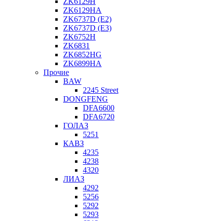
ZK6129H
ZK6129HA
ZK6737D (E2)
ZK6737D (E3)
ZK6752H
ZK6831
ZK6852HG
ZK6899HA
Прочие
BAW
2245 Street
DONGFENG
DFA6600
DFA6720
ГОЛАЗ
5251
КАВЗ
4235
4238
4320
ЛИАЗ
4292
5256
5292
5293