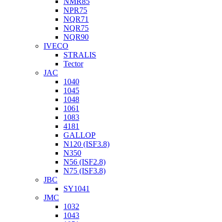
NMR85
NPR75
NQR71
NQR75
NQR90
IVECO
STRALIS
Tector
JAC
1040
1045
1048
1061
1083
4181
GALLOP
N120 (ISF3.8)
N350
N56 (ISF2.8)
N75 (ISF3.8)
JBC
SY1041
JMC
1032
1043