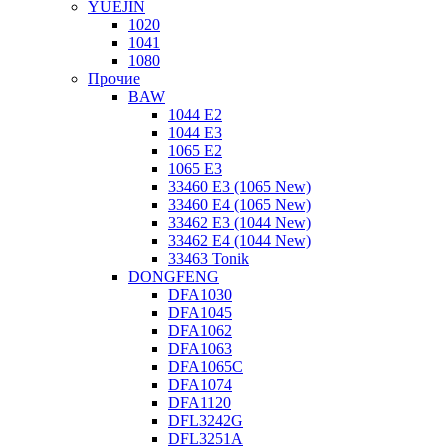
YUEJIN
1020
1041
1080
Прочие
BAW
1044 E2
1044 E3
1065 E2
1065 E3
33460 E3 (1065 New)
33460 E4 (1065 New)
33462 E3 (1044 New)
33462 E4 (1044 New)
33463 Tonik
DONGFENG
DFA1030
DFA1045
DFA1062
DFA1063
DFA1065C
DFA1074
DFA1120
DFL3242G
DFL3251A