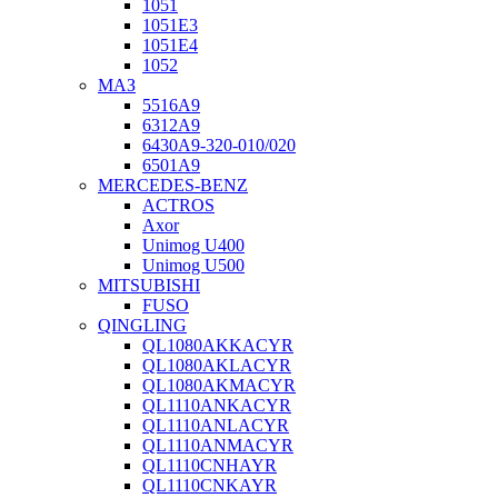
1051
1051Е3
1051Е4
1052
МАЗ
5516А9
6312А9
6430А9-320-010/020
6501А9
MERCEDES-BENZ
ACTROS
Axor
Unimog U400
Unimog U500
MITSUBISHI
FUSO
QINGLING
QL1080AKKACYR
QL1080AKLACYR
QL1080AKMACYR
QL1110ANKACYR
QL1110ANLACYR
QL1110ANMACYR
QL1110CNHAYR
QL1110CNKAYR