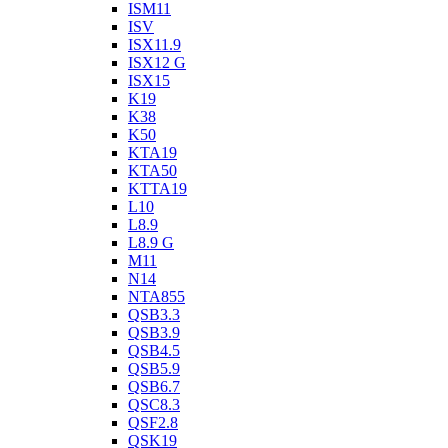
ISM11
ISV
ISX11.9
ISX12 G
ISX15
K19
K38
K50
KTA19
KTA50
KTTA19
L10
L8.9
L8.9 G
M11
N14
NTA855
QSB3.3
QSB3.9
QSB4.5
QSB5.9
QSB6.7
QSC8.3
QSF2.8
QSK19