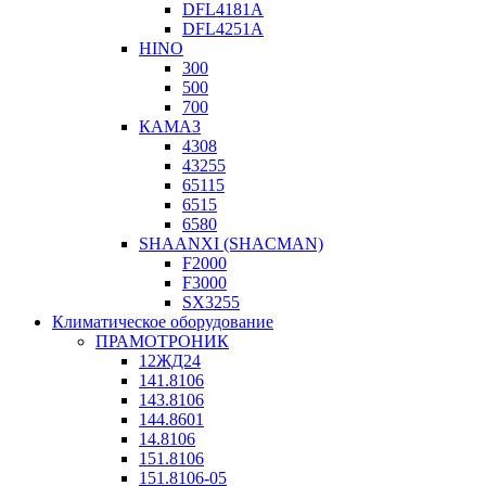
DFL4181A
DFL4251A
HINO
300
500
700
КАМАЗ
4308
43255
65115
6515
6580
SHAANXI (SHACMAN)
F2000
F3000
SX3255
Климатическое оборудование
ПРАМОТРОНИК
12ЖД24
141.8106
143.8106
144.8601
14.8106
151.8106
151.8106-05