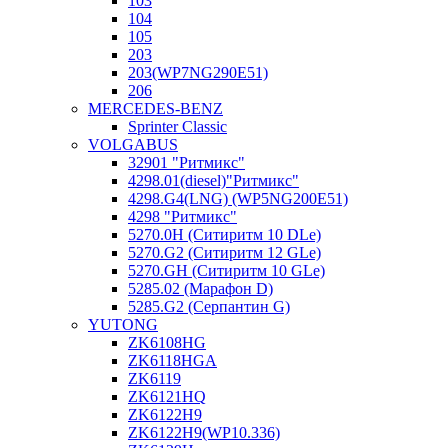
103
104
105
203
203(WP7NG290E51)
206
MERCEDES-BENZ
Sprinter Classic
VOLGABUS
32901 "Ритмикc"
4298.01(diesel)"Ритмикс"
4298.G4(LNG) (WP5NG200E51)
4298 "Ритмикс"
5270.0H (Ситиритм 10 DLe)
5270.G2 (Ситиритм 12 GLe)
5270.GH (Ситиритм 10 GLe)
5285.02 (Марафон D)
5285.G2 (Серпантин G)
YUTONG
ZK6108HG
ZK6118HGA
ZK6119
ZK6121HQ
ZK6122H9
ZK6122H9(WP10.336)