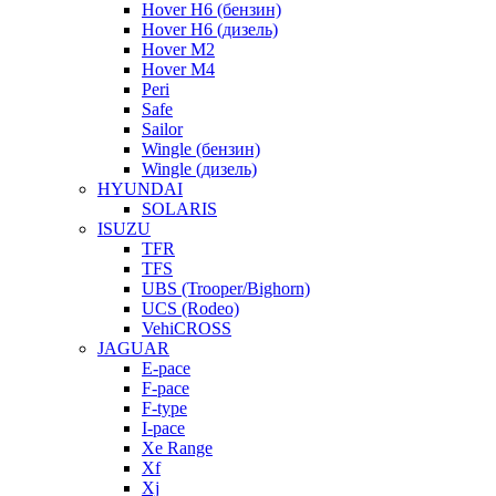
Hover H6 (бензин)
Hover H6 (дизель)
Hover M2
Hover M4
Peri
Safe
Sailor
Wingle (бензин)
Wingle (дизель)
HYUNDAI
SOLARIS
ISUZU
TFR
TFS
UBS (Trooper/Bighorn)
UCS (Rodeo)
VehiCROSS
JAGUAR
E-pace
F-pace
F-type
I-pace
Xe Range
Xf
Xj