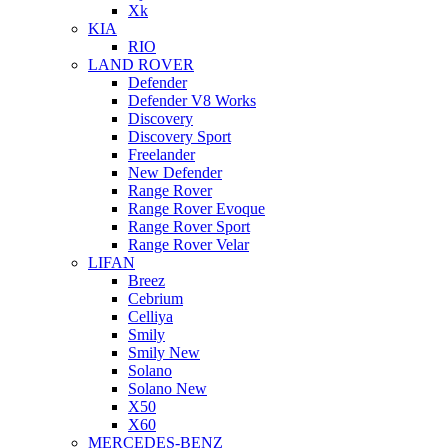
Xk
KIA
RIO
LAND ROVER
Defender
Defender V8 Works
Discovery
Discovery Sport
Freelander
New Defender
Range Rover
Range Rover Evoque
Range Rover Sport
Range Rover Velar
LIFAN
Breez
Cebrium
Celliya
Smily
Smily New
Solano
Solano New
X50
X60
MERCEDES-BENZ