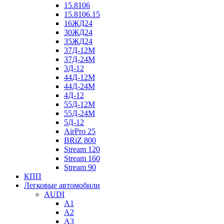
15.8106
15.8106.15
16ЖД24
30ЖД24
35ЖД24
37Д-12М
37Д-24М
3Д-12
44Д-12М
44Д-24М
4Д-12
55Д-12М
55Д-24М
5Д-12
AirPro 25
BRiZ 800
Stream 120
Stream 160
Stream 90
КПП
Легковые автомобили
AUDI
A1
A2
A3