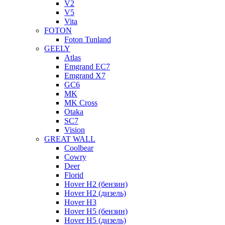
V2
V5
Vita
FOTON
Foton Tunland
GEELY
Atlas
Emgrand EC7
Emgrand X7
GC6
MK
MK Cross
Otaka
SC7
Vision
GREAT WALL
Coolbear
Cowry
Deer
Florid
Hover H2 (бензин)
Hover H2 (дизель)
Hover H3
Hover H5 (бензин)
Hover H5 (дизель)