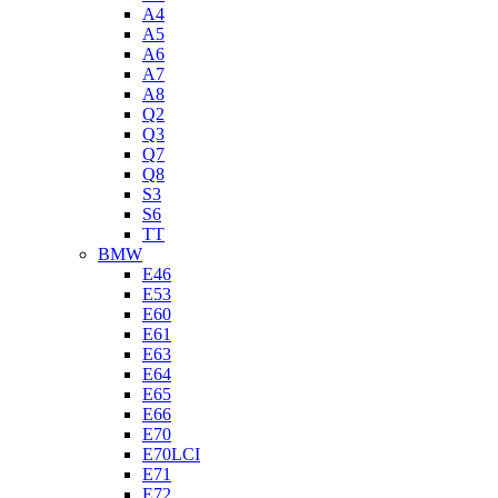
A4
A5
A6
A7
A8
Q2
Q3
Q7
Q8
S3
S6
TT
BMW
E46
E53
E60
E61
E63
E64
E65
E66
E70
E70LCI
E71
E72