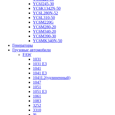
YC6J245-30
YC6K1342N-50
YC6L280N-52
YC6L310-50
YC6M220G
YC6M280-20
YC6M340-20
YC6M390-30
YC6MK340N-50
Генераторы
Грузовые автомобили
FAW
1031
1031 E3
1041
1041 E3
1041L2(удлиненный)
1047
1051
1051 E3
1061
1083
3252
3310
J6