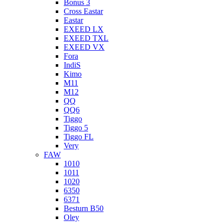
Bonus 3
Cross Eastar
Eastar
EXEED LX
EXEED TXL
EXEED VX
Fora
IndiS
Kimo
M11
M12
QQ
QQ6
Tiggo
Tiggo 5
Tiggo FL
Very
FAW
1010
1011
1020
6350
6371
Besturn B50
Oley