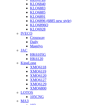
KLQ6840
KLQ6883
KLQ6885
KLQ6891
KLQ6896 (6885 new style)
KLQ6896Q
KLQ6928
IVECO
Crossway
Daily
Magelys
JAC
HK6105G
HK6120
KingLong
XMQ6118
XMQ6119
XMQ6120
XMQ6127
XMQ6129
XMQ6800
LOTOS
105CNG
МАЗ