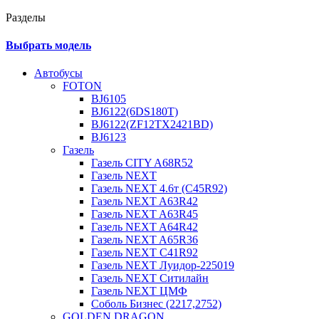
Разделы
Выбрать модель
Автобусы
FOTON
BJ6105
BJ6122(6DS180T)
BJ6122(ZF12TX2421BD)
BJ6123
Газель
Газель CITY A68R52
Газель NEXT
Газель NEXT 4.6т (C45R92)
Газель NEXT A63R42
Газель NEXT A63R45
Газель NEXT A64R42
Газель NEXT A65R36
Газель NEXT C41R92
Газель NEXT Луидор-225019
Газель NEXT Ситилайн
Газель NEXT ЦМФ
Соболь Бизнес (2217,2752)
GOLDEN DRAGON