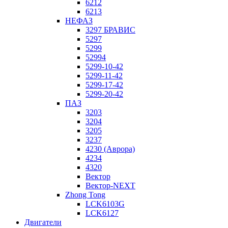
6212
6213
НЕФАЗ
3297 БРАВИС
5297
5299
52994
5299-10-42
5299-11-42
5299-17-42
5299-20-42
ПАЗ
3203
3204
3205
3237
4230 (Аврора)
4234
4320
Вектор
Вектор-NEXT
Zhong Tong
LCK6103G
LCK6127
Двигатели