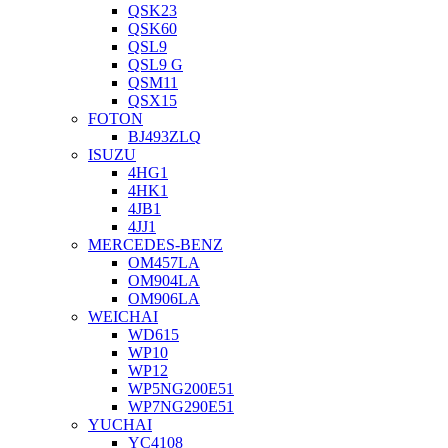
QSK23
QSK60
QSL9
QSL9 G
QSM11
QSX15
FOTON
BJ493ZLQ
ISUZU
4HG1
4HK1
4JB1
4JJ1
MERCEDES-BENZ
OM457LA
OM904LA
OM906LA
WEICHAI
WD615
WP10
WP12
WP5NG200E51
WP7NG290E51
YUCHAI
YC4108