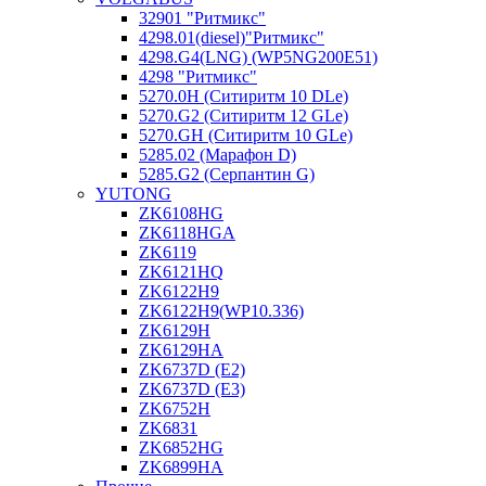
32901 "Ритмикc"
4298.01(diesel)"Ритмикс"
4298.G4(LNG) (WP5NG200E51)
4298 "Ритмикс"
5270.0H (Ситиритм 10 DLe)
5270.G2 (Ситиритм 12 GLe)
5270.GH (Ситиритм 10 GLe)
5285.02 (Марафон D)
5285.G2 (Серпантин G)
YUTONG
ZK6108HG
ZK6118HGA
ZK6119
ZK6121HQ
ZK6122H9
ZK6122H9(WP10.336)
ZK6129H
ZK6129HA
ZK6737D (E2)
ZK6737D (E3)
ZK6752H
ZK6831
ZK6852HG
ZK6899HA