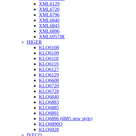
XML6129
XML6720
XML6796
XML6840
XML6845
XML6896
XML6957JR
HIGER
KLQ6108
KLQ6109
KLQ6118
KLQ6119
KLQ6127
KLQ6129
KLQ6608
KLQ6720
KLQ6728
KLQ6840
KLQ6883
KLQ6885
KLQ6891
KLQ6896 (6885 new style)
KLQ6896Q
KLQ6928
IVECO