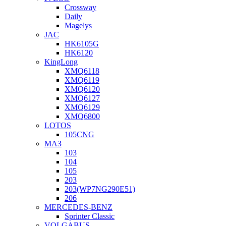
Crossway
Daily
Magelys
JAC
HK6105G
HK6120
KingLong
XMQ6118
XMQ6119
XMQ6120
XMQ6127
XMQ6129
XMQ6800
LOTOS
105CNG
МАЗ
103
104
105
203
203(WP7NG290E51)
206
MERCEDES-BENZ
Sprinter Classic
VOLGABUS