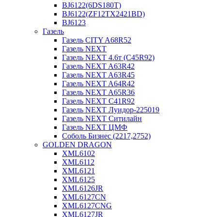
BJ6122(6DS180T)
BJ6122(ZF12TX2421BD)
BJ6123
Газель
Газель CITY A68R52
Газель NEXT
Газель NEXT 4.6т (C45R92)
Газель NEXT A63R42
Газель NEXT A63R45
Газель NEXT A64R42
Газель NEXT A65R36
Газель NEXT C41R92
Газель NEXT Луидор-225019
Газель NEXT Ситилайн
Газель NEXT ЦМФ
Соболь Бизнес (2217,2752)
GOLDEN DRAGON
XML6102
XML6112
XML6121
XML6125
XML6126JR
XML6127CN
XML6127CNG
XML6127JR