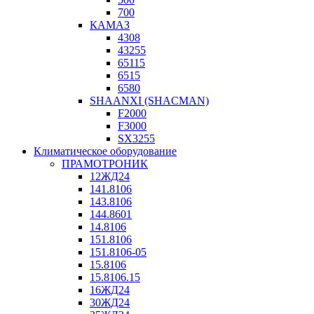
700
КАМАЗ
4308
43255
65115
6515
6580
SHAANXI (SHACMAN)
F2000
F3000
SX3255
Климатическое оборудование
ПРАМОТРОНИК
12ЖД24
141.8106
143.8106
144.8601
14.8106
151.8106
151.8106-05
15.8106
15.8106.15
16ЖД24
30ЖД24