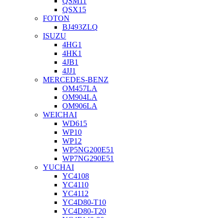
QSM11
QSX15
FOTON
BJ493ZLQ
ISUZU
4HG1
4HK1
4JB1
4JJ1
MERCEDES-BENZ
OM457LA
OM904LA
OM906LA
WEICHAI
WD615
WP10
WP12
WP5NG200E51
WP7NG290E51
YUCHAI
YC4108
YC4110
YC4112
YC4D80-T10
YC4D80-T20