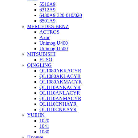
5516А9
6312А9
6430А9-320-010/020
6501А9
MERCEDES-BENZ
ACTROS
Axor
Unimog U400
Unimog U500
MITSUBISHI
FUSO
QINGLING
QL1080AKKACYR
QL1080AKLACYR
QL1080AKMACYR
QL1110ANKACYR
QL1110ANLACYR
QL1110ANMACYR
QL1110CNHAYR
QL1110CNKAYR
YUEJIN
1020
1041
1080
Прочие