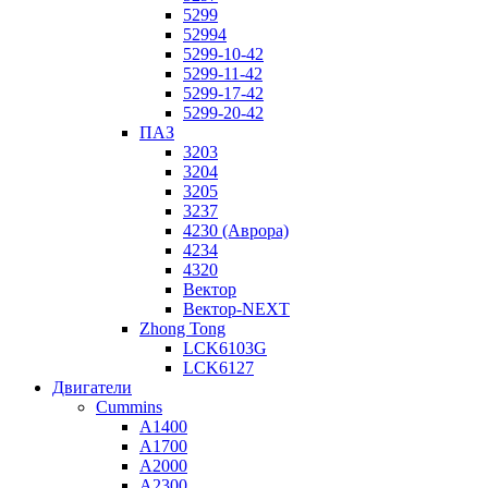
5299
52994
5299-10-42
5299-11-42
5299-17-42
5299-20-42
ПАЗ
3203
3204
3205
3237
4230 (Аврора)
4234
4320
Вектор
Вектор-NEXT
Zhong Tong
LCK6103G
LCK6127
Двигатели
Cummins
A1400
A1700
A2000
A2300