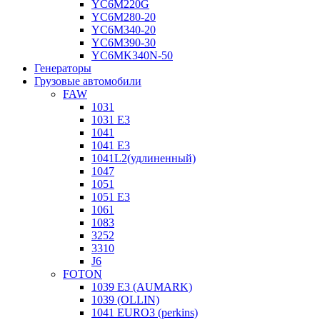
YC6M220G
YC6M280-20
YC6M340-20
YC6M390-30
YC6MK340N-50
Генераторы
Грузовые автомобили
FAW
1031
1031 E3
1041
1041 E3
1041L2(удлиненный)
1047
1051
1051 E3
1061
1083
3252
3310
J6
FOTON
1039 E3 (AUMARK)
1039 (OLLIN)
1041 EURO3 (perkins)