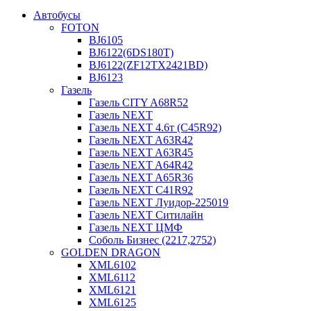
Автобусы
FOTON
BJ6105
BJ6122(6DS180T)
BJ6122(ZF12TX2421BD)
BJ6123
Газель
Газель CITY A68R52
Газель NEXT
Газель NEXT 4.6т (C45R92)
Газель NEXT A63R42
Газель NEXT A63R45
Газель NEXT A64R42
Газель NEXT A65R36
Газель NEXT C41R92
Газель NEXT Луидор-225019
Газель NEXT Ситилайн
Газель NEXT ЦМФ
Соболь Бизнес (2217,2752)
GOLDEN DRAGON
XML6102
XML6112
XML6121
XML6125