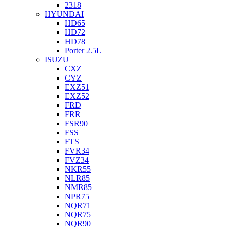
2318
HYUNDAI
HD65
HD72
HD78
Porter 2.5L
ISUZU
CXZ
CYZ
EXZ51
EXZ52
FRD
FRR
FSR90
FSS
FTS
FVR34
FVZ34
NKR55
NLR85
NMR85
NPR75
NQR71
NQR75
NQR90