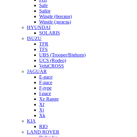
Safe
Sailor
Wingle (бензин)
Wingle (дизель)
HYUNDAI
SOLARIS
ISUZU
TFR
TFS
UBS (Trooper/Bighorn)
UCS (Rodeo)
VehiCROSS
JAGUAR
E-pace
F-pace
F-type
I-pace
Xe Range
Xf
Xj
Xk
KIA
RIO
LAND ROVER