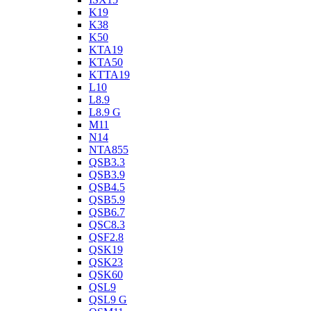
K19
K38
K50
KTA19
KTA50
KTTA19
L10
L8.9
L8.9 G
M11
N14
NTA855
QSB3.3
QSB3.9
QSB4.5
QSB5.9
QSB6.7
QSC8.3
QSF2.8
QSK19
QSK23
QSK60
QSL9
QSL9 G