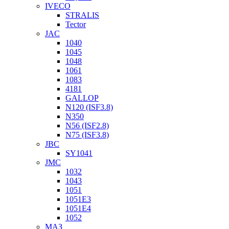
IVECO
STRALIS
Tector
JAC
1040
1045
1048
1061
1083
4181
GALLOP
N120 (ISF3.8)
N350
N56 (ISF2.8)
N75 (ISF3.8)
JBC
SY1041
JMC
1032
1043
1051
1051Е3
1051Е4
1052
МАЗ