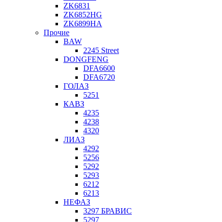
ZK6831
ZK6852HG
ZK6899HA
Прочие
BAW
2245 Street
DONGFENG
DFA6600
DFA6720
ГОЛАЗ
5251
КАВЗ
4235
4238
4320
ЛИАЗ
4292
5256
5292
5293
6212
6213
НЕФАЗ
3297 БРАВИС
5297