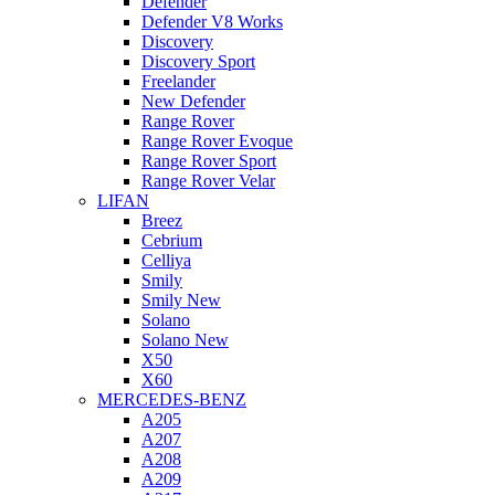
Defender
Defender V8 Works
Discovery
Discovery Sport
Freelander
New Defender
Range Rover
Range Rover Evoque
Range Rover Sport
Range Rover Velar
LIFAN
Breez
Cebrium
Celliya
Smily
Smily New
Solano
Solano New
X50
X60
MERCEDES-BENZ
A205
A207
A208
A209