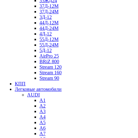
35ЖД24
37Д-12М
37Д-24М
3Д-12
44Д-12М
44Д-24М
4Д-12
55Д-12М
55Д-24М
5Д-12
AirPro 25
BRiZ 800
Stream 120
Stream 160
Stream 90
КПП
Легковые автомобили
AUDI
A1
A2
A3
A4
A5
A6
A7