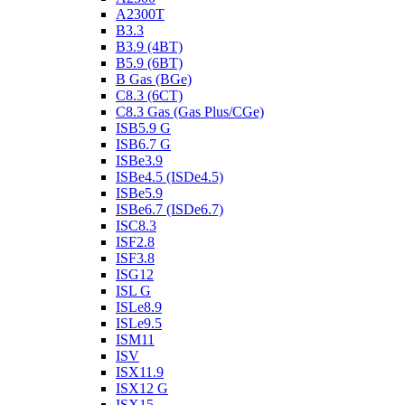
A2300T
B3.3
B3.9 (4BT)
B5.9 (6BT)
B Gas (BGe)
C8.3 (6CT)
C8.3 Gas (Gas Plus/CGe)
ISB5.9 G
ISB6.7 G
ISBe3.9
ISBe4.5 (ISDe4.5)
ISBe5.9
ISBe6.7 (ISDe6.7)
ISC8.3
ISF2.8
ISF3.8
ISG12
ISL G
ISLe8.9
ISLe9.5
ISM11
ISV
ISX11.9
ISX12 G
ISX15