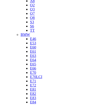
A8
Q2
Q3
Q7
Q8
S3
S6
TT
BMW
E46
E53
E60
E61
E63
E64
E65
E66
E70
E70LCI
E71
E72
E81
E82
E83
E84