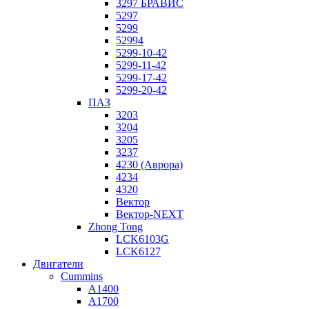
3297 БРАВИС
5297
5299
52994
5299-10-42
5299-11-42
5299-17-42
5299-20-42
ПАЗ
3203
3204
3205
3237
4230 (Аврора)
4234
4320
Вектор
Вектор-NEXT
Zhong Tong
LCK6103G
LCK6127
Двигатели
Cummins
A1400
A1700