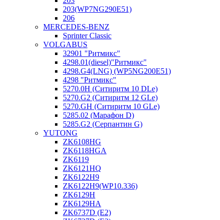
203
203(WP7NG290E51)
206
MERCEDES-BENZ
Sprinter Classic
VOLGABUS
32901 "Ритмикc"
4298.01(diesel)"Ритмикс"
4298.G4(LNG) (WP5NG200E51)
4298 "Ритмикс"
5270.0H (Ситиритм 10 DLe)
5270.G2 (Ситиритм 12 GLe)
5270.GH (Ситиритм 10 GLe)
5285.02 (Марафон D)
5285.G2 (Серпантин G)
YUTONG
ZK6108HG
ZK6118HGA
ZK6119
ZK6121HQ
ZK6122H9
ZK6122H9(WP10.336)
ZK6129H
ZK6129HA
ZK6737D (E2)