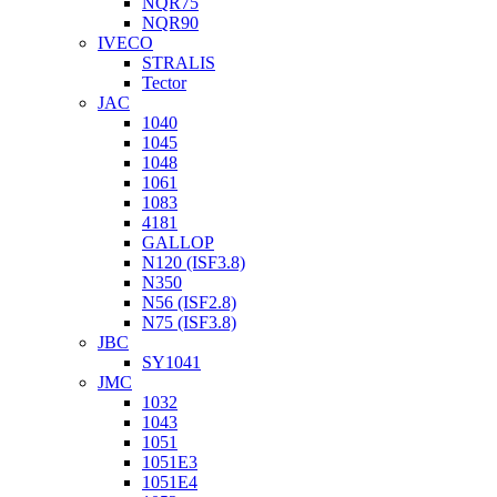
NQR75
NQR90
IVECO
STRALIS
Tector
JAC
1040
1045
1048
1061
1083
4181
GALLOP
N120 (ISF3.8)
N350
N56 (ISF2.8)
N75 (ISF3.8)
JBC
SY1041
JMC
1032
1043
1051
1051Е3
1051Е4