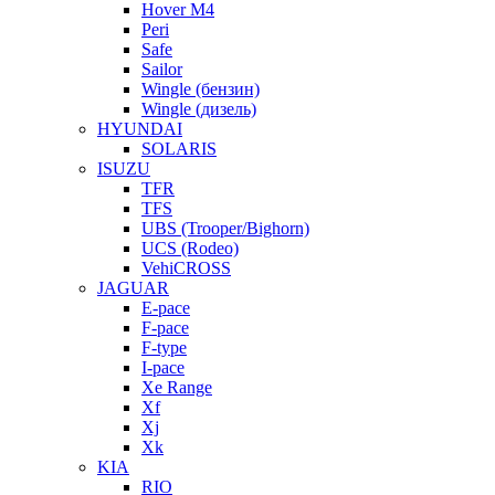
Hover M4
Peri
Safe
Sailor
Wingle (бензин)
Wingle (дизель)
HYUNDAI
SOLARIS
ISUZU
TFR
TFS
UBS (Trooper/Bighorn)
UCS (Rodeo)
VehiCROSS
JAGUAR
E-pace
F-pace
F-type
I-pace
Xe Range
Xf
Xj
Xk
KIA
RIO