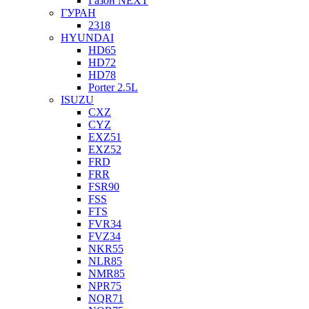
Газон NEXT
ГУРАН
2318
HYUNDAI
HD65
HD72
HD78
Porter 2.5L
ISUZU
CXZ
CYZ
EXZ51
EXZ52
FRD
FRR
FSR90
FSS
FTS
FVR34
FVZ34
NKR55
NLR85
NMR85
NPR75
NQR71