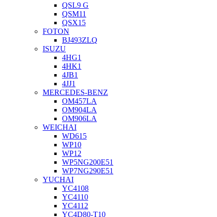
QSL9 G
QSM11
QSX15
FOTON
BJ493ZLQ
ISUZU
4HG1
4HK1
4JB1
4JJ1
MERCEDES-BENZ
OM457LA
OM904LA
OM906LA
WEICHAI
WD615
WP10
WP12
WP5NG200E51
WP7NG290E51
YUCHAI
YC4108
YC4110
YC4112
YC4D80-T10