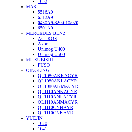
1052
МАЗ
5516А9
6312А9
6430А9-320-010/020
6501А9
MERCEDES-BENZ
ACTROS
Axor
Unimog U400
Unimog U500
MITSUBISHI
FUSO
QINGLING
QL1080AKKACYR
QL1080AKLACYR
QL1080AKMACYR
QL1110ANKACYR
QL1110ANLACYR
QL1110ANMACYR
QL1110CNHAYR
QL1110CNKAYR
YUEJIN
1020
1041