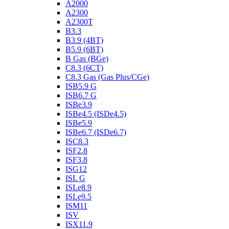
A2000
A2300
A2300T
B3.3
B3.9 (4BT)
B5.9 (6BT)
B Gas (BGe)
C8.3 (6CT)
C8.3 Gas (Gas Plus/CGe)
ISB5.9 G
ISB6.7 G
ISBe3.9
ISBe4.5 (ISDe4.5)
ISBe5.9
ISBe6.7 (ISDe6.7)
ISC8.3
ISF2.8
ISF3.8
ISG12
ISL G
ISLe8.9
ISLe9.5
ISM11
ISV
ISX11.9