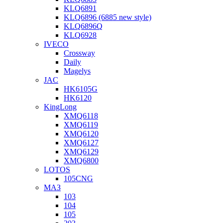
KLQ6891
KLQ6896 (6885 new style)
KLQ6896Q
KLQ6928
IVECO
Crossway
Daily
Magelys
JAC
HK6105G
HK6120
KingLong
XMQ6118
XMQ6119
XMQ6120
XMQ6127
XMQ6129
XMQ6800
LOTOS
105CNG
МАЗ
103
104
105