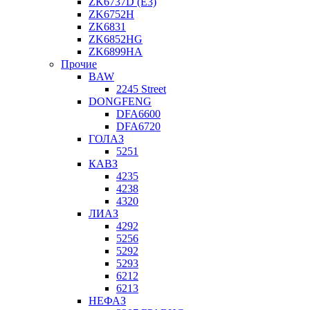
ZK6737D (E3)
ZK6752H
ZK6831
ZK6852HG
ZK6899HA
Прочие
BAW
2245 Street
DONGFENG
DFA6600
DFA6720
ГОЛАЗ
5251
КАВЗ
4235
4238
4320
ЛИАЗ
4292
5256
5292
5293
6212
6213
НЕФАЗ