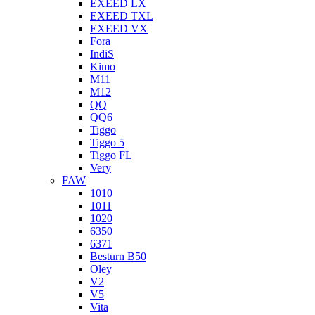
EXEED LX
EXEED TXL
EXEED VX
Fora
IndiS
Kimo
M11
M12
QQ
QQ6
Tiggo
Tiggo 5
Tiggo FL
Very
FAW
1010
1011
1020
6350
6371
Besturn B50
Oley
V2
V5
Vita