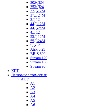
30ЖД24
35ЖД24
37Д-12М
37Д-24М
3Д-12
44Д-12М
44Д-24М
4Д-12
55Д-12М
55Д-24М
5Д-12
AirPro 25
BRiZ 800
Stream 120
Stream 160
Stream 90
КПП
Легковые автомобили
AUDI
A1
A2
A3
A4
A5
A6