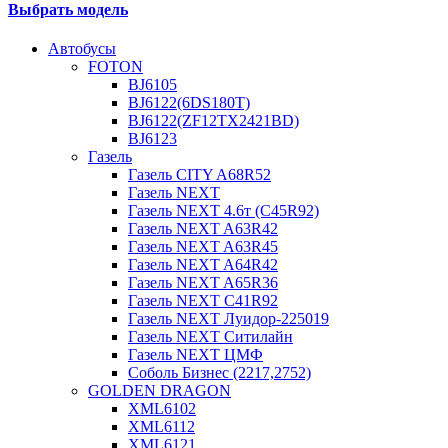
Выбрать модель
Автобусы
FOTON
BJ6105
BJ6122(6DS180T)
BJ6122(ZF12TX2421BD)
BJ6123
Газель
Газель CITY A68R52
Газель NEXT
Газель NEXT 4.6т (C45R92)
Газель NEXT A63R42
Газель NEXT A63R45
Газель NEXT A64R42
Газель NEXT A65R36
Газель NEXT C41R92
Газель NEXT Луидор-225019
Газель NEXT Ситилайн
Газель NEXT ЦМФ
Соболь Бизнес (2217,2752)
GOLDEN DRAGON
XML6102
XML6112
XML6121