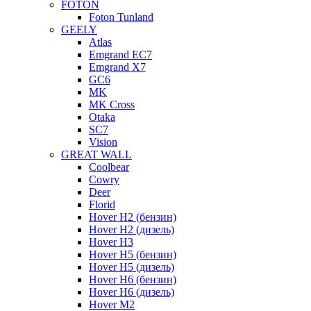
FOTON
Foton Tunland
GEELY
Atlas
Emgrand EC7
Emgrand X7
GC6
MK
MK Cross
Otaka
SC7
Vision
GREAT WALL
Coolbear
Cowry
Deer
Florid
Hover H2 (бензин)
Hover H2 (дизель)
Hover H3
Hover H5 (бензин)
Hover H5 (дизель)
Hover H6 (бензин)
Hover H6 (дизель)
Hover M2