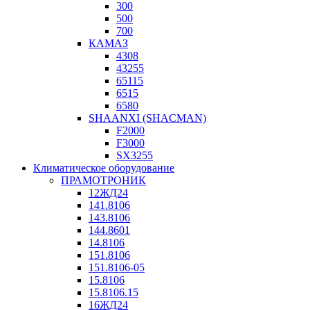
300
500
700
КАМАЗ
4308
43255
65115
6515
6580
SHAANXI (SHACMAN)
F2000
F3000
SX3255
Климатическое оборудование
ПРАМОТРОНИК
12ЖД24
141.8106
143.8106
144.8601
14.8106
151.8106
151.8106-05
15.8106
15.8106.15
16ЖД24