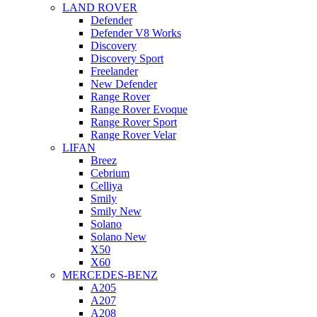
LAND ROVER
Defender
Defender V8 Works
Discovery
Discovery Sport
Freelander
New Defender
Range Rover
Range Rover Evoque
Range Rover Sport
Range Rover Velar
LIFAN
Breez
Cebrium
Celliya
Smily
Smily New
Solano
Solano New
X50
X60
MERCEDES-BENZ
A205
A207
A208