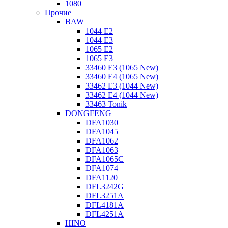
1080
Прочие
BAW
1044 E2
1044 E3
1065 E2
1065 E3
33460 E3 (1065 New)
33460 E4 (1065 New)
33462 E3 (1044 New)
33462 E4 (1044 New)
33463 Tonik
DONGFENG
DFA1030
DFA1045
DFA1062
DFA1063
DFA1065C
DFA1074
DFA1120
DFL3242G
DFL3251A
DFL4181A
DFL4251A
HINO