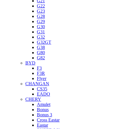
G21
G22
G23
G28
G29
G30
G31
G32
G32GT
G38
G80
G82
BYD
F3
F3R
Flyer
CHANGAN
CS35
EADO
CHERY
Amulet
Bonus
Bonus 3
Cross Eastar
Eastar