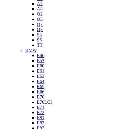
A7
A8
Q2
Q3
Q7
Q8
S3
S6
TT
BMW
E46
E53
E60
E61
E63
E64
E65
E66
E70
E70LCI
E71
E72
E81
E82
E83