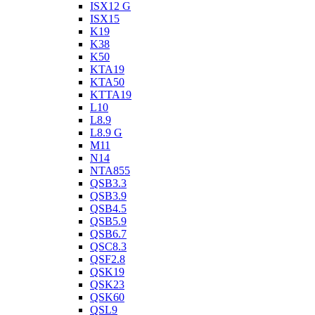
ISX12 G
ISX15
K19
K38
K50
KTA19
KTA50
KTTA19
L10
L8.9
L8.9 G
M11
N14
NTA855
QSB3.3
QSB3.9
QSB4.5
QSB5.9
QSB6.7
QSC8.3
QSF2.8
QSK19
QSK23
QSK60
QSL9