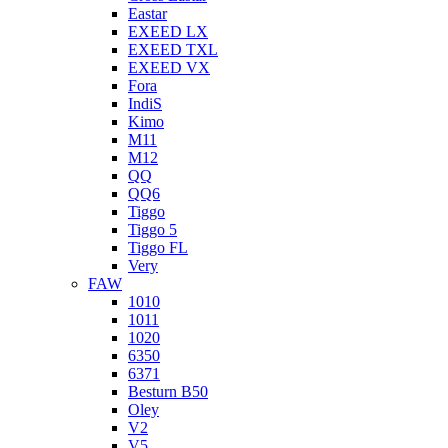
Eastar
EXEED LX
EXEED TXL
EXEED VX
Fora
IndiS
Kimo
M11
M12
QQ
QQ6
Tiggo
Tiggo 5
Tiggo FL
Very
FAW
1010
1011
1020
6350
6371
Besturn B50
Oley
V2
V5