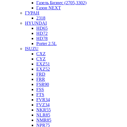
Газель Бизнес (2705,3302)
Газон NEXT
ГУРАН
2318
HYUNDAI
HD65
HD72
HD78
Porter 2.5L
ISUZU
CXZ
CYZ
EXZ51
EXZ52
FRD
FRR
FSR90
FSS
FTS
FVR34
FVZ34
NKR55
NLR85
NMR85
NPR75