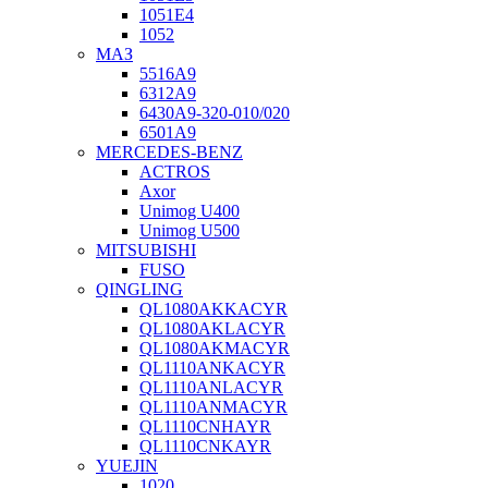
1051Е4
1052
МАЗ
5516А9
6312А9
6430А9-320-010/020
6501А9
MERCEDES-BENZ
ACTROS
Axor
Unimog U400
Unimog U500
MITSUBISHI
FUSO
QINGLING
QL1080AKKACYR
QL1080AKLACYR
QL1080AKMACYR
QL1110ANKACYR
QL1110ANLACYR
QL1110ANMACYR
QL1110CNHAYR
QL1110CNKAYR
YUEJIN
1020