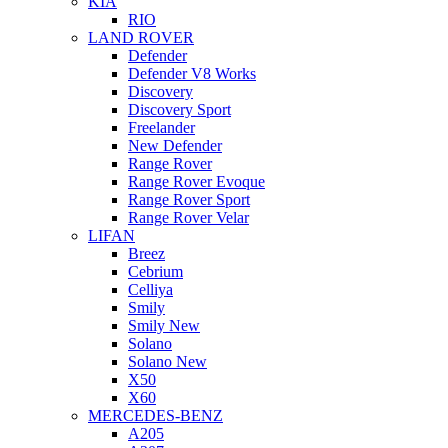
KIA
RIO
LAND ROVER
Defender
Defender V8 Works
Discovery
Discovery Sport
Freelander
New Defender
Range Rover
Range Rover Evoque
Range Rover Sport
Range Rover Velar
LIFAN
Breez
Cebrium
Celliya
Smily
Smily New
Solano
Solano New
X50
X60
MERCEDES-BENZ
A205