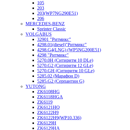
105
203
203(WP7NG290E51)
206
MERCEDES-BENZ
Sprinter Classic
VOLGABUS
32901 "Ритмикc"
4298.01(diesel)"Ритмикс"
4298.G4(LNG) (WP5NG200E51)
4298 "Ритмикс"
5270.0H (Ситиритм 10 DLe)
5270.G2 (Ситиритм 12 GLe)
5270.GH (Ситиритм 10 GLe)
5285.02 (Марафон D)
5285.G2 (Серпантин G)
YUTONG
ZK6108HG
ZK6118HGA
ZK6119
ZK6121HQ
ZK6122H9
ZK6122H9(WP10.336)
ZK6129H
ZK6129HA