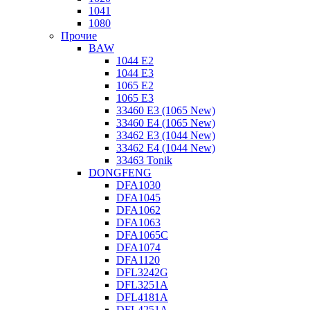
1041
1080
Прочие
BAW
1044 E2
1044 E3
1065 E2
1065 E3
33460 E3 (1065 New)
33460 E4 (1065 New)
33462 E3 (1044 New)
33462 E4 (1044 New)
33463 Tonik
DONGFENG
DFA1030
DFA1045
DFA1062
DFA1063
DFA1065C
DFA1074
DFA1120
DFL3242G
DFL3251A
DFL4181A
DFL4251A