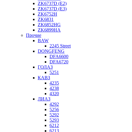
ZK6737D (E2)
ZK6737D (E3)
ZK6752H
ZK6831
ZK6852HG
ZK6899HA
Прочие
BAW
2245 Street
DONGFENG
DFA6600
DFA6720
ГОЛАЗ
5251
КАВЗ
4235
4238
4320
ЛИАЗ
4292
5256
5292
5293
6212
6213