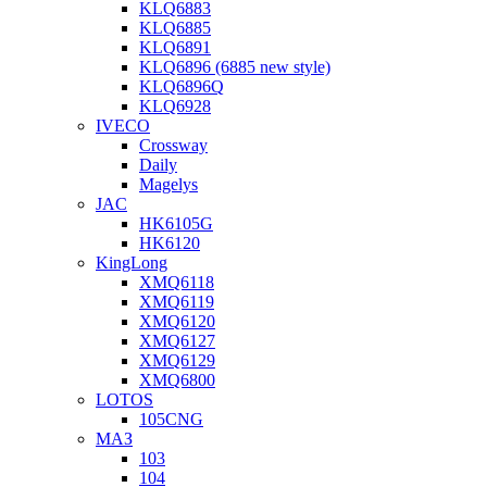
KLQ6883
KLQ6885
KLQ6891
KLQ6896 (6885 new style)
KLQ6896Q
KLQ6928
IVECO
Crossway
Daily
Magelys
JAC
HK6105G
HK6120
KingLong
XMQ6118
XMQ6119
XMQ6120
XMQ6127
XMQ6129
XMQ6800
LOTOS
105CNG
МАЗ
103
104