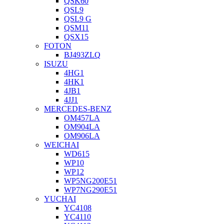
QSK60
QSL9
QSL9 G
QSM11
QSX15
FOTON
BJ493ZLQ
ISUZU
4HG1
4HK1
4JB1
4JJ1
MERCEDES-BENZ
OM457LA
OM904LA
OM906LA
WEICHAI
WD615
WP10
WP12
WP5NG200E51
WP7NG290E51
YUCHAI
YC4108
YC4110