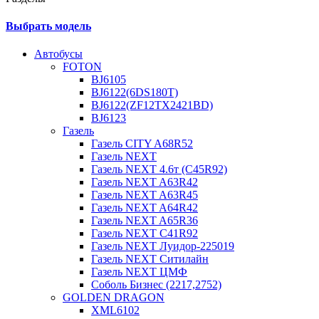
Выбрать модель
Автобусы
FOTON
BJ6105
BJ6122(6DS180T)
BJ6122(ZF12TX2421BD)
BJ6123
Газель
Газель CITY A68R52
Газель NEXT
Газель NEXT 4.6т (C45R92)
Газель NEXT A63R42
Газель NEXT A63R45
Газель NEXT A64R42
Газель NEXT A65R36
Газель NEXT C41R92
Газель NEXT Луидор-225019
Газель NEXT Ситилайн
Газель NEXT ЦМФ
Соболь Бизнес (2217,2752)
GOLDEN DRAGON
XML6102