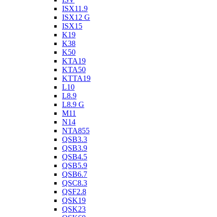
ISX11.9
ISX12 G
ISX15
K19
K38
K50
KTA19
KTA50
KTTA19
L10
L8.9
L8.9 G
M11
N14
NTA855
QSB3.3
QSB3.9
QSB4.5
QSB5.9
QSB6.7
QSC8.3
QSF2.8
QSK19
QSK23