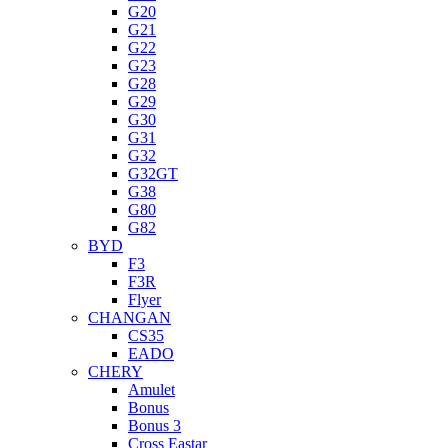
G20
G21
G22
G23
G28
G29
G30
G31
G32
G32GT
G38
G80
G82
BYD
F3
F3R
Flyer
CHANGAN
CS35
EADO
CHERY
Amulet
Bonus
Bonus 3
Cross Eastar