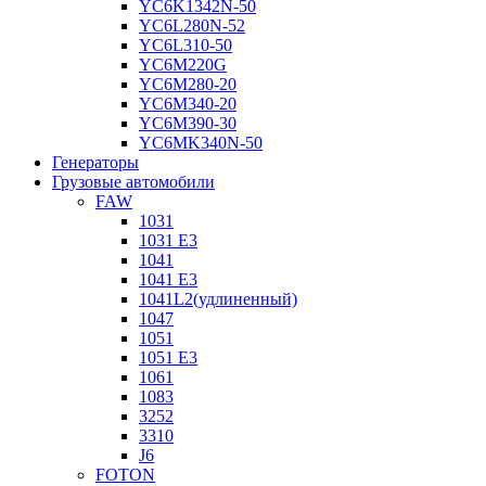
YC6K1342N-50
YC6L280N-52
YC6L310-50
YC6M220G
YC6M280-20
YC6M340-20
YC6M390-30
YC6MK340N-50
Генераторы
Грузовые автомобили
FAW
1031
1031 E3
1041
1041 E3
1041L2(удлиненный)
1047
1051
1051 E3
1061
1083
3252
3310
J6
FOTON