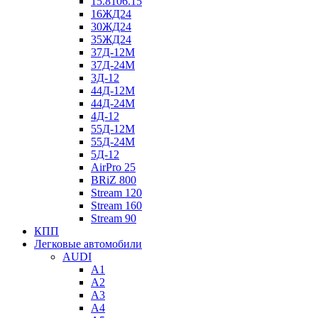
15.8106.15
16ЖД24
30ЖД24
35ЖД24
37Д-12М
37Д-24М
3Д-12
44Д-12М
44Д-24М
4Д-12
55Д-12М
55Д-24М
5Д-12
AirPro 25
BRiZ 800
Stream 120
Stream 160
Stream 90
КПП
Легковые автомобили
AUDI
A1
A2
A3
A4