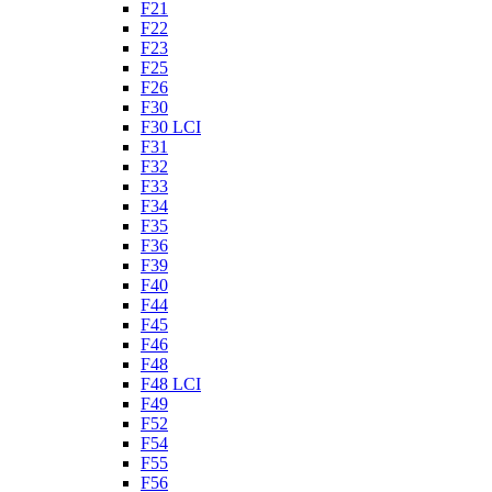
F21
F22
F23
F25
F26
F30
F30 LCI
F31
F32
F33
F34
F35
F36
F39
F40
F44
F45
F46
F48
F48 LCI
F49
F52
F54
F55
F56