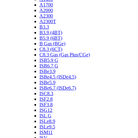
A1700
A2000
A2300
A2300T
B3.3
B3.9 (4BT)
B5.9 (6BT)
B Gas (BGe)
C8.3 (6CT)
C8.3 Gas (Gas Plus/CGe)
ISB5.9 G
ISB6.7 G
ISBe3.9
ISBe4.5 (ISDe4.5)
ISBe5.9
ISBe6.7 (ISDe6.7)
ISC8.3
ISF2.8
ISF3.8
ISG12
ISL G
ISLe8.9
ISLe9.5
ISM11
ISV