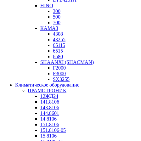
HINO
300
500
700
КАМАЗ
4308
43255
65115
6515
6580
SHAANXI (SHACMAN)
F2000
F3000
SX3255
Климатическое оборудование
ПРАМОТРОНИК
12ЖД24
141.8106
143.8106
144.8601
14.8106
151.8106
151.8106-05
15.8106