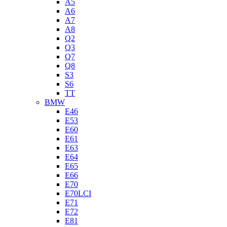
A5
A6
A7
A8
Q2
Q3
Q7
Q8
S3
S6
TT
BMW
E46
E53
E60
E61
E63
E64
E65
E66
E70
E70LCI
E71
E72
E81