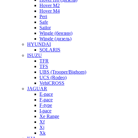
Hover M2
Hover M4
Peri
Safe
Sailor
Wingle (бензин)
Wingle (дизель)
HYUNDAI
SOLARIS
ISUZU
TFR
TFS
UBS (Trooper/Bighorn)
UCS (Rodeo)
VehiCROSS
JAGUAR
E-pace
F-pace
F-type
I-pace
Xe Range
Xf
Xj
Xk