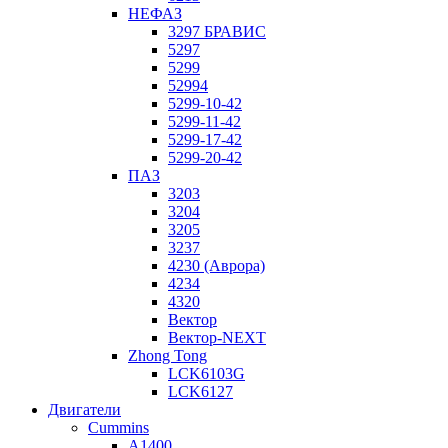
НЕФАЗ
3297 БРАВИС
5297
5299
52994
5299-10-42
5299-11-42
5299-17-42
5299-20-42
ПАЗ
3203
3204
3205
3237
4230 (Аврора)
4234
4320
Вектор
Вектор-NEXT
Zhong Tong
LCK6103G
LCK6127
Двигатели
Cummins
A1400