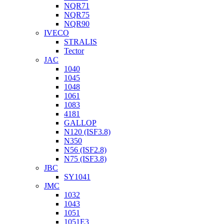
NQR71
NQR75
NQR90
IVECO
STRALIS
Tector
JAC
1040
1045
1048
1061
1083
4181
GALLOP
N120 (ISF3.8)
N350
N56 (ISF2.8)
N75 (ISF3.8)
JBC
SY1041
JMC
1032
1043
1051
1051Е3