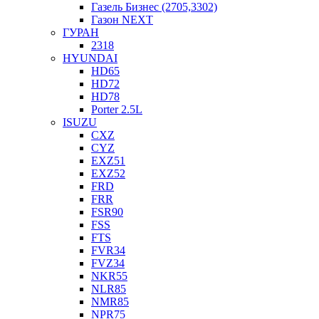
Газель Бизнес (2705,3302)
Газон NEXT
ГУРАН
2318
HYUNDAI
HD65
HD72
HD78
Porter 2.5L
ISUZU
CXZ
CYZ
EXZ51
EXZ52
FRD
FRR
FSR90
FSS
FTS
FVR34
FVZ34
NKR55
NLR85
NMR85
NPR75