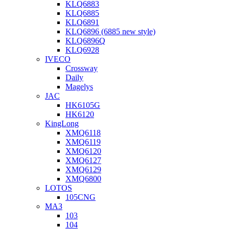
KLQ6883
KLQ6885
KLQ6891
KLQ6896 (6885 new style)
KLQ6896Q
KLQ6928
IVECO
Crossway
Daily
Magelys
JAC
HK6105G
HK6120
KingLong
XMQ6118
XMQ6119
XMQ6120
XMQ6127
XMQ6129
XMQ6800
LOTOS
105CNG
МАЗ
103
104