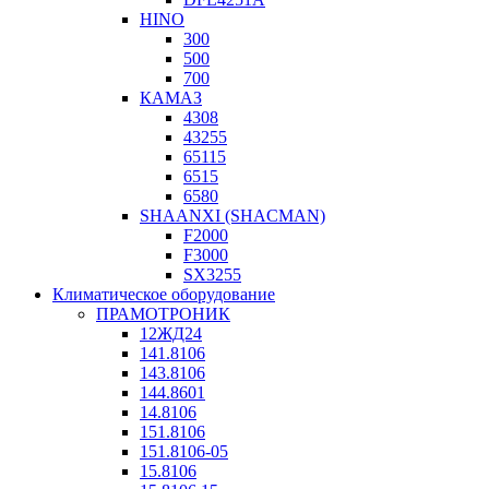
HINO
300
500
700
КАМАЗ
4308
43255
65115
6515
6580
SHAANXI (SHACMAN)
F2000
F3000
SX3255
Климатическое оборудование
ПРАМОТРОНИК
12ЖД24
141.8106
143.8106
144.8601
14.8106
151.8106
151.8106-05
15.8106