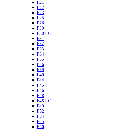
F21
F22
F23
F25
F26
F30
F30 LCI
F31
F32
F33
F34
F35
F36
F39
F40
F44
F45
F46
F48
F48 LCI
F49
F52
F54
F55
F56