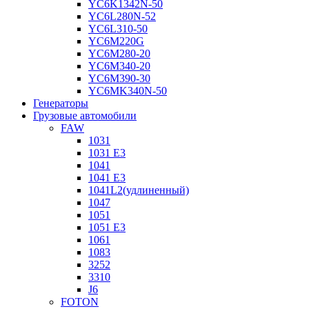
YC6K1342N-50
YC6L280N-52
YC6L310-50
YC6M220G
YC6M280-20
YC6M340-20
YC6M390-30
YC6MK340N-50
Генераторы
Грузовые автомобили
FAW
1031
1031 E3
1041
1041 E3
1041L2(удлиненный)
1047
1051
1051 E3
1061
1083
3252
3310
J6
FOTON