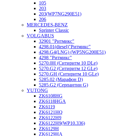
105
203
203(WP7NG290E51)
206
MERCEDES-BENZ
Sprinter Classic
VOLGABUS
32901 "Ритмикc"
4298.01(diesel)"Ритмикс"
4298.G4(LNG) (WP5NG200E51)
4298 "Ритмикс"
5270.0H (Ситиритм 10 DLe)
5270.G2 (Ситиритм 12 GLe)
5270.GH (Ситиритм 10 GLe)
5285.02 (Марафон D)
5285.G2 (Серпантин G)
YUTONG
ZK6108HG
ZK6118HGA
ZK6119
ZK6121HQ
ZK6122H9
ZK6122H9(WP10.336)
ZK6129H
ZK6129HA