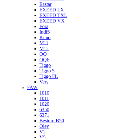
Eastar
EXEED LX
EXEED TXL
EXEED VX
Fora
IndiS
Kimo
M11
M12
QQ
QQ6
Tiggo
Tiggo 5
Tiggo FL
Very
FAW
1010
1011
1020
6350
6371
Besturn B50
Oley
V2
V5