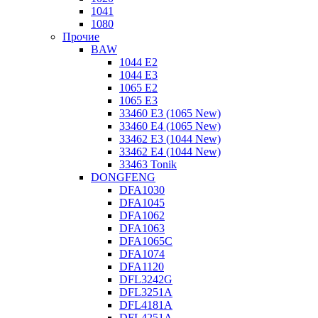
1041
1080
Прочие
BAW
1044 E2
1044 E3
1065 E2
1065 E3
33460 E3 (1065 New)
33460 E4 (1065 New)
33462 E3 (1044 New)
33462 E4 (1044 New)
33463 Tonik
DONGFENG
DFA1030
DFA1045
DFA1062
DFA1063
DFA1065C
DFA1074
DFA1120
DFL3242G
DFL3251A
DFL4181A
DFL4251A