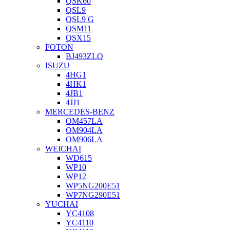
QSK60
QSL9
QSL9 G
QSM11
QSX15
FOTON
BJ493ZLQ
ISUZU
4HG1
4HK1
4JB1
4JJ1
MERCEDES-BENZ
OM457LA
OM904LA
OM906LA
WEICHAI
WD615
WP10
WP12
WP5NG200E51
WP7NG290E51
YUCHAI
YC4108
YC4110