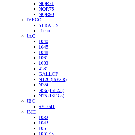
NQR71
NQR75
NQR90
IVECO
STRALIS
Tector
JAC
1040
1045
1048
1061
1083
4181
GALLOP
N120 (ISF3.8)
N350
N56 (ISF2.8)
N75 (ISF3.8)
JBC
SY1041
JMC
1032
1043
1051
1051Е3