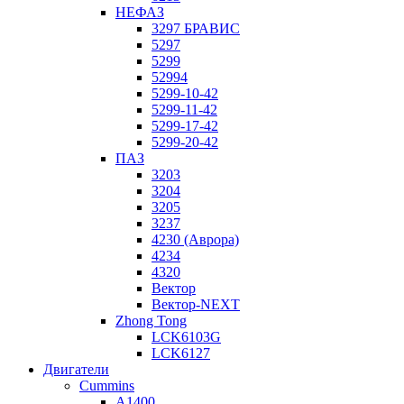
НЕФАЗ
3297 БРАВИС
5297
5299
52994
5299-10-42
5299-11-42
5299-17-42
5299-20-42
ПАЗ
3203
3204
3205
3237
4230 (Аврора)
4234
4320
Вектор
Вектор-NEXT
Zhong Tong
LCK6103G
LCK6127
Двигатели
Cummins
A1400