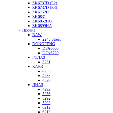
ZK6737D (E2)
ZK6737D (E3)
ZK6752H
ZK6831
ZK6852HG
ZK6899HA
Прочие
BAW
2245 Street
DONGFENG
DFA6600
DFA6720
ГОЛАЗ
5251
КАВЗ
4235
4238
4320
ЛИАЗ
4292
5256
5292
5293
6212
6213