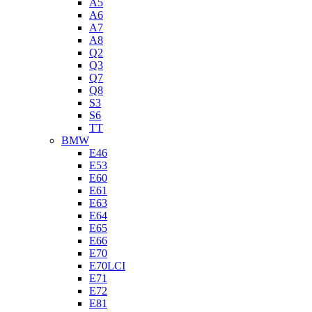
A5
A6
A7
A8
Q2
Q3
Q7
Q8
S3
S6
TT
BMW
E46
E53
E60
E61
E63
E64
E65
E66
E70
E70LCI
E71
E72
E81