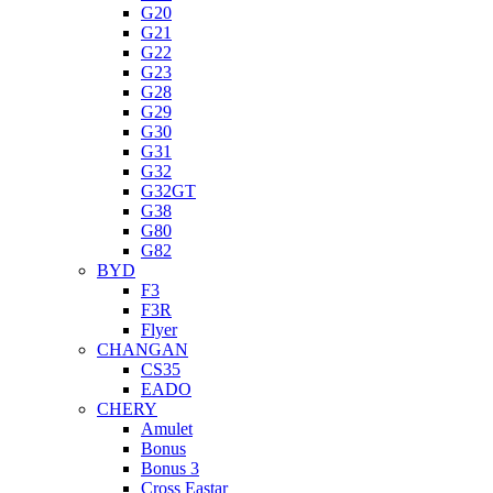
G20
G21
G22
G23
G28
G29
G30
G31
G32
G32GT
G38
G80
G82
BYD
F3
F3R
Flyer
CHANGAN
CS35
EADO
CHERY
Amulet
Bonus
Bonus 3
Cross Eastar