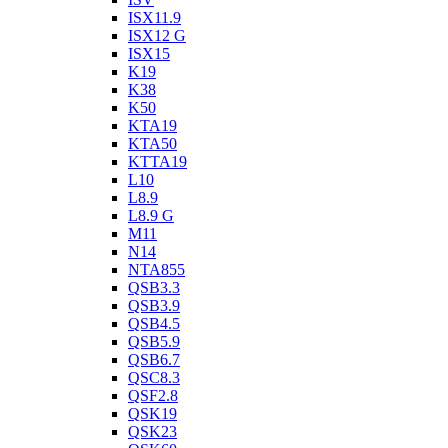
ISX11.9
ISX12 G
ISX15
K19
K38
K50
KTA19
KTA50
KTTA19
L10
L8.9
L8.9 G
M11
N14
NTA855
QSB3.3
QSB3.9
QSB4.5
QSB5.9
QSB6.7
QSC8.3
QSF2.8
QSK19
QSK23