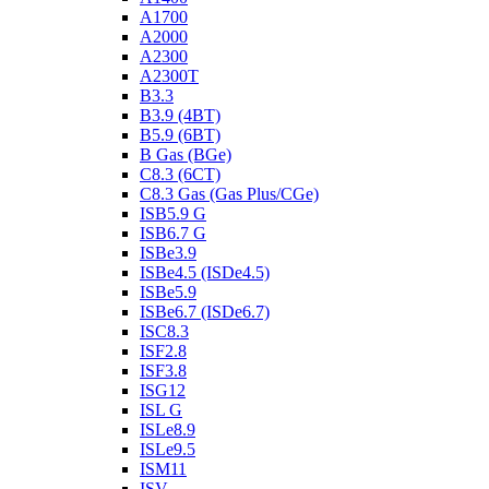
A1700
A2000
A2300
A2300T
B3.3
B3.9 (4BT)
B5.9 (6BT)
B Gas (BGe)
C8.3 (6CT)
C8.3 Gas (Gas Plus/CGe)
ISB5.9 G
ISB6.7 G
ISBe3.9
ISBe4.5 (ISDe4.5)
ISBe5.9
ISBe6.7 (ISDe6.7)
ISC8.3
ISF2.8
ISF3.8
ISG12
ISL G
ISLe8.9
ISLe9.5
ISM11
ISV