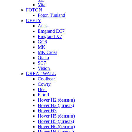
Vita
FOTON
Foton Tunland
GEELY
Atlas
Emgrand EC7
Emgrand X7
GC6
MK
MK Cross
Otaka
SC7
Vision
GREAT WALL
Coolbear
Cowry
Deer
Florid
Hover H2 (бензин)
Hover H2 (дизель)
Hover H3
Hover H5 (бензин)
Hover H5 (дизель)
Hover H6 (бензин)
Hover H6 (дизель)