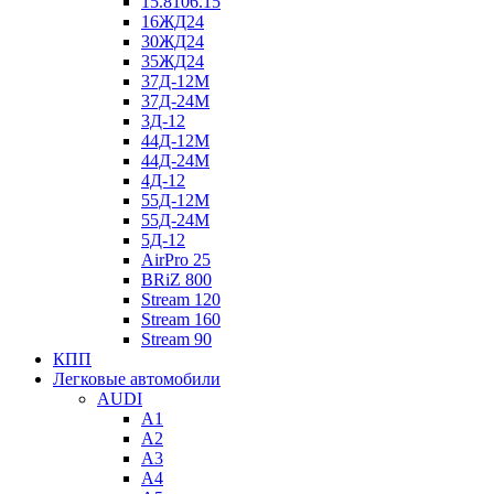
15.8106.15
16ЖД24
30ЖД24
35ЖД24
37Д-12М
37Д-24М
3Д-12
44Д-12М
44Д-24М
4Д-12
55Д-12М
55Д-24М
5Д-12
AirPro 25
BRiZ 800
Stream 120
Stream 160
Stream 90
КПП
Легковые автомобили
AUDI
A1
A2
A3
A4