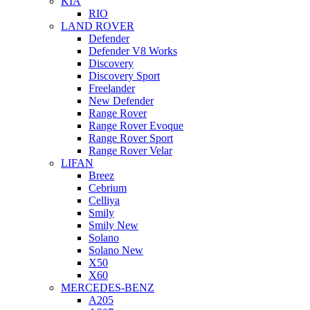
KIA
RIO
LAND ROVER
Defender
Defender V8 Works
Discovery
Discovery Sport
Freelander
New Defender
Range Rover
Range Rover Evoque
Range Rover Sport
Range Rover Velar
LIFAN
Breez
Cebrium
Celliya
Smily
Smily New
Solano
Solano New
X50
X60
MERCEDES-BENZ
A205