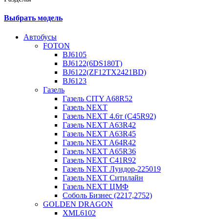
Выбрать модель
Автобусы
FOTON
BJ6105
BJ6122(6DS180T)
BJ6122(ZF12TX2421BD)
BJ6123
Газель
Газель CITY A68R52
Газель NEXT
Газель NEXT 4.6т (C45R92)
Газель NEXT A63R42
Газель NEXT A63R45
Газель NEXT A64R42
Газель NEXT A65R36
Газель NEXT C41R92
Газель NEXT Луидор-225019
Газель NEXT Ситилайн
Газель NEXT ЦМФ
Соболь Бизнес (2217,2752)
GOLDEN DRAGON
XML6102