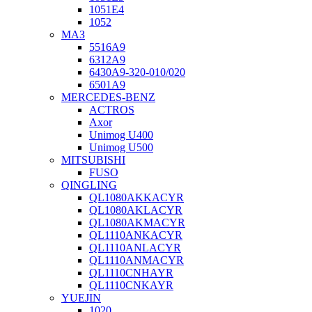
1051Е4
1052
МАЗ
5516А9
6312А9
6430А9-320-010/020
6501А9
MERCEDES-BENZ
ACTROS
Axor
Unimog U400
Unimog U500
MITSUBISHI
FUSO
QINGLING
QL1080AKKACYR
QL1080AKLACYR
QL1080AKMACYR
QL1110ANKACYR
QL1110ANLACYR
QL1110ANMACYR
QL1110CNHAYR
QL1110CNKAYR
YUEJIN
1020