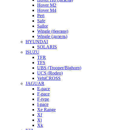
Hover M2
Hover M4
Peri
Safe
Sailor
Wingle (бензин)
Wingle (дизель)
HYUNDAI
SOLARIS
ISUZU
TFR
TFS
UBS (Trooper/Bighorn)
UCS (Rodeo)
VehiCROSS
JAGUAR
E-pace
F-pace
F-type
I-pace
Xe Range
Xf
Xj
Xk