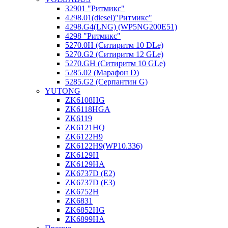
32901 "Ритмикc"
4298.01(diesel)"Ритмикс"
4298.G4(LNG) (WP5NG200E51)
4298 "Ритмикс"
5270.0H (Ситиритм 10 DLe)
5270.G2 (Ситиритм 12 GLe)
5270.GH (Ситиритм 10 GLe)
5285.02 (Марафон D)
5285.G2 (Серпантин G)
YUTONG
ZK6108HG
ZK6118HGA
ZK6119
ZK6121HQ
ZK6122H9
ZK6122H9(WP10.336)
ZK6129H
ZK6129HA
ZK6737D (E2)
ZK6737D (E3)
ZK6752H
ZK6831
ZK6852HG
ZK6899HA