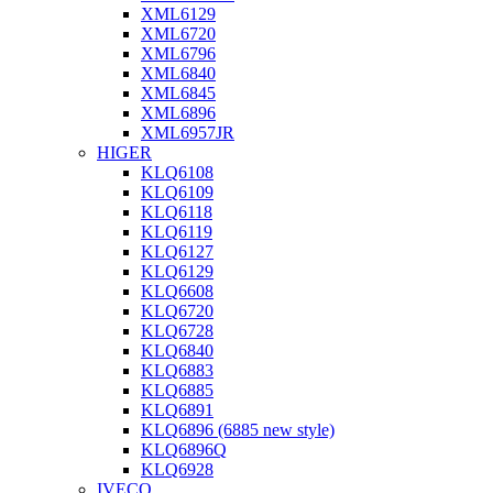
XML6129
XML6720
XML6796
XML6840
XML6845
XML6896
XML6957JR
HIGER
KLQ6108
KLQ6109
KLQ6118
KLQ6119
KLQ6127
KLQ6129
KLQ6608
KLQ6720
KLQ6728
KLQ6840
KLQ6883
KLQ6885
KLQ6891
KLQ6896 (6885 new style)
KLQ6896Q
KLQ6928
IVECO