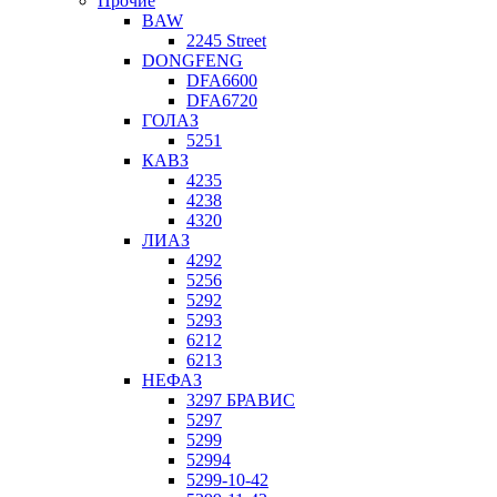
Прочие
BAW
2245 Street
DONGFENG
DFA6600
DFA6720
ГОЛАЗ
5251
КАВЗ
4235
4238
4320
ЛИАЗ
4292
5256
5292
5293
6212
6213
НЕФАЗ
3297 БРАВИС
5297
5299
52994
5299-10-42