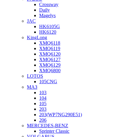
Crossway
Daily
Magelys
JAC
HK6105G
HK6120
KingLong
XMQ6118
XMQ6119
XMQ6120
XMQ6127
XMQ6129
XMQ6800
LOTOS
105CNG
МАЗ
103
104
105
203
203(WP7NG290E51)
206
MERCEDES-BENZ
Sprinter Classic
VOLGABUS