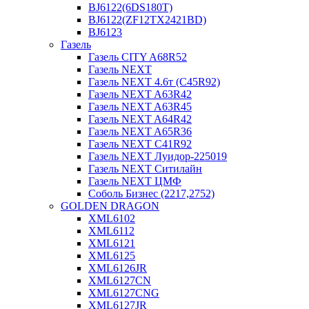
BJ6122(6DS180T)
BJ6122(ZF12TX2421BD)
BJ6123
Газель
Газель CITY A68R52
Газель NEXT
Газель NEXT 4.6т (C45R92)
Газель NEXT A63R42
Газель NEXT A63R45
Газель NEXT A64R42
Газель NEXT A65R36
Газель NEXT C41R92
Газель NEXT Луидор-225019
Газель NEXT Ситилайн
Газель NEXT ЦМФ
Соболь Бизнес (2217,2752)
GOLDEN DRAGON
XML6102
XML6112
XML6121
XML6125
XML6126JR
XML6127CN
XML6127CNG
XML6127JR