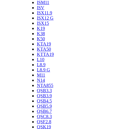
ISM11
ISV
ISX11.9
ISX12 G
ISX15
K19
K38
K50
KTA19
KTA50
KTTA19
L10
L8.9
L8.9 G
M11
N14
NTA855
QSB3.3
QSB3.9
QSB4.5
QSB5.9
QSB6.7
QSC8.3
QSF2.8
QSK19