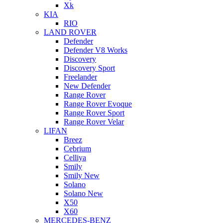
Xk
KIA
RIO
LAND ROVER
Defender
Defender V8 Works
Discovery
Discovery Sport
Freelander
New Defender
Range Rover
Range Rover Evoque
Range Rover Sport
Range Rover Velar
LIFAN
Breez
Cebrium
Celliya
Smily
Smily New
Solano
Solano New
X50
X60
MERCEDES-BENZ