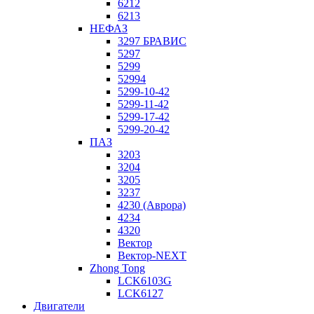
6212
6213
НЕФАЗ
3297 БРАВИС
5297
5299
52994
5299-10-42
5299-11-42
5299-17-42
5299-20-42
ПАЗ
3203
3204
3205
3237
4230 (Аврора)
4234
4320
Вектор
Вектор-NEXT
Zhong Tong
LCK6103G
LCK6127
Двигатели