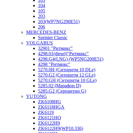
103
104
105
203
203(WP7NG290E51)
206
MERCEDES-BENZ
Sprinter Classic
VOLGABUS
32901 "Ритмикc"
4298.01(diesel)"Ритмикс"
4298.G4(LNG) (WP5NG200E51)
4298 "Ритмикс"
5270.0H (Ситиритм 10 DLe)
5270.G2 (Ситиритм 12 GLe)
5270.GH (Ситиритм 10 GLe)
5285.02 (Марафон D)
5285.G2 (Серпантин G)
YUTONG
ZK6108HG
ZK6118HGA
ZK6119
ZK6121HQ
ZK6122H9
ZK6122H9(WP10.336)