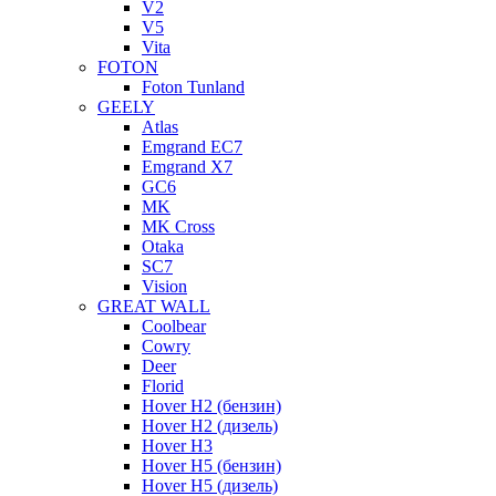
V2
V5
Vita
FOTON
Foton Tunland
GEELY
Atlas
Emgrand EC7
Emgrand X7
GC6
MK
MK Cross
Otaka
SC7
Vision
GREAT WALL
Coolbear
Cowry
Deer
Florid
Hover H2 (бензин)
Hover H2 (дизель)
Hover H3
Hover H5 (бензин)
Hover H5 (дизель)