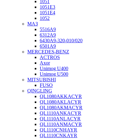
1051
1051Е3
1051Е4
1052
МАЗ
5516А9
6312А9
6430А9-320-010/020
6501А9
MERCEDES-BENZ
ACTROS
Axor
Unimog U400
Unimog U500
MITSUBISHI
FUSO
QINGLING
QL1080AKKACYR
QL1080AKLACYR
QL1080AKMACYR
QL1110ANKACYR
QL1110ANLACYR
QL1110ANMACYR
QL1110CNHAYR
QL1110CNKAYR