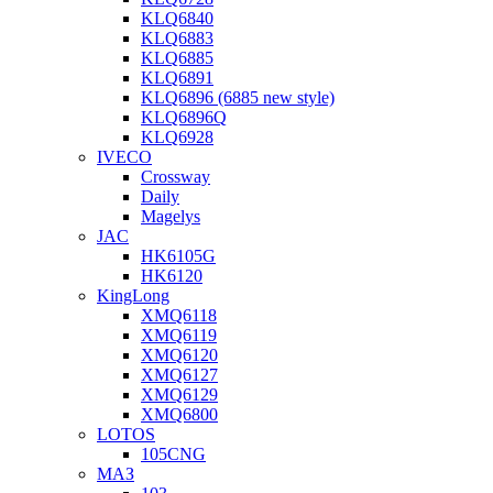
KLQ6840
KLQ6883
KLQ6885
KLQ6891
KLQ6896 (6885 new style)
KLQ6896Q
KLQ6928
IVECO
Crossway
Daily
Magelys
JAC
HK6105G
HK6120
KingLong
XMQ6118
XMQ6119
XMQ6120
XMQ6127
XMQ6129
XMQ6800
LOTOS
105CNG
МАЗ