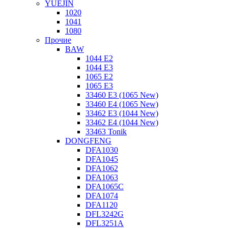
YUEJIN
1020
1041
1080
Прочие
BAW
1044 E2
1044 E3
1065 E2
1065 E3
33460 E3 (1065 New)
33460 E4 (1065 New)
33462 E3 (1044 New)
33462 E4 (1044 New)
33463 Tonik
DONGFENG
DFA1030
DFA1045
DFA1062
DFA1063
DFA1065C
DFA1074
DFA1120
DFL3242G
DFL3251A