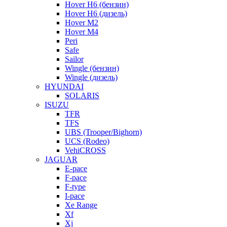
Hover H6 (бензин)
Hover H6 (дизель)
Hover M2
Hover M4
Peri
Safe
Sailor
Wingle (бензин)
Wingle (дизель)
HYUNDAI
SOLARIS
ISUZU
TFR
TFS
UBS (Trooper/Bighorn)
UCS (Rodeo)
VehiCROSS
JAGUAR
E-pace
F-pace
F-type
I-pace
Xe Range
Xf
Xj