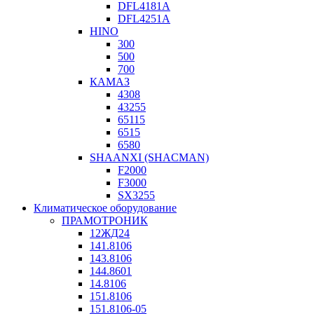
DFL4181A
DFL4251A
HINO
300
500
700
КАМАЗ
4308
43255
65115
6515
6580
SHAANXI (SHACMAN)
F2000
F3000
SX3255
Климатическое оборудование
ПРАМОТРОНИК
12ЖД24
141.8106
143.8106
144.8601
14.8106
151.8106
151.8106-05