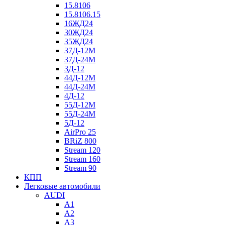
15.8106
15.8106.15
16ЖД24
30ЖД24
35ЖД24
37Д-12М
37Д-24М
3Д-12
44Д-12М
44Д-24М
4Д-12
55Д-12М
55Д-24М
5Д-12
AirPro 25
BRiZ 800
Stream 120
Stream 160
Stream 90
КПП
Легковые автомобили
AUDI
A1
A2
A3