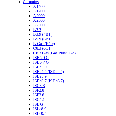
Cummins
A1400
A1700
A2000
A2300
A2300T
B3.3
B3.9 (4BT)
B5.9 (6BT)
B Gas (BGe)
C8.3 (6CT)
C8.3 Gas (Gas Plus/CGe)
ISB5.9 G
ISB6.7 G
ISBe3.9
ISBe4.5 (ISDe4.5)
ISBe5.9
ISBe6.7 (ISDe6.7)
ISC8.3
ISF2.8
ISF3.8
ISG12
ISL G
ISLe8.9
ISLe9.5