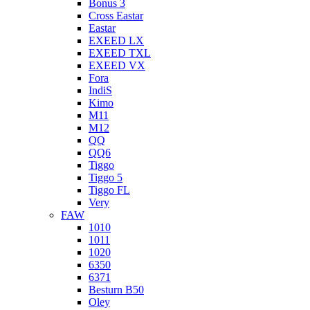
Bonus 3
Cross Eastar
Eastar
EXEED LX
EXEED TXL
EXEED VX
Fora
IndiS
Kimo
M11
M12
QQ
QQ6
Tiggo
Tiggo 5
Tiggo FL
Very
FAW
1010
1011
1020
6350
6371
Besturn B50
Oley