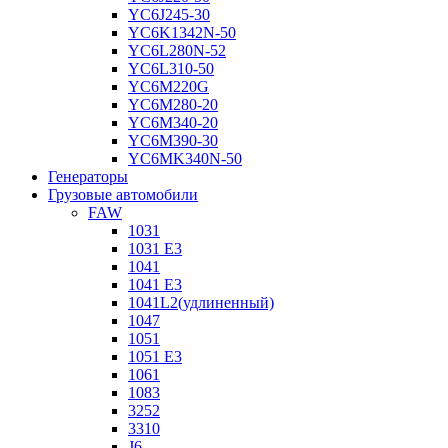
YC6J245-30
YC6K1342N-50
YC6L280N-52
YC6L310-50
YC6M220G
YC6M280-20
YC6M340-20
YC6M390-30
YC6MK340N-50
Генераторы
Грузовые автомобили
FAW
1031
1031 E3
1041
1041 E3
1041L2(удлиненный)
1047
1051
1051 E3
1061
1083
3252
3310
J6