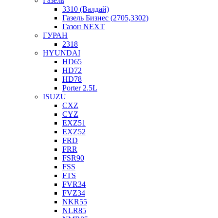
Газель
3310 (Валдай)
Газель Бизнес (2705,3302)
Газон NEXT
ГУРАН
2318
HYUNDAI
HD65
HD72
HD78
Porter 2.5L
ISUZU
CXZ
CYZ
EXZ51
EXZ52
FRD
FRR
FSR90
FSS
FTS
FVR34
FVZ34
NKR55
NLR85