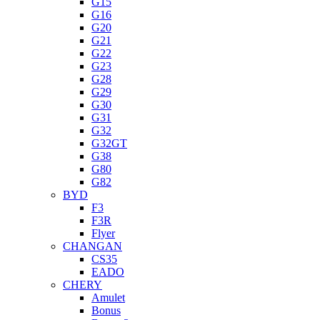
G15
G16
G20
G21
G22
G23
G28
G29
G30
G31
G32
G32GT
G38
G80
G82
BYD
F3
F3R
Flyer
CHANGAN
CS35
EADO
CHERY
Amulet
Bonus