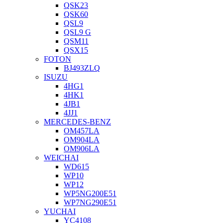
QSK23
QSK60
QSL9
QSL9 G
QSM11
QSX15
FOTON
BJ493ZLQ
ISUZU
4HG1
4HK1
4JB1
4JJ1
MERCEDES-BENZ
OM457LA
OM904LA
OM906LA
WEICHAI
WD615
WP10
WP12
WP5NG200E51
WP7NG290E51
YUCHAI
YC4108