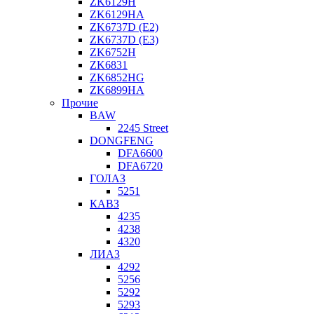
ZK6129H
ZK6129HA
ZK6737D (E2)
ZK6737D (E3)
ZK6752H
ZK6831
ZK6852HG
ZK6899HA
Прочие
BAW
2245 Street
DONGFENG
DFA6600
DFA6720
ГОЛАЗ
5251
КАВЗ
4235
4238
4320
ЛИАЗ
4292
5256
5292
5293