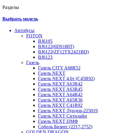
Разделы
Выбрать модель
Автобусы
FOTON
BJ6105
BJ6122(6DS180T)
BJ6122(ZF12TX2421BD)
BJ6123
Газель
Газель CITY A68R52
Газель NEXT
Газель NEXT 4.6т (C45R92)
Газель NEXT A63R42
Газель NEXT A63R45
Газель NEXT A64R42
Газель NEXT A65R36
Газель NEXT C41R92
Газель NEXT Луидор-225019
Газель NEXT Ситилайн
Газель NEXT ЦМФ
Соболь Бизнес (2217,2752)
GOLDEN DRAGON