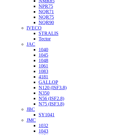
NMR85
NPR75
NQR71
NQR75
NQR90
IVECO
STRALIS
Tector
JAC
1040
1045
1048
1061
1083
4181
GALLOP
N120 (ISF3.8)
N350
N56 (ISF2.8)
N75 (ISF3.8)
JBC
SY1041
JMC
1032
1043